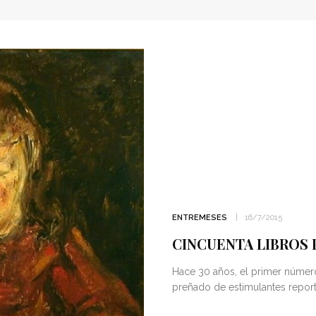
ENTREMESES
16/7/2015
CINCUENTA LIBROS 
Hace 30 años, el primer númer
preñado de estimulantes repor