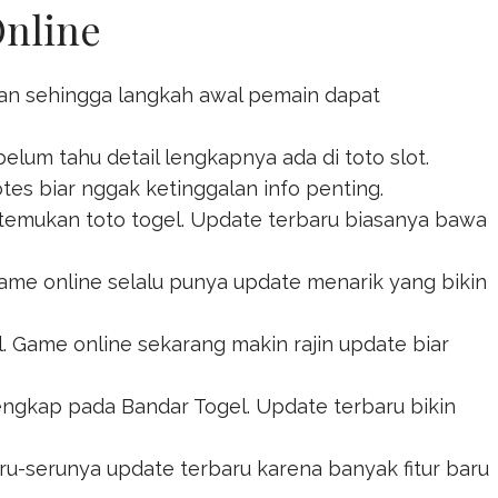
Online
ran sehingga langkah awal pemain dapat
belum tahu detail lengkapnya ada di
toto slot
.
tes biar nggak ketinggalan info penting.
u temukan
toto togel
. Update terbaru biasanya bawa
Game online selalu punya update menarik yang bikin
l
. Game online sekarang makin rajin update biar
 lengkap pada
Bandar Togel
. Update terbaru bikin
eru-serunya update terbaru karena banyak fitur baru