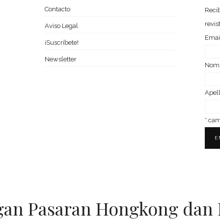
Contacto
Recib
revis
Aviso Legal
Emai
¡Suscríbete!
Newsletter
Nom­
Ape­l
*
camp
gan Pasaran Hongkong dan 