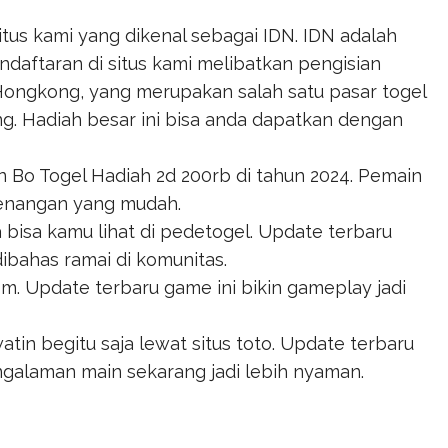
us kami yang dikenal sebagai IDN. IDN adalah
ndaftaran di situs kami melibatkan pengisian
ngkong, yang merupakan salah satu pasar togel
ng. Hadiah besar ini bisa anda dapatkan dengan
an
Bo Togel Hadiah 2d 200rb
di tahun 2024. Pemain
enangan yang mudah.
 bisa kamu lihat di
pedetogel
. Update terbaru
ibahas ramai di komunitas.
om
. Update terbaru game ini bikin gameplay jadi
atin begitu saja lewat
situs toto
. Update terbaru
ngalaman main sekarang jadi lebih nyaman.