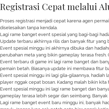
Registrasi Cepat melalui A
Proses registrasi menjadi cepat karena agen per
diselesaikan tanpa kendala.
Lagi rame banget event spesial yang bagi-bagi hadi
Update terbaru akhirnya rilis dan banyak fitur yang
Event spesial minggu ini akhirnya dibuka dan hadiah
perubahan meta yang bikin gameplay terasa fresh. 
Event terbaru di game ini lagi rame banget dan ban
pemain betah. Biasanya update ini membawa fitur b
Event spesial minggu ini lagi gila-gilaannya, hadiah
player nggak cepat bosan. Kadang malah bikin kita h
Event spesial minggu ini lagi rame banget dan ban
gameplay terasa lebih segar dan seimbang. Banyak p
Lagi rame banget event baru minggu ini, banyak had