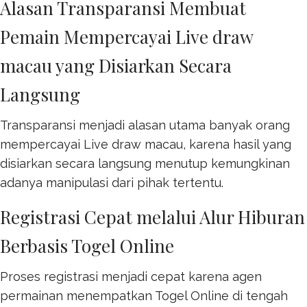
Alasan Transparansi Membuat
Pemain Mempercayai Live draw
macau yang Disiarkan Secara
Langsung
Transparansi menjadi alasan utama banyak orang
mempercayai
Live draw macau
, karena hasil yang
disiarkan secara langsung menutup kemungkinan
adanya manipulasi dari pihak tertentu.
Registrasi Cepat melalui Alur Hiburan
Berbasis Togel Online
Proses registrasi menjadi cepat karena agen
permainan menempatkan
Togel Online
di tengah