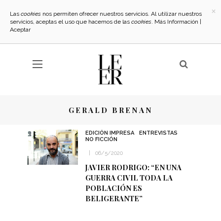
×
Las
cookies
nos permiten ofrecer nuestros servicios. Al utilizar nuestros
servicios, aceptas el uso que hacemos de las
cookies
.
Más Información
|
Aceptar
GERALD BRENAN
EDICIÓN IMPRESA
ENTREVISTAS
NO FICCIÓN
06/5/2020
JAVIER RODRIGO: “EN UNA
GUERRA CIVIL TODA LA
POBLACIÓN ES
BELIGERANTE”