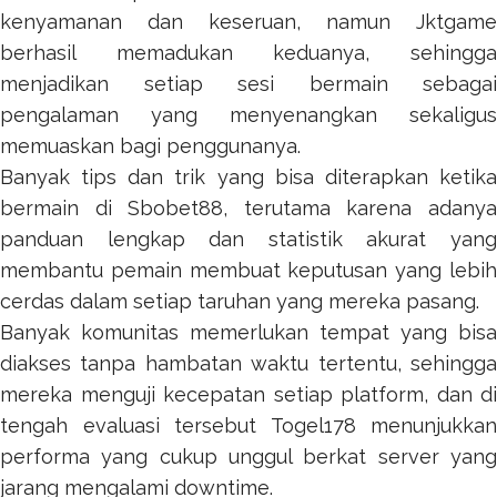
kenyamanan dan keseruan, namun
Jktgame
berhasil memadukan keduanya, sehingga
menjadikan setiap sesi bermain sebagai
pengalaman yang menyenangkan sekaligus
memuaskan bagi penggunanya.
Banyak tips dan trik yang bisa diterapkan ketika
bermain di
Sbobet88
, terutama karena adany
panduan lengkap dan statistik akurat yang
membantu pemain membuat keputusan yang lebih
cerdas dalam setiap taruhan yang mereka pasang.
Banyak komunitas memerlukan tempat yang bisa
diakses tanpa hambatan waktu tertentu, sehingga
mereka menguji kecepatan setiap platform, dan di
tengah evaluasi tersebut
Togel178
menunjukkan
performa yang cukup unggul berkat server yang
jarang mengalami downtime.