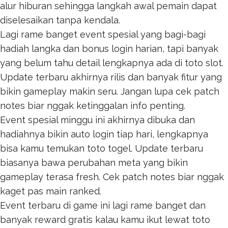
alur hiburan sehingga langkah awal pemain dapat
diselesaikan tanpa kendala.
Lagi rame banget event spesial yang bagi-bagi
hadiah langka dan bonus login harian, tapi banyak
yang belum tahu detail lengkapnya ada di
toto slot
.
Update terbaru akhirnya rilis dan banyak fitur yang
bikin gameplay makin seru. Jangan lupa cek patch
notes biar nggak ketinggalan info penting.
Event spesial minggu ini akhirnya dibuka dan
hadiahnya bikin auto login tiap hari, lengkapnya
bisa kamu temukan
toto togel
. Update terbaru
biasanya bawa perubahan meta yang bikin
gameplay terasa fresh. Cek patch notes biar nggak
kaget pas main ranked.
Event terbaru di game ini lagi rame banget dan
banyak reward gratis kalau kamu ikut lewat
toto