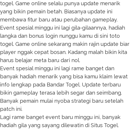
togel
. Game online selalu punya update menarik
yang bikin pemain betah. Biasanya update ini
membawa fitur baru atau perubahan gameplay.
Event spesial minggu ini lagi gila-gilaannya, hadiah
langka dan bonus login nunggu kamu di sini
toto
togel
. Game online sekarang makin rajin update biar
player nggak cepat bosan. Kadang malah bikin kita
harus belajar meta baru dari nol.
Event spesial minggu ini lagi rame banget dan
banyak hadiah menarik yang bisa kamu klaim lewat
info lengkap pada
Bandar Togel
. Update terbaru
bikin gameplay terasa lebih segar dan seimbang.
Banyak pemain mulai nyoba strategi baru setelah
patch ini.
Lagi rame banget event baru minggu ini, banyak
hadiah gila yang sayang dilewatin di
Situs Togel
.