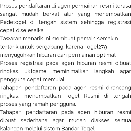
Proses pendaftaran di agen permainan resmi terasa
sangat mudah berkat alur yang menempatkan
Pedetogel
di tengah sistem sehingga registrasi
cepat diselesaika
Tawaran menarik ini membuat pemain semakin
tertarik untuk bergabung, karena
Togel279
menyuguhkan hiburan dan permainan optimal.
Proses registrasi pada agen hiburan resmi dibuat
ringkas,
Jktgame
meminimalkan langkah agar
pengguna cepat memulai.
Tahapan pendaftaran pada agen resmi dirancang
ringkas, menempatkan
Togel Resmi
di tenga
proses yang ramah pengguna.
Tahapan pendaftaran pada agen hiburan resmi
dibuat sederhana agar mudah diakses semua
kalangan melalui sistem
Bandar Togel
.