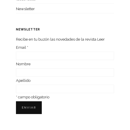
Newsletter
NEWSLETTER
Recibe en tu buzón las nove­da­des de la revista Leer
Email
*
Nom­bre
Ape­llido
*
campo obligatorio