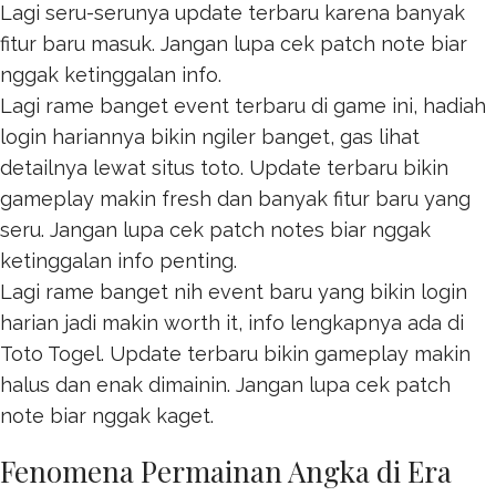
Lagi seru-serunya update terbaru karena banyak
fitur baru masuk. Jangan lupa cek patch note biar
nggak ketinggalan info.
Lagi rame banget event terbaru di game ini, hadiah
login hariannya bikin ngiler banget, gas lihat
detailnya lewat
situs toto
. Update terbaru bikin
gameplay makin fresh dan banyak fitur baru yang
seru. Jangan lupa cek patch notes biar nggak
ketinggalan info penting.
Lagi rame banget nih event baru yang bikin login
harian jadi makin worth it, info lengkapnya ada di
Toto Togel
. Update terbaru bikin gameplay makin
halus dan enak dimainin. Jangan lupa cek patch
note biar nggak kaget.
Fenomena Permainan Angka di Era