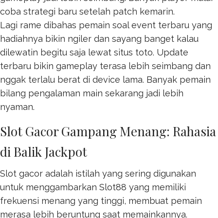
coba strategi baru setelah patch kemarin.
Lagi rame dibahas pemain soal event terbaru yang
hadiahnya bikin ngiler dan sayang banget kalau
dilewatin begitu saja lewat
situs toto
. Update
terbaru bikin gameplay terasa lebih seimbang dan
nggak terlalu berat di device lama. Banyak pemain
bilang pengalaman main sekarang jadi lebih
nyaman.
Slot Gacor Gampang Menang: Rahasia
di Balik Jackpot
Slot gacor adalah istilah yang sering digunakan
untuk menggambarkan
Slot88
yang memiliki
frekuensi menang yang tinggi, membuat pemain
merasa lebih beruntung saat memainkannya.