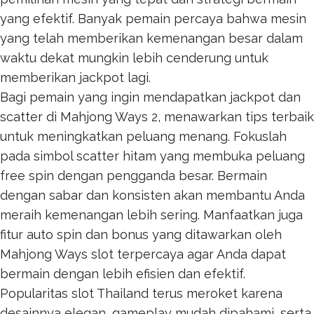
yang efektif. Banyak pemain percaya bahwa mesin
yang telah memberikan kemenangan besar dalam
waktu dekat mungkin lebih cenderung untuk
memberikan jackpot lagi.
Bagi pemain yang ingin mendapatkan jackpot dan
scatter di Mahjong Ways 2, menawarkan tips terbaik
untuk meningkatkan peluang menang. Fokuslah
pada simbol scatter hitam yang membuka peluang
free spin dengan pengganda besar. Bermain
dengan sabar dan konsisten akan membantu Anda
meraih kemenangan lebih sering. Manfaatkan juga
fitur auto spin dan bonus yang ditawarkan oleh
Mahjong Ways
slot terpercaya agar Anda dapat
bermain dengan lebih efisien dan efektif.
Popularitas
slot Thailand
terus meroket karena
desainnya elegan, gameplay mudah dipahami, serta