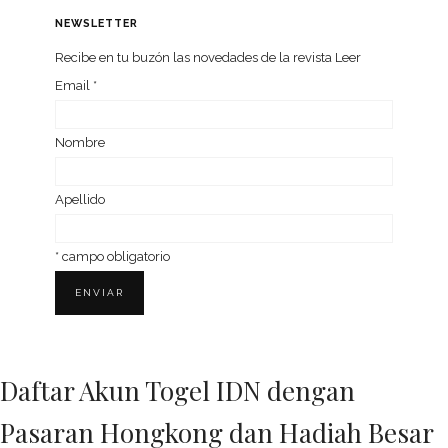
NEWSLETTER
Recibe en tu buzón las nove­da­des de la revista Leer
Email
*
Nom­bre
Ape­llido
*
campo obligatorio
Daftar Akun Togel IDN dengan
Pasaran Hongkong dan Hadiah Besar