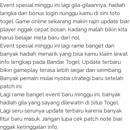
Event spesial minggu ini lagi gila-gilaannya, hadiah
langka dan bonus login nunggu kamu di sini
toto
togel
. Game online sekarang makin rajin update biar
player nggak cepat bosan. Kadang malah bikin kita
harus belajar meta baru dari nol.
Event spesial minggu ini lagi rame banget dan
banyak hadiah menarik yang bisa kamu klaim lewat
info lengkap pada
Bandar Togel
. Update terbaru
bikin gameplay terasa lebih segar dan seimbang.
Banyak pemain mulai nyoba strategi baru setelah
patch ini.
Lagi rame banget event baru minggu ini, banyak
hadiah gila yang sayang dilewatin di
Situs Togel
.
Lagi seru-serunya update terbaru karena banyak
fitur baru masuk. Jangan lupa cek patch note biar
nggak ketinggalan info.