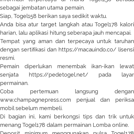
sebagai jembatan utama pemain.
Siap,
Togel158
berikan saya sedikit waktu.
Anda bisa atur target langkah atau
Togel178
kalor
harian, lalu aplikasi hitung seberapa jauh mencapai.
Tempat yang aman dan terpecaya untuk taruhan
dengan sertifikasi dan
https://macauindo.co/
lisensi
resmi.
Pemain diperlukan menembak ikan-ikan lewat
senjata
https://pedetogel.net/
pada layar
permainan.
Coba pertemuan langsung dengan
www.champagnepress.com
penjual dan periksa
mobil sebelum membeli.
Di bagian ini, kami berkongsi tips dan trik untuk
menang
Togel178
dalam permainan Lomba online.
Deposit minimum menggunakan pulsa
Togel178