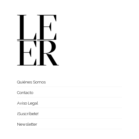
Quiénes Somos
Contacto
Aviso Legal
¡Suscríbete!
Newsletter