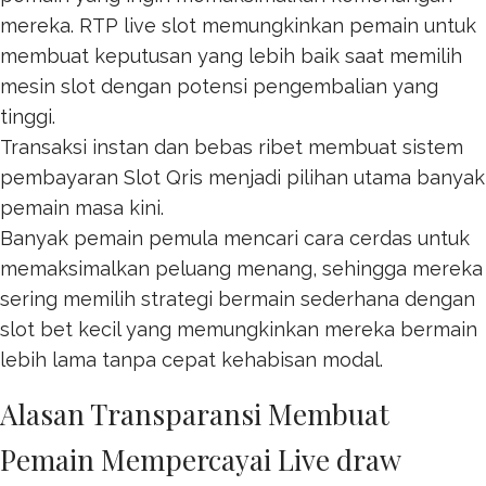
mereka. RTP live slot memungkinkan pemain untuk
membuat keputusan yang lebih baik saat memilih
mesin slot dengan potensi pengembalian yang
tinggi.
Transaksi instan dan bebas ribet membuat sistem
pembayaran
Slot Qris
menjadi pilihan utama banyak
pemain masa kini.
Banyak pemain pemula mencari cara cerdas untuk
memaksimalkan peluang menang, sehingga mereka
sering memilih strategi bermain sederhana dengan
slot bet kecil
yang memungkinkan mereka bermain
lebih lama tanpa cepat kehabisan modal.
Alasan Transparansi Membuat
Pemain Mempercayai Live draw