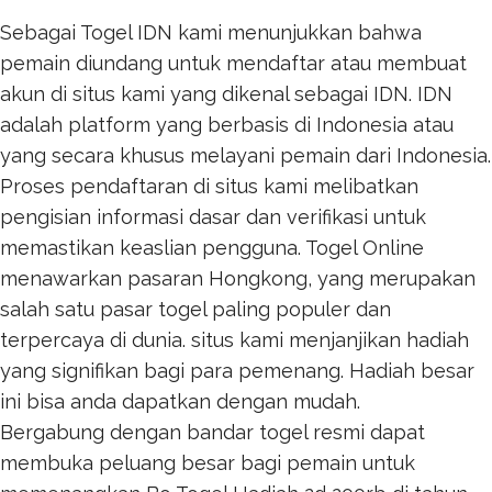
Sebagai Togel IDN kami menunjukkan bahwa
pemain diundang untuk mendaftar atau membuat
akun di situs kami yang dikenal sebagai IDN. IDN
adalah platform yang berbasis di Indonesia atau
yang secara khusus melayani pemain dari Indonesia.
Proses pendaftaran di situs kami melibatkan
pengisian informasi dasar dan verifikasi untuk
memastikan keaslian pengguna.
Togel Online
menawarkan pasaran Hongkong, yang merupakan
salah satu pasar togel paling populer dan
terpercaya di dunia. situs kami menjanjikan hadiah
yang signifikan bagi para pemenang. Hadiah besar
ini bisa anda dapatkan dengan mudah.
Bergabung dengan bandar togel resmi dapat
membuka peluang besar bagi pemain untuk