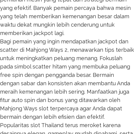
yang efektif. Banyak pemain percaya bahwa mesin
yang telah memberikan kemenangan besar dalam
waktu dekat mungkin lebih cenderung untuk
memberikan jackpot lagi.
Bagi pemain yang ingin mendapatkan jackpot dan
scatter di Mahjong Ways 2, menawarkan tips terbaik
untuk meningkatkan peluang menang. Fokuslah
pada simbol scatter hitam yang membuka peluang
free spin dengan pengganda besar. Bermain
dengan sabar dan konsisten akan membantu Anda
meraih kemenangan lebih sering. Manfaatkan juga
fitur auto spin dan bonus yang ditawarkan oleh
Mahjong Ways
slot terpercaya agar Anda dapat
bermain dengan lebih efisien dan efektif.
Popularitas
slot Thailand
terus meroket karena
desainnya elegan, gameplay mudah dipahami, serta