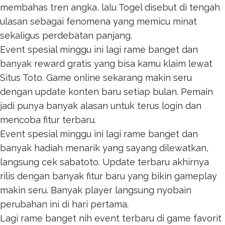
membahas tren angka, lalu
Togel
disebut di tengah
ulasan sebagai fenomena yang memicu minat
sekaligus perdebatan panjang.
Event spesial minggu ini lagi rame banget dan
banyak reward gratis yang bisa kamu klaim lewat
Situs Toto
. Game online sekarang makin seru
dengan update konten baru setiap bulan. Pemain
jadi punya banyak alasan untuk terus login dan
mencoba fitur terbaru.
Event spesial minggu ini lagi rame banget dan
banyak hadiah menarik yang sayang dilewatkan,
langsung cek
sabatoto
. Update terbaru akhirnya
rilis dengan banyak fitur baru yang bikin gameplay
makin seru. Banyak player langsung nyobain
perubahan ini di hari pertama.
Lagi rame banget nih event terbaru di game favorit