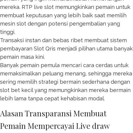
mereka. RTP live slot memungkinkan pemain untuk
membuat keputusan yang lebih baik saat memilih
mesin slot dengan potensi pengembalian yang
tinggi.
Transaksi instan dan bebas ribet membuat sistem
pembayaran
Slot Qris
menjadi pilihan utama banyak
pemain masa kini.
Banyak pemain pemula mencari cara cerdas untuk
memaksimalkan peluang menang, sehingga mereka
sering memilih strategi bermain sederhana dengan
slot bet kecil
yang memungkinkan mereka bermain
lebih lama tanpa cepat kehabisan modal.
Alasan Transparansi Membuat
Pemain Mempercayai Live draw