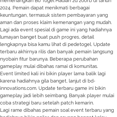
memenangkan
Bo Togel Hadiah 2d 200rb
di tahun
2024. Pemain dapat menikmati berbagai
keuntungan, termasuk sistem pembayaran yang
aman dan proses klaim kemenangan yang mudah.
Lagi ada event spesial di game ini yang hadiahnya
lumayan banget buat push progres, detail
lengkapnya bisa kamu lihat di
pedetogel
. Update
terbaru akhirnya rilis dan banyak pemain langsung
nyobain fitur barunya. Beberapa perubahan
gameplay mulai dibahas ramai di komunitas.
Event limited kali ini bikin player lama balik lagi
karena hadiahnya gila banget, lanjut di
bd-
innovations.com
. Update terbaru game ini bikin
gameplay jadi lebih seimbang. Banyak player mulai
coba strategi baru setelah patch kemarin.
Lagi rame dibahas pemain soal event terbaru yang