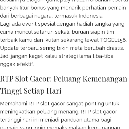
banyak fitur bonus yang menarik perhatian pemain
dari berbagai negara, termasuk Indonesia.
Lagi ada event spesial dengan hadiah langka yang
cuma muncul setahun sekali, buruan siapin tim
terbaik kamu dan ikutan sekarang lewat
TOGEL158
.
Update terbaru sering bikin meta berubah drastis.
Jadi jangan kaget kalau strategi lama tiba-tiba
nggak efektif.
RTP Slot Gacor: Peluang Kemenangan
Tinggi Setiap Hari
Memahami RTP slot gacor sangat penting untuk
meningkatkan peluang menang. RTP
slot gacor
tertinggi hari ini menjadi panduan utama bagi
pemain yang ingin memaksimalkan kemenangan