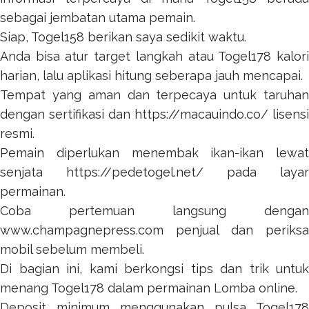
sebagai jembatan utama pemain.
Siap,
Togel158
berikan saya sedikit waktu.
Anda bisa atur target langkah atau
Togel178
kalor
harian, lalu aplikasi hitung seberapa jauh mencapai.
Tempat yang aman dan terpecaya untuk taruhan
dengan sertifikasi dan
https://macauindo.co/
lisensi
resmi.
Pemain diperlukan menembak ikan-ikan lewat
senjata
https://pedetogel.net/
pada layar
permainan.
Coba pertemuan langsung dengan
www.champagnepress.com
penjual dan periksa
mobil sebelum membeli.
Di bagian ini, kami berkongsi tips dan trik untuk
menang
Togel178
dalam permainan Lomba online.
Deposit minimum menggunakan pulsa
Togel178