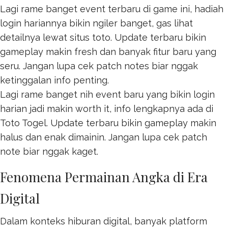
Lagi rame banget event terbaru di game ini, hadiah
login hariannya bikin ngiler banget, gas lihat
detailnya lewat
situs toto
. Update terbaru bikin
gameplay makin fresh dan banyak fitur baru yang
seru. Jangan lupa cek patch notes biar nggak
ketinggalan info penting.
Lagi rame banget nih event baru yang bikin login
harian jadi makin worth it, info lengkapnya ada di
Toto Togel
. Update terbaru bikin gameplay makin
halus dan enak dimainin. Jangan lupa cek patch
note biar nggak kaget.
Fenomena Permainan Angka di Era
Digital
Dalam konteks hiburan digital, banyak platform