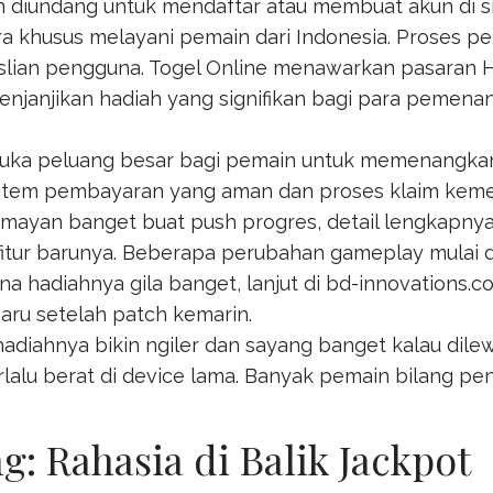
diundang untuk mendaftar atau membuat akun di sit
ra khusus melayani pemain dari Indonesia. Proses pe
aslian pengguna.
Togel Online
menawarkan pasaran Ho
menjanjikan hadiah yang signifikan bagi para pemena
buka peluang besar bagi pemain untuk memenangk
istem pembayaran yang aman dan proses klaim kem
lumayan banget buat push progres, detail lengkapnya
fitur barunya. Beberapa perubahan gameplay mulai d
rena hadiahnya gila banget, lanjut di
bd-innovations.c
baru setelah patch kemarin.
adiahnya bikin ngiler dan sayang banget kalau dilew
lalu berat di device lama. Banyak pemain bilang pe
 Rahasia di Balik Jackpot