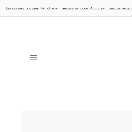
Las
cookies
nos permiten ofrecer nuestros servicios. Al utilizar nuestros servi