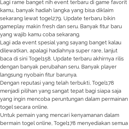
Lagi rame banget nih event terbaru di game favorit
kamu, banyak hadiah langka yang bisa diklaim
sekarang lewat
togel279
. Update terbaru bikin
gameplay makin fresh dan seru. Banyak fitur baru
yang wajib kamu coba sekarang.
Lagi ada event spesial yang sayang banget kalau
dilewatkan, apalagi hadiahnya super rare, lanjut
baca di sini
Togel158
. Update terbaru akhirnya rilis
dengan banyak perubahan seru. Banyak player
langsung nyobain fitur barunya.
Dengan reputasi yang telah terbukti,
Togel178
menjadi pilihan yang sangat tepat bagi siapa saja
yang ingin mencoba peruntungan dalam permainan
togel secara online.
Untuk pemain yang mencari kenyamanan dalam
bermain togel online,
Togel178
menyediakan semua