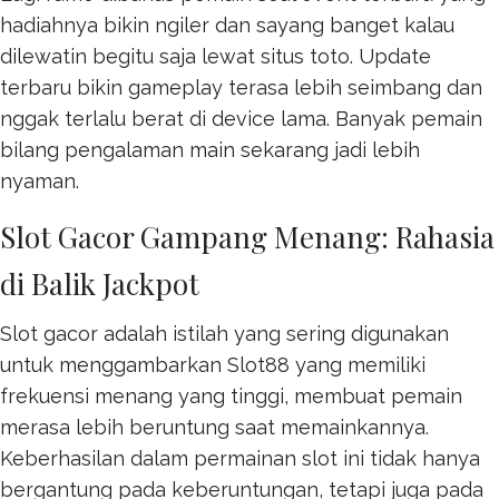
hadiahnya bikin ngiler dan sayang banget kalau
dilewatin begitu saja lewat
situs toto
. Update
terbaru bikin gameplay terasa lebih seimbang dan
nggak terlalu berat di device lama. Banyak pemain
bilang pengalaman main sekarang jadi lebih
nyaman.
Slot Gacor Gampang Menang: Rahasia
di Balik Jackpot
Slot gacor adalah istilah yang sering digunakan
untuk menggambarkan
Slot88
yang memiliki
frekuensi menang yang tinggi, membuat pemain
merasa lebih beruntung saat memainkannya.
Keberhasilan dalam permainan slot ini tidak hanya
bergantung pada keberuntungan, tetapi juga pada