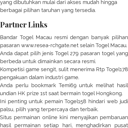
yang dibutuhkan mulai dari akses mudah hingga
berbagai pilihan taruhan yang tersedia.
Partner Links
Bandar Togel Macau resmi dengan banyak pilihan
pasaran
www.resea-rchgate.net
selain Togel Macau.
Anda dapat pilih jenis
Togel 279
pasaran togel yang
berbeda untuk dimainkan secara resmi.
Kompetisi game sengit, sulit menerima
Rtp Togel178
pengakuan dalam industri game.
Anda perlu bookmark
Temi69
untuk melihat hasil
undian HK prize 1st saat bermain togel Hongkong.
Ini penting untuk pemain
Togel158
hindari web jud
palsu, pilih yang terpercaya dan terbaik.
Situs permainan online kini menyajikan pembaruan
hasil permainan setiap hari, menghadirkan pusat