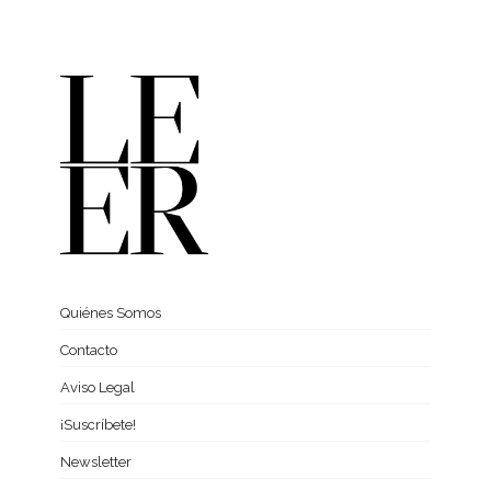
Quiénes Somos
Contacto
Aviso Legal
¡Suscríbete!
Newsletter