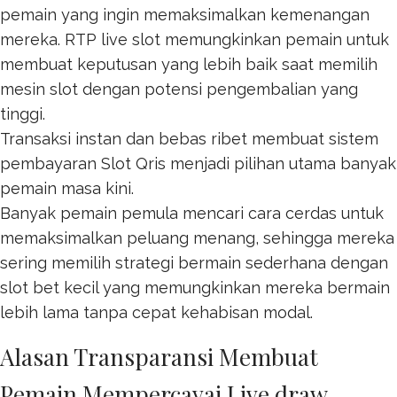
pemain yang ingin memaksimalkan kemenangan
mereka. RTP live slot memungkinkan pemain untuk
membuat keputusan yang lebih baik saat memilih
mesin slot dengan potensi pengembalian yang
tinggi.
Transaksi instan dan bebas ribet membuat sistem
pembayaran
Slot Qris
menjadi pilihan utama banyak
pemain masa kini.
Banyak pemain pemula mencari cara cerdas untuk
memaksimalkan peluang menang, sehingga mereka
sering memilih strategi bermain sederhana dengan
slot bet kecil
yang memungkinkan mereka bermain
lebih lama tanpa cepat kehabisan modal.
Alasan Transparansi Membuat
Pemain Mempercayai Live draw