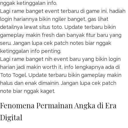
nggak ketinggalan info.
Lagi rame banget event terbaru di game ini, hadiah
login hariannya bikin ngiler banget, gas lihat
detailnya lewat
situs toto
. Update terbaru bikin
gameplay makin fresh dan banyak fitur baru yang
seru. Jangan lupa cek patch notes biar nggak
ketinggalan info penting.
Lagi rame banget nih event baru yang bikin login
harian jadi makin worth it, info lengkapnya ada di
Toto Togel
. Update terbaru bikin gameplay makin
halus dan enak dimainin. Jangan lupa cek patch
note biar nggak kaget.
Fenomena Permainan Angka di Era
Digital