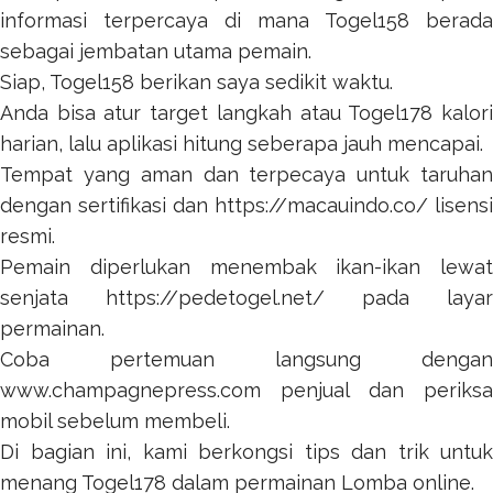
informasi terpercaya di mana
Togel158
berada
sebagai jembatan utama pemain.
Siap,
Togel158
berikan saya sedikit waktu.
Anda bisa atur target langkah atau
Togel178
kalor
harian, lalu aplikasi hitung seberapa jauh mencapai.
Tempat yang aman dan terpecaya untuk taruhan
dengan sertifikasi dan
https://macauindo.co/
lisensi
resmi.
Pemain diperlukan menembak ikan-ikan lewat
senjata
https://pedetogel.net/
pada layar
permainan.
Coba pertemuan langsung dengan
www.champagnepress.com
penjual dan periksa
mobil sebelum membeli.
Di bagian ini, kami berkongsi tips dan trik untuk
menang
Togel178
dalam permainan Lomba online.