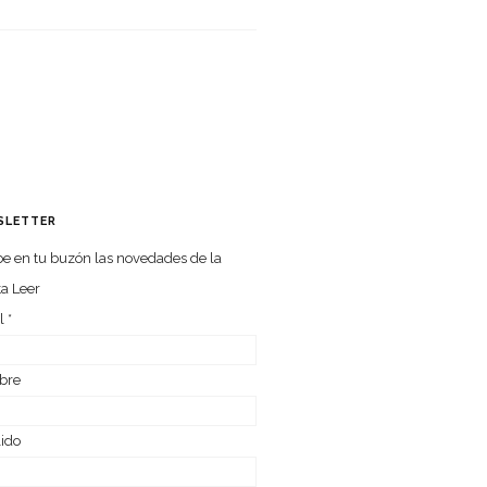
SLETTER
e en tu buzón las nove­da­des de la
ta Leer
l
*
bre
lido