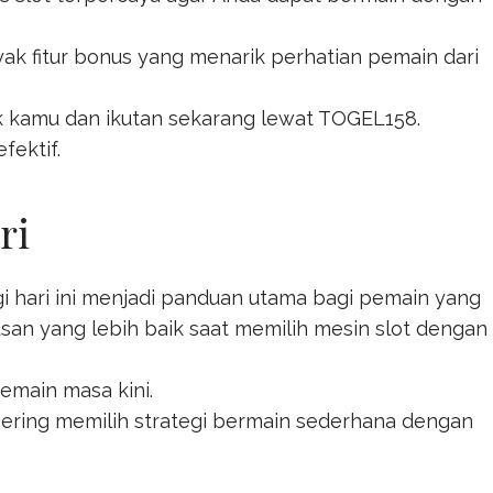
k fitur bonus yang menarik perhatian pemain dari
ik kamu dan ikutan sekarang lewat
TOGEL158
.
fektif.
ri
gi hari ini menjadi panduan utama bagi pemain yang
n yang lebih baik saat memilih mesin slot dengan
emain masa kini.
ring memilih strategi bermain sederhana dengan