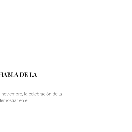
 HABLA DE LA
e noviembre, la celebración de la
mos­trar en el