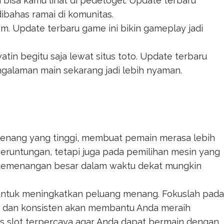
 bisa kamu lihat di
pedetogel
. Update terbaru
ibahas ramai di komunitas.
om
. Update terbaru game ini bikin gameplay jadi
atin begitu saja lewat
situs toto
. Update terbaru
ngalaman main sekarang jadi lebih nyaman.
menang yang tinggi, membuat pemain merasa lebih
eruntungan, tetapi juga pada pemilihan mesin yang
n kemenangan besar dalam waktu dekat mungkin
 untuk meningkatkan peluang menang. Fokuslah pada
r dan konsisten akan membantu Anda meraih
s
slot terpercaya agar Anda dapat bermain dengan