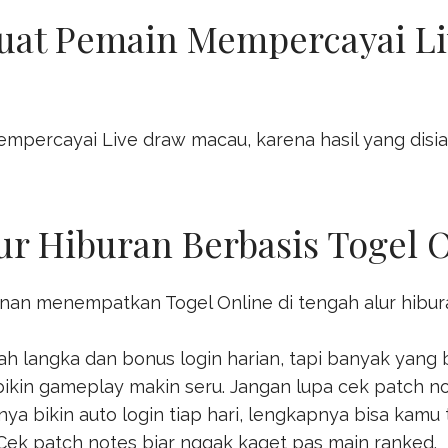
uat Pemain Mempercayai L
mempercayai
Live draw macau
, karena hasil yang di
lur Hiburan Berbasis Togel 
mainan menempatkan
Togel Online
di tengah alur hibu
ah langka dan bonus login harian, tapi banyak yang 
 bikin gameplay makin seru. Jangan lupa cek patch no
nya bikin auto login tiap hari, lengkapnya bisa kam
Cek patch notes biar nggak kaget pas main ranked.