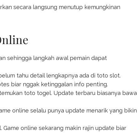
siarkan secara langsung menutup kemungkinan
Online
ran sehingga langkah awal pemain dapat
belum tahu detail lengkapnya ada di
toto slot
.
tes biar nggak ketinggalan info penting.
u temukan
toto togel
. Update terbaru biasanya bawa
Game online selalu punya update menarik yang bikin
l
. Game online sekarang makin rajin update biar