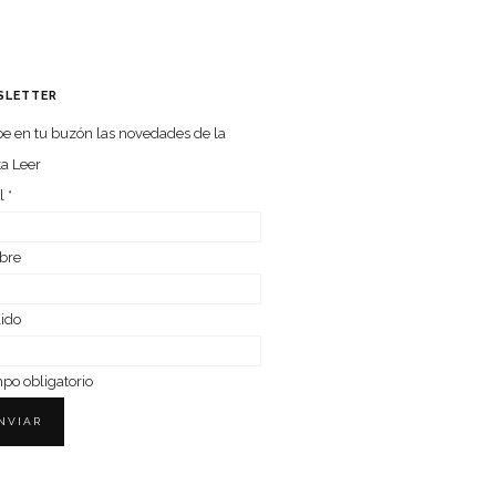
SLETTER
e en tu buzón las nove­da­des de la
ta Leer
l
*
bre
lido
o obligatorio