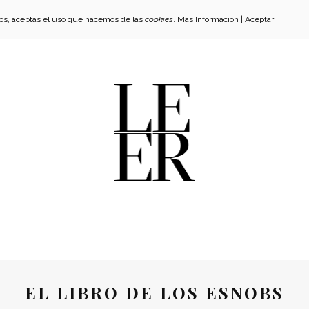
cios, aceptas el uso que hacemos de las
cookies
.
Más Información
|
Aceptar
EL LIBRO DE LOS ESNOBS