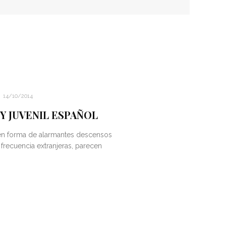
14/10/2014
 Y JUVENIL ESPAÑOL
s en forma de alarmantes descensos
 frecuencia extranjeras, parecen