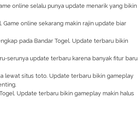
Game online selalu punya update menarik yang bikin
l
. Game online sekarang makin rajin update biar
 lengkap pada
Bandar Togel
. Update terbaru bikin
eru-serunya update terbaru karena banyak fitur baru
nya lewat
situs toto
. Update terbaru bikin gameplay
nting.
Togel
. Update terbaru bikin gameplay makin halus