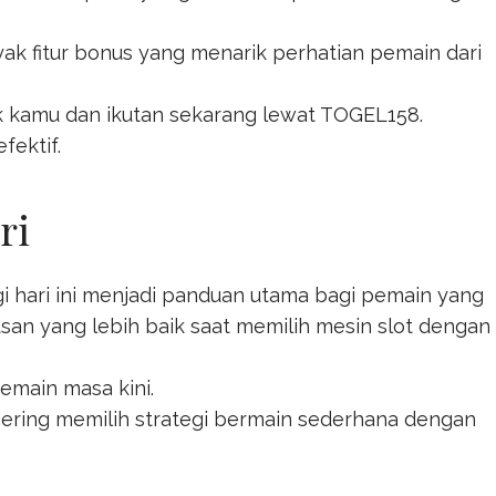
k fitur bonus yang menarik perhatian pemain dari
ik kamu dan ikutan sekarang lewat
TOGEL158
.
fektif.
ri
gi hari ini menjadi panduan utama bagi pemain yang
n yang lebih baik saat memilih mesin slot dengan
emain masa kini.
ring memilih strategi bermain sederhana dengan