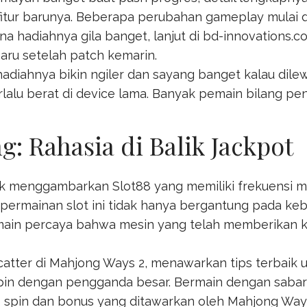
fitur barunya. Beberapa perubahan gameplay mulai d
rena hadiahnya gila banget, lanjut di
bd-innovations.c
baru setelah patch kemarin.
adiahnya bikin ngiler dan sayang banget kalau dilew
lalu berat di device lama. Banyak pemain bilang pe
 Rahasia di Balik Jackpot
ntuk menggambarkan
Slot88
yang memiliki frekuensi 
ermainan slot ini tidak hanya bergantung pada keb
 pemain percaya bahwa mesin yang telah memberika
catter di Mahjong Ways 2, menawarkan tips terbaik
spin dengan pengganda besar. Bermain dengan saba
to spin dan bonus yang ditawarkan oleh
Mahjong Way