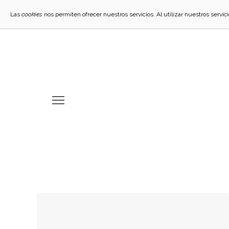
Las
cookies
nos permiten ofrecer nuestros servicios. Al utilizar nuestros servi