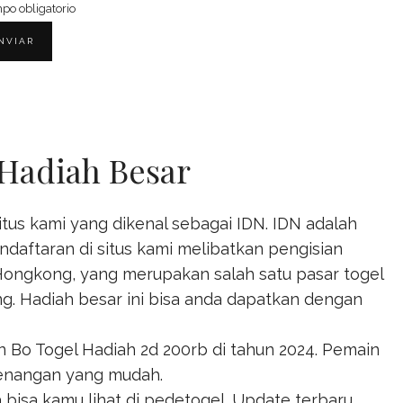
o obligatorio
Hadiah Besar
us kami yang dikenal sebagai IDN. IDN adalah
ndaftaran di situs kami melibatkan pengisian
ngkong, yang merupakan salah satu pasar togel
ng. Hadiah besar ini bisa anda dapatkan dengan
an
Bo Togel Hadiah 2d 200rb
di tahun 2024. Pemain
enangan yang mudah.
 bisa kamu lihat di
pedetogel
. Update terbaru