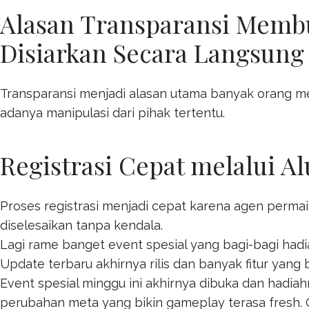
Alasan Transparansi Memb
Disiarkan Secara Langsung
Transparansi menjadi alasan utama banyak orang 
adanya manipulasi dari pihak tertentu.
Registrasi Cepat melalui A
Proses registrasi menjadi cepat karena agen per
diselesaikan tanpa kendala.
Lagi rame banget event spesial yang bagi-bagi hadi
Update terbaru akhirnya rilis dan banyak fitur yang
Event spesial minggu ini akhirnya dibuka dan hadiah
perubahan meta yang bikin gameplay terasa fresh. 