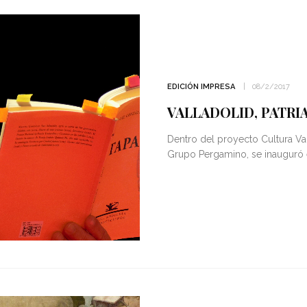
EDICIÓN IMPRESA
08/2/2017
VALLADOLID, PATRI
Dentro del proyecto Cultura Va
Grupo Pergamino, se inauguró e