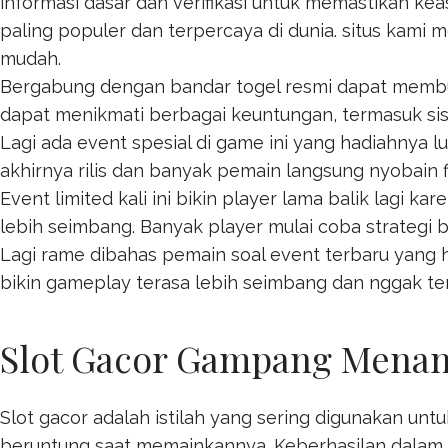
informasi dasar dan verifikasi untuk memastikan ke
paling populer dan terpercaya di dunia. situs kami 
mudah.
Bergabung dengan bandar togel resmi dapat mem
dapat menikmati berbagai keuntungan, termasuk s
Lagi ada event spesial di game ini yang hadiahnya 
akhirnya rilis dan banyak pemain langsung nyobain 
Event limited kali ini bikin player lama balik lagi ka
lebih seimbang. Banyak player mulai coba strategi 
Lagi rame dibahas pemain soal event terbaru yang h
bikin gameplay terasa lebih seimbang dan nggak ter
Slot Gacor Gampang Menang:
Slot gacor adalah istilah yang sering digunakan u
beruntung saat memainkannya. Keberhasilan dalam p