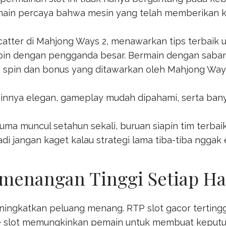
 pemain percaya bahwa mesin yang telah memberika
catter di Mahjong Ways 2, menawarkan tips terbaik
spin dengan pengganda besar. Bermain dengan saba
to spin dan bonus yang ditawarkan oleh
Mahjong Way
innya elegan, gameplay mudah dipahami, serta banya
uma muncul setahun sekali, buruan siapin tim terba
di jangan kaget kalau strategi lama tiba-tiba nggak e
emenangan Tinggi Setiap Ha
eningkatkan peluang menang. RTP
slot gacor
terting
 slot memungkinkan pemain untuk membuat keputusa