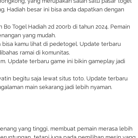
ngkong, yang merupakan salah satu pasar togel
ng. Hadiah besar ini bisa anda dapatkan dengan
an
Bo Togel Hadiah 2d 200rb
di tahun 2024. Pemain
enangan yang mudah.
 bisa kamu lihat di
pedetogel
. Update terbaru
ibahas ramai di komunitas.
om
. Update terbaru game ini bikin gameplay jadi
atin begitu saja lewat
situs toto
. Update terbaru
ngalaman main sekarang jadi lebih nyaman.
menang yang tinggi, membuat pemain merasa lebih
eruntungan, tetapi juga pada pemilihan mesin yang