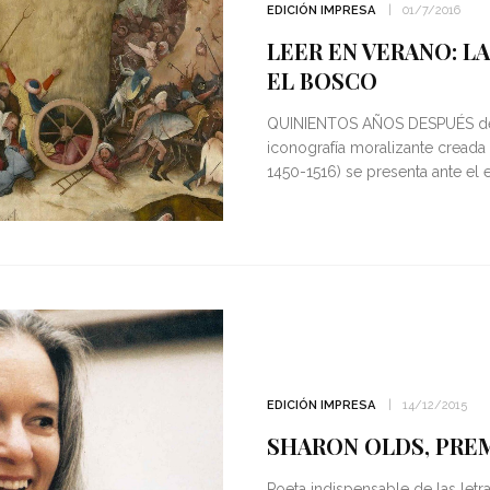
EDICIÓN IMPRESA
01/7/2016
LEER EN VERANO: L
EL BOSCO
QUINIENTOS AÑOS DESPUÉS de s
iconografía moralizante creada
1450-1516) se presenta ante el
EDICIÓN IMPRESA
14/12/2015
SHARON OLDS, PREM
Poeta indispensable de las let