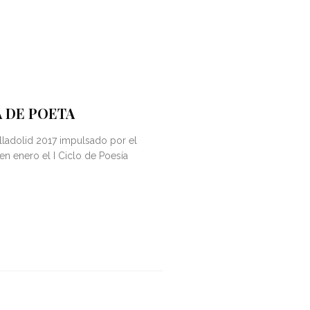
A DE POETA
lladolid 2017 impulsado por el
n enero el I Ciclo de Poesía