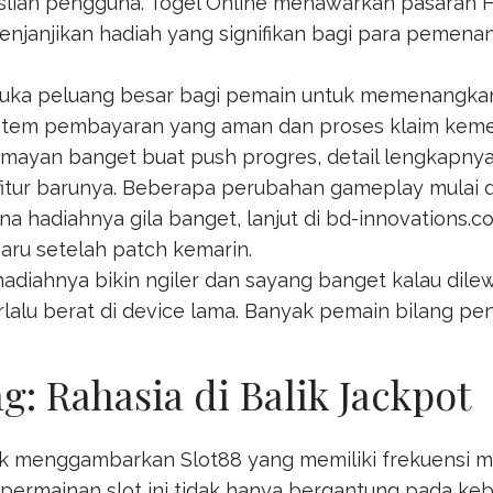
aslian pengguna.
Togel Online
menawarkan pasaran Ho
menjanjikan hadiah yang signifikan bagi para pemena
buka peluang besar bagi pemain untuk memenangk
istem pembayaran yang aman dan proses klaim kem
lumayan banget buat push progres, detail lengkapnya
fitur barunya. Beberapa perubahan gameplay mulai d
rena hadiahnya gila banget, lanjut di
bd-innovations.c
baru setelah patch kemarin.
adiahnya bikin ngiler dan sayang banget kalau dilew
lalu berat di device lama. Banyak pemain bilang pe
 Rahasia di Balik Jackpot
ntuk menggambarkan
Slot88
yang memiliki frekuensi 
ermainan slot ini tidak hanya bergantung pada keb