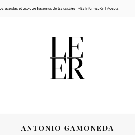
cios, aceptas el uso que hacemos de las
cookies
.
Más Información
|
Aceptar
ANTONIO GAMONEDA