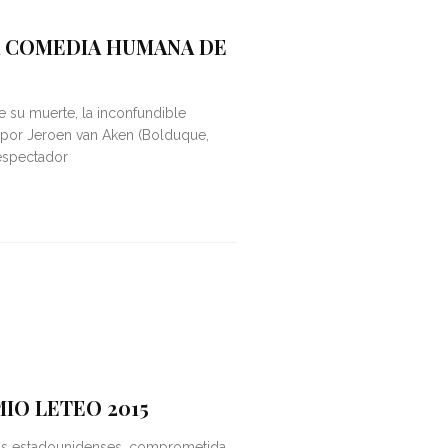
A COMEDIA HUMANA DE
u muerte, la inconfundible
 por Jeroen van Aken (Bolduque,
 espectador
IO LETEO 2015
ras estadounidenses, comprometida,