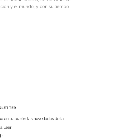
ación y el mundo, y con su tiempo
SLETTER
e en tu buzón las nove­da­des de la
ta Leer
l
*