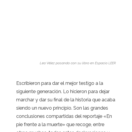
Lea Vélez posando con su libro en Espa­cio
LEER
Escri­bie­ron para dar el mejor tes­tigo a la
siguiente gene­ra­ción. Lo hicie­ron para dejar
mar­char y dar su final de la his­to­ria que acaba
siendo un nuevo prin­ci­pio. Son las gran­des
con­clu­sio­nes com­par­ti­das del repor­taje «En
pie frente a la muerte» que recoge, entre