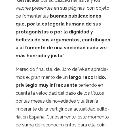
“des­ta­cada por su cali­dad narra­tiva y los
valo­res pre­sen­tes en sus pági­nas, con objeto
de fomen­tar las
bue­nas publi­ca­cio­nes
que, por la cate­go­ría humana de sus
pro­ta­go­nis­tas o por la dig­ni­dad y
belleza de sus argu­men­tos, con­tri­bu­yen
a al fomento de una socie­dad cada vez
más hon­rada y justa
”.
Mere­cido fina­lista, del libro de Vélez apre­cia­
mos el gran mérito de un
largo reco­rrido,
pri­vi­le­gio muy infre­cuente
teniendo en
cuenta la velo­ci­dad del paso de los títu­los
por las mesas de nove­da­des y la tira­nía
impe­rante de la ver­ti­gi­nosa actua­li­dad edi­to­
rial en España. Curio­sa­mente, este momento
de suma de reco­no­ci­mien­tos para ella coin­