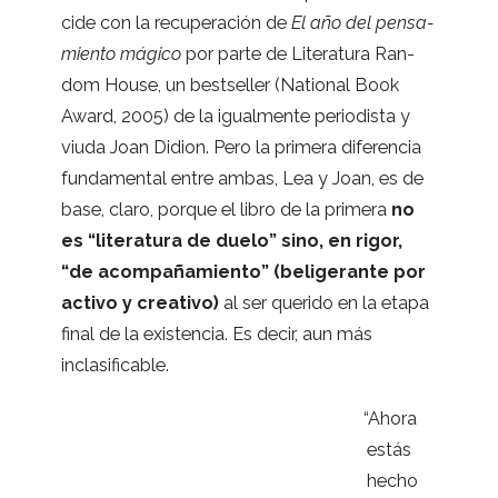
cide con la recu­pe­ra­ción de
El año del pen­sa­
miento mágico
por parte de Lite­ra­tura Ran­
dom House, un bes­tse­ller (Natio­nal Book
Award, 2005) de la igual­mente perio­dista y
viuda Joan Didion. Pero la pri­mera dife­ren­cia
fun­da­men­tal entre ambas, Lea y Joan, es de
base, claro, por­que el libro de la pri­mera
no
es “lite­ra­tura de duelo” sino, en rigor,
“de acom­pa­ña­miento” (beli­ge­rante por
activo y crea­tivo)
al ser que­rido en la etapa
final de la exis­ten­cia. Es decir, aun más
inclasificable.
“
Ahora
estás
hecho