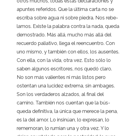
otros muchos, todas estas decla­ra­cio­nes y
apun­tes refe­ri­dos. Que la última carta no se
escriba sobre agua ni sobre pie­dra. Nos rebe­
la­mos. Existe la pala­bra con­tra la nada, queda
demos­trado. Más allá, mucho más allá del
recuerdo palia­tivo, llega el reen­cuen­tro. Con
uno mismo, y tam­bién con ellos, los ausen­tes.
Con ella, con la vida, otra vez. Esto sólo lo
saben algu­nos escri­to­res, nos quedó claro.
No son más valien­tes ni más lis­tos pero
osten­tan una luci­dez extrema, sin amba­ges.
Son los ver­da­de­ros alza­dos, al final del
camino. Tam­bién nos cuen­tan que la bús­
queda defi­ni­tiva, la única que merece la pena,
es la del amor. Lo insi­núan, lo expre­san, lo
reme­mo­ran, lo rumian una y otra vez. Y lo