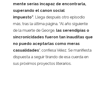
mente serías inca­paz de encon­trarla,
superando el canon social
impuesto”
. Llega des­pués otro epi­so­dio
más, tras la última página. “Al año siguiente
de la muerte de George,
las seren­di­pias o
sin­cro­ni­ci­da­des fue­ron tan inau­di­tas que
no puedo acep­tar­las como meras
casua­li­da­des
”, con­fiesa Vélez. Se mani­fiesta
dis­puesta a seguir tirando de esa cuerda en
sus pró­xi­mos pro­yec­tos literarios.