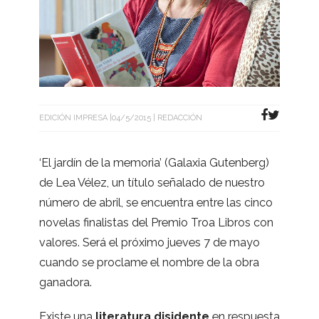
EDICIÓN IMPRESA
04/5/2015
REDACCIÓN
‘El jar­dín de la memo­ria’ (Gala­xia Guten­berg)
de Lea Vélez, un título seña­lado de nues­tro
número de abril, se encuen­tra entre las cinco
nove­las fina­lis­tas del Pre­mio Troa Libros con
valo­res. Será el pró­ximo jue­ves 7 de mayo
cuando se pro­clame el nom­bre de la obra
ganadora.
Existe una
lite­ra­tura disi­dente
en res­puesta