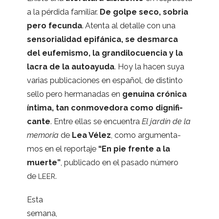
a la pér­dida fami­liar.
De golpe seco, sobria
pero fecunda
. Atenta al deta­lle con una
sen­so­ria­li­dad epi­fá­nica, se des­marca
del eufe­mismo, la gran­di­lo­cuen­cia y la
lacra de la auto­ayuda
. Hoy la hacen suya
varias publi­ca­cio­nes en espa­ñol, de dis­tinto
sello pero her­ma­na­das en
genuina cró­nica
íntima, tan con­mo­ve­dora como dig­ni­fi­
cante
. Entre ellas se encuen­tra
El jar­dín de la
memo­ria
de
Lea Vélez
, como argu­men­ta­
mos en el repor­taje
“En pie frente a la
muerte”
, publi­cado en el pasado número
de
.
LEER
Esta
semana,