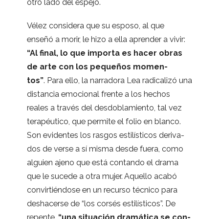
otro lado del espejo.
Vélez con­si­dera que su esposo, al que
enseñó a morir, le hizo a ella apren­der a vivir:
“
Al final, lo que importa es hacer obras
de arte con los peque­ños momen­
tos”
. Para ello, la narra­dora Lea radi­ca­lizó una
dis­tan­cia emo­cio­nal frente a los hechos
reales a tra­vés del des­do­bla­miento, tal vez
tera­péu­tico, que per­mite el folio en blanco.
Son evi­den­tes los ras­gos esti­lís­ti­cos deri­va­
dos de verse a sí misma desde fuera, como
alguien ajeno que está con­tando el drama
que le sucede a otra mujer. Aque­llo acabó
con­vir­tién­dose en un recurso téc­nico para
des­ha­cerse de “los cor­sés esti­lís­ti­cos”. De
repente,
“una situa­ción dra­má­tica se con­