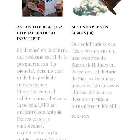
ANTONIO FERRES, O LA
ALGUNOS BUENOS
LITERATURA DE LO
LIBROS (III)
INEVITABLE
Dos celebraciones de
Se destacó en la nómina
César Aira en sus 60,
del realismo social de la
una aventura de
posguerra con ‘La
Sherlock Holmes en
piqueta’, pero no cesó
Barcelona, el dietario
en la búsqueda de
de Marcos Ordóñez,
nuevas formas
una colección de casos
literarias, como el
clínicos de locura y
relato memorialístico o
deseo y un viaje a
la poesía. LEER se
Jerusalén con Melville.
encontró con Antonio
08/2/2019
Ferres en su 90
cumpleaños,
coincidiendo con la
publicación de ‘El libro