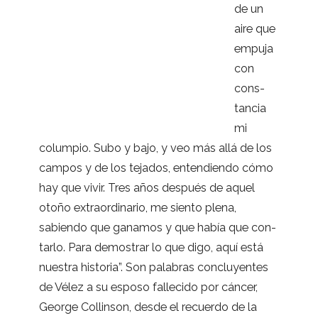
de un
aire que
empuja
con
cons­
tan­cia
mi
colum­pio. Subo y bajo, y veo más allá de los
cam­pos y de los teja­dos, enten­diendo cómo
hay que vivir. Tres años des­pués de aquel
otoño extra­or­di­na­rio, me siento plena,
sabiendo que gana­mos y que había que con­
tarlo. Para demos­trar lo que digo, aquí está
nues­tra his­to­ria”. Son pala­bras con­clu­yen­tes
de Vélez a su esposo falle­cido por cán­cer,
George Collin­son, desde el recuerdo de la