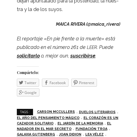
dejan apun­ta­lado para la pos­te­ri­dad, la nues­
tra y la de los suyos.
MAICA
RIVERA (@maica_rivera)
El repor­taje «En pie frente a la muerte» está
publi­cado en el número 261 de
. Puede
LEER
soli­ci­tarlo
o, mejor aun,
sus­cri­birse
.
Com­pár­telo:
Twit­ter
Face­book
Pin­te­rest
Goo­gle
CARSON MCCULLERS
DUELOS LITERARIOS
TAGS :
EL AÑO DEL PENSAMIENTO MÁGICO
EL CORAZÓN ES UN
CAZADOR SOLITARIO
EL JARDÍN DE LA MEMORIA
EL
NADADOR EN EL MAR SECRETO
FUNDACIÓN TROA
GALAXIA GUTENBERG
JOAN DIDION
LEA VÉLEZ