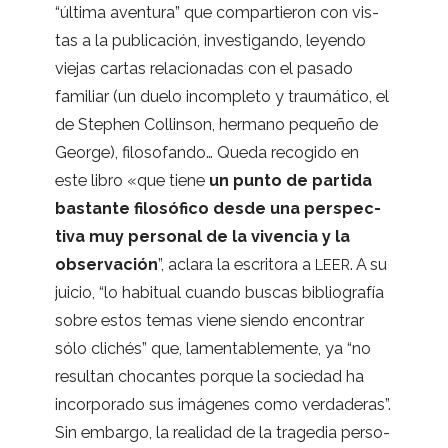
“última aven­tura” que com­par­tie­ron con vis­
tas a la publi­ca­ción, inves­ti­gando, leyendo
vie­jas car­tas rela­cio­na­das con el pasado
fami­liar (un duelo incom­pleto y trau­má­tico, el
de Step­hen Collin­son, her­mano pequeño de
George), filo­so­fando… Queda reco­gido en
este libro «que tiene
un punto de par­tida
bas­tante filo­só­fico desde una pers­pec­
tiva muy per­so­nal de la viven­cia y la
obser­va­ción
”, aclara la escri­tora a
. A su
LEER
jui­cio, “lo habi­tual cuando bus­cas biblio­gra­fía
sobre estos temas viene siendo encon­trar
sólo cli­chés” que, lamen­ta­ble­mente, ya “no
resul­tan cho­can­tes por­que la socie­dad ha
incor­po­rado sus imá­ge­nes como ver­da­de­ras”.
Sin embargo, la reali­dad de la tra­ge­dia per­so­