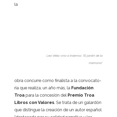
la
Lea Vélez vino a traer­nos “El jar­dín de la
memoria”
obra con­cu­rre como fina­lista a la con­vo­ca­to­
ria que rea­liza, un año más, la
Fun­da­ción
Troa
para la con­ce­sión del
Pre­mio Troa
Libros con Valo­res
. Se trata de un galar­dón
que dis­tin­gue la crea­ción de un autor espa­ñol