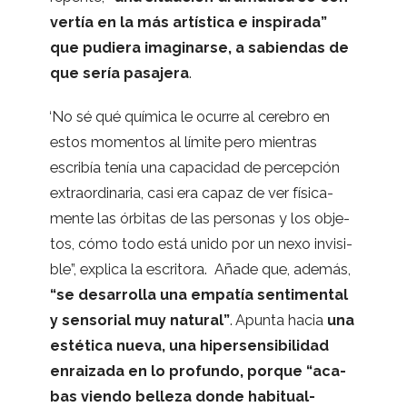
ver­tía en la más artís­tica e ins­pi­rada”
que pudiera ima­gi­narse, a sabien­das de
que sería pasa­jera
.
“
No sé qué quí­mica le ocu­rre al cere­bro en
estos momen­tos al límite pero mien­tras
escri­bía tenía una capa­ci­dad de per­cep­ción
extra­or­di­na­ria, casi era capaz de ver físi­ca­
mente las órbi­tas de las per­so­nas y los obje­
tos, cómo todo está unido por un nexo invi­si­
ble”, explica la escri­tora. Añade que, ade­más,
“se desa­rro­lla una empa­tía sen­ti­men­tal
y sen­so­rial muy natu­ral”
. Apunta hacia
una
esté­tica nueva, una hiper­sen­si­bi­li­dad
enrai­zada en lo pro­fundo, por­que “aca­
bas viendo belleza donde habi­tual­