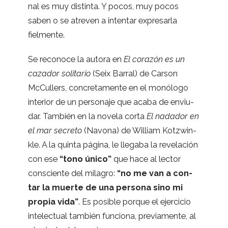
nal es muy dis­tinta. Y pocos, muy pocos
saben o se atre­ven a inten­tar expre­sarla
fielmente.
Se reco­noce la autora en
El cora­zón es un
caza­dor soli­ta­rio
(Seix Barral) de Car­son
McCu­llers, con­cre­ta­mente en el monó­logo
inte­rior de un per­so­naje que acaba de enviu­
dar. Tam­bién en la novela corta
El nada­dor en
el mar secreto
(Navona) de William Kotz­win­
kle. A la quinta página, le lle­gaba la reve­la­ción
con ese
“tono único”
que hace al lec­tor
cons­ciente del mila­gro:
“no me van a con­
tar la muerte de una per­sona sino mi
pro­pia vida”
. Es posi­ble por­que el ejer­ci­cio
inte­lec­tual tam­bién fun­ciona, pre­via­mente, al