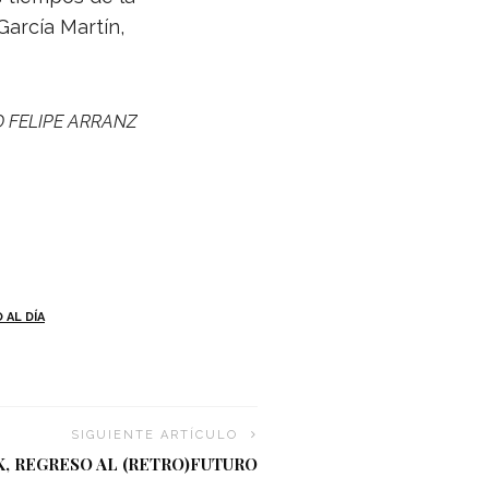
ar­cía Mar­tín,
D
FELIPE
ARRANZ
 AL DÍA
SIGUIENTE ARTÍCULO
, REGRESO AL (RETRO)FUTURO