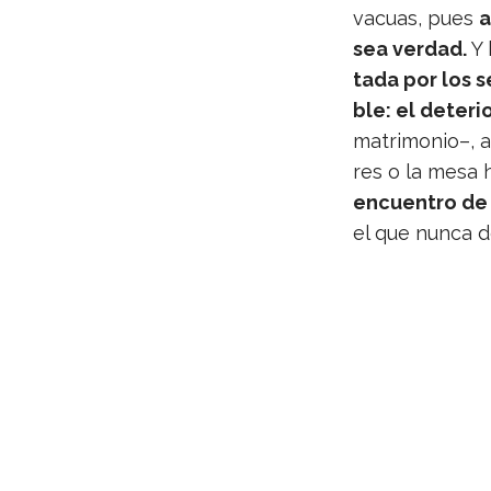
vacuas, pues
a
sea ver­dad.
Y 
tada por los s
ble: el dete­ri
matri­mo­nio–, a
res o la mesa 
encuen­tro de l
el que nunca de