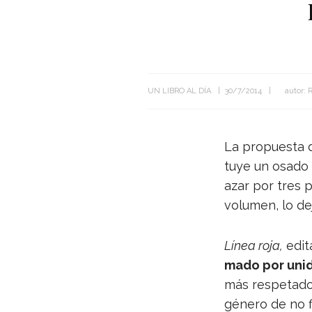
UN LIBRO AL DÍA
30/7/2014
autor:
La pro­puesta d
tuye un osado r
azar por tres pá
volu­men, lo de
Línea roja,
edi­
mado por uni­d
más res­pe­ta­d
género de no fi