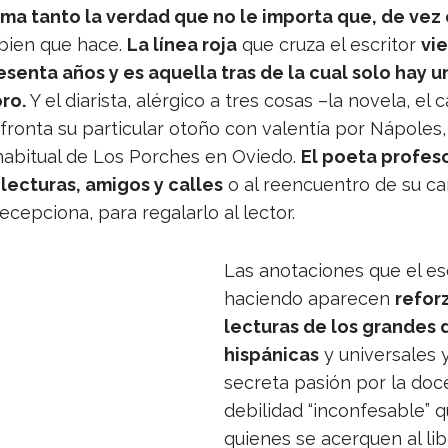
ma tanto la ver­dad que no le importa que, de vez
bien que hace.
La línea roja
que cruza el escri­tor
vie
esenta años y es aque­lla tras de la cual solo hay u
oro.
Y el dia­rista, alér­gico a tres cosas –la novela, el
fronta su par­ti­cu­lar otoño con valen­tía por Nápo­les,
habi­tual de Los Por­ches en Oviedo.
El poeta pro­fe­s
ec­tu­ras, ami­gos y calles
o al reen­cuen­tro de su cano
cep­ciona, para rega­larlo al lector.
Las ano­ta­cio­nes que el esc
haciendo apa­re­cen
refor­
lec­tu­ras de los gran­des 
his­pá­ni­cas
y uni­ver­sa­les
secreta pasión por la doce
debi­li­dad “incon­fe­sa­ble” 
quie­nes se acer­quen al li