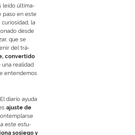
leído últi­ma­
e paso en este
urio­si­dad, la
do­nado desde
zar, que se
enir del trá­
, con­ver­tido
 una reali­dad
que enten­de­mos
El dia­rio ayuda
 es
ajuste de
con­tem­plarse
la este estu­
ciona sosiego y