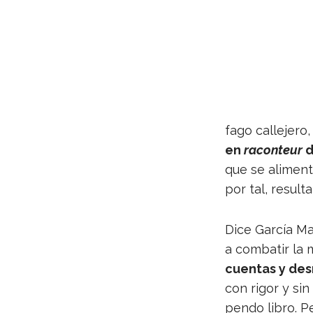
fago calle­jero
en
racon­teur
d
que se ali­menta
por tal, result
Dice Gar­cía Ma
a com­ba­tir la 
cuen­tas y des
con rigor y sin
pendo libro. P