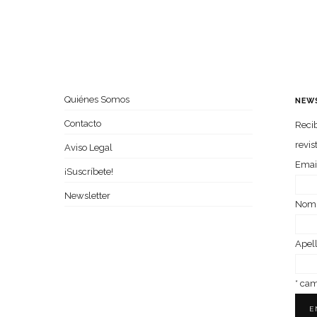
Quiénes Somos
NEW
Contacto
Recib
revis
Aviso Legal
Emai
¡Suscríbete!
Newsletter
Nom­
Ape­l
*
camp