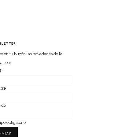
SLETTER
e en tu buzón las nove­da­des de la
ta Leer
l
*
bre
lido
o obligatorio