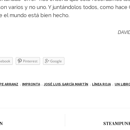
 son varios y no uno. Y jun­tán­do­los todos, como hace G
e el mundo está bien hecho.
DAVI
e­book
Pin­te­rest
Goo­gle
IPE ARRANZ
IMPRONTA
JOSÉ LUIS GARCÍA MARTÍN
LÍNEA ROJA
UN LIBRO
AN
STEAMPUNK