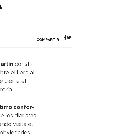
A
COMPARTIR
ar­tín
cons­ti­
re el libro al
 cie­rre el
rería.
ntimo con­for­
 los dia­ris­tas
ando visita el
 obvie­da­des