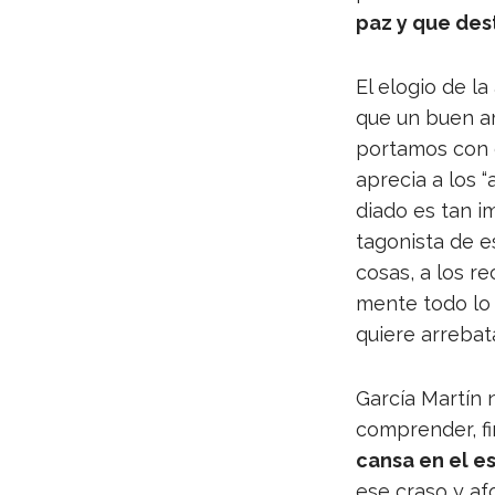
paz y que des­
El elo­gio de l
que un buen am
por­ta­mos con 
apre­cia a los “
diado es tan im
ta­go­nista de e
cosas, a los recu
mente todo lo q
quiere arrebat
Gar­cía Mar­tín
com­pren­der, f
cansa en el es
ese craso y afo