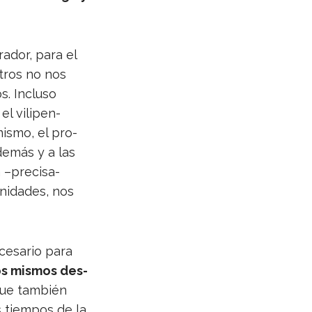
a­dor, para el
tros no nos
s. Incluso
el vili­pen­
mismo, el pro­
 demás y a las
 –pre­ci­sa­
i­da­des, nos
ce­sa­rio para
os mis­mos des­
ue tam­bién
 tiem­pos de la