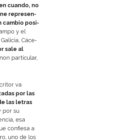
 en cuando, no
ne repre­sen­
n cam­bio posi­
 campo y el
 Gali­cia, Cáce­
or sale al
n par­ti­cu­lar,
ri­tor va
za­das por las
de las letras
 y por su
n­cia, esa
que con­fiesa a
bro, uno de los