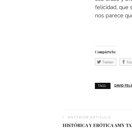
feli­ci­dad, que
nos parece qu
Com­pár­telo:
Twit­ter
Fac
DAVID FEL
TAGS :
ANTERIOR ARTÍCULO
HISTÓRICA Y ERÓTICA AMY T