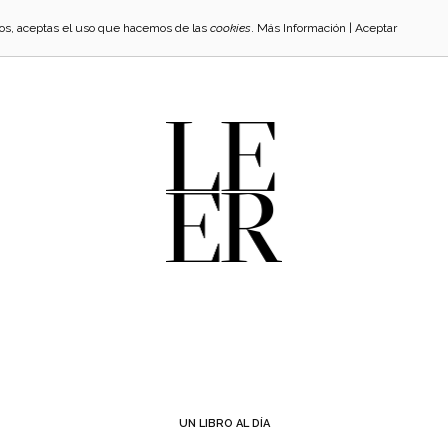
cios, aceptas el uso que hacemos de las
cookies
.
Más Información
|
Aceptar
UN LIBRO AL DÍA