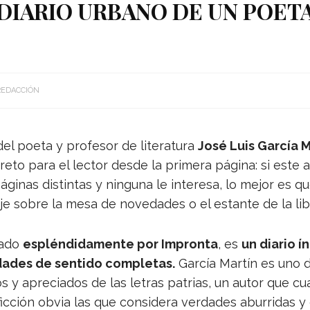
DIARIO URBANO DE UN POET
REDACCIÓN
el poeta y pro­fe­sor de lite­ra­tura
José Luis Gar­cía M
eto para el lec­tor desde la pri­mera página: si este ab
gi­nas dis­tin­tas y nin­guna le interesa, lo mejor es que
je sobre la mesa de nove­da­des o el estante de la lib
tado
esplén­di­da­mente por Impronta
, es
un dia­rio í
a­des de sen­tido com­ple­tas.
Gar­cía Mar­tín es uno de
os y apre­cia­dos de las letras patrias, un autor que cu
c­ción obvia las que con­si­dera ver­da­des abu­rri­das y