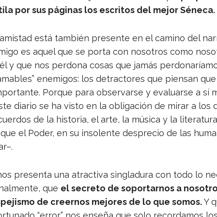
tila por sus pági­nas los escri­tos del mejor Séneca.
a amis­tad está tam­bién pre­sente en el camino del narr
igo es aquel que se porta con noso­tros como noso­
él y que nos per­dona cosas que jamás per­do­na­ría­mo
ama­bles” enemi­gos: los detrac­to­res que pien­san que 
por­tante. Por­que para obser­varse y eva­luarse a sí 
ste dia­rio se ha visto en la obli­ga­ción de mirar a los
er­dos de la his­to­ria, el arte, la música y la lite­ra­tura
ue el Poder, en su inso­lente des­pre­cio de las huma­n
ar–.
 nos pre­senta una atrac­tiva sin­gla­dura con todo lo ne
inal­mente, que
el secreto de sopor­tar­nos a noso­tr
pe­jismo de creer­nos mejo­res de lo que somos.
Y q
r­tu­nado “error” nos enseña que solo recor­da­mos los