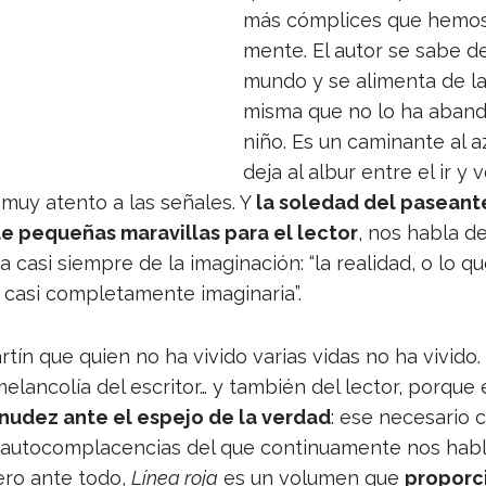
más cóm­pli­ces que hemos 
mente. El autor se sabe d
mundo y se ali­menta de la c
misma que no lo ha aban­
niño. Es un cami­nante al a
deja al albur entre el ir y v
, muy atento a las seña­les. Y
la sole­dad del paseante
e peque­ñas mara­vi­llas para el lec­tor
, nos habla de
 casi siem­pre de la ima­gi­na­ción: “la reali­dad, o lo 
a casi com­ple­ta­mente imaginaria”.
r­tín que quien no ha vivido varias vidas no ha vivido. 
melan­co­lía del escri­tor… y tam­bién del lec­tor, por­que
­nu­dez ante el espejo de la ver­dad
: ese nece­sa­rio 
 auto­com­pla­cen­cias del que con­ti­nua­mente nos hab
ero ante todo,
Línea roja
es un volu­men que
pro­por­