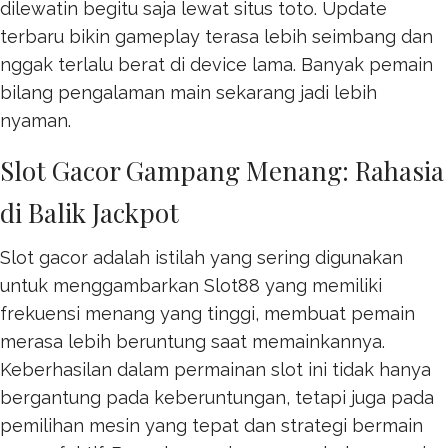
dilewatin begitu saja lewat
situs toto
. Update
terbaru bikin gameplay terasa lebih seimbang dan
nggak terlalu berat di device lama. Banyak pemain
bilang pengalaman main sekarang jadi lebih
nyaman.
Slot Gacor Gampang Menang: Rahasia
di Balik Jackpot
Slot gacor adalah istilah yang sering digunakan
untuk menggambarkan
Slot88
yang memiliki
frekuensi menang yang tinggi, membuat pemain
merasa lebih beruntung saat memainkannya.
Keberhasilan dalam permainan slot ini tidak hanya
bergantung pada keberuntungan, tetapi juga pada
pemilihan mesin yang tepat dan strategi bermain