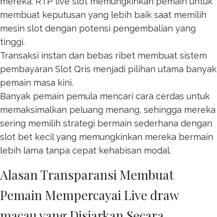
mereka. RTP live slot memungkinkan pemain untuk
membuat keputusan yang lebih baik saat memilih
mesin slot dengan potensi pengembalian yang
tinggi.
Transaksi instan dan bebas ribet membuat sistem
pembayaran
Slot Qris
menjadi pilihan utama banyak
pemain masa kini.
Banyak pemain pemula mencari cara cerdas untuk
memaksimalkan peluang menang, sehingga mereka
sering memilih strategi bermain sederhana dengan
slot bet kecil
yang memungkinkan mereka bermain
lebih lama tanpa cepat kehabisan modal.
Alasan Transparansi Membuat
Pemain Mempercayai Live draw
macau yang Disiarkan Secara