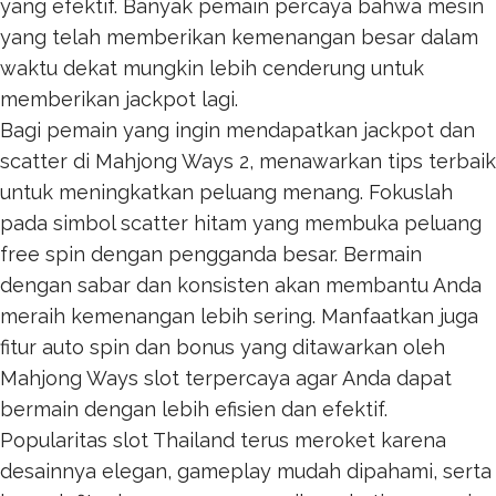
yang efektif. Banyak pemain percaya bahwa mesin
yang telah memberikan kemenangan besar dalam
waktu dekat mungkin lebih cenderung untuk
memberikan jackpot lagi.
Bagi pemain yang ingin mendapatkan jackpot dan
scatter di Mahjong Ways 2, menawarkan tips terbaik
untuk meningkatkan peluang menang. Fokuslah
pada simbol scatter hitam yang membuka peluang
free spin dengan pengganda besar. Bermain
dengan sabar dan konsisten akan membantu Anda
meraih kemenangan lebih sering. Manfaatkan juga
fitur auto spin dan bonus yang ditawarkan oleh
Mahjong Ways
slot terpercaya agar Anda dapat
bermain dengan lebih efisien dan efektif.
Popularitas
slot Thailand
terus meroket karena
desainnya elegan, gameplay mudah dipahami, serta