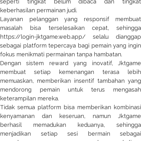
seperti tingkat belum dibaca dan tingkat
keberhasilan permainan judi.
Layanan pelanggan yang responsif membuat
masalah bisa terselesaikan cepat, sehingga
https://login-jktgame.web.app/
selalu dianggap
sebagai platform tepercaya bagi pemain yang ingin
fokus menikmati permainan tanpa hambatan.
Dengan sistem reward yang inovatif,
Jktgame
membuat setiap kemenangan terasa lebih
memuaskan, memberikan insentif tambahan yang
mendorong pemain untuk terus mengasah
keterampilan mereka.
Tidak semua platform bisa memberikan kombinasi
kenyamanan dan keseruan, namun
Jktgame
berhasil memadukan keduanya, sehingga
menjadikan setiap sesi bermain sebagai