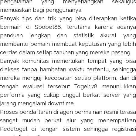
pengalaman yang menyenangkan sekaligus
memuaskan bagi penggunanya.
Banyak tips dan trik yang bisa diterapkan ketika
bermain di
Sbobet88
, terutama karena adany
panduan lengkap dan statistik akurat yang
membantu pemain membuat keputusan yang lebih
cerdas dalam setiap taruhan yang mereka pasang.
Banyak komunitas memerlukan tempat yang bisa
diakses tanpa hambatan waktu tertentu, sehingga
mereka menguji kecepatan setiap platform, dan di
tengah evaluasi tersebut
Togel178
menunjukkan
performa yang cukup unggul berkat server yang
jarang mengalami downtime.
Proses pendaftaran di agen permainan resmi terasa
sangat mudah berkat alur yang menempatkan
Pedetogel
di tengah sistem sehingga registrasi