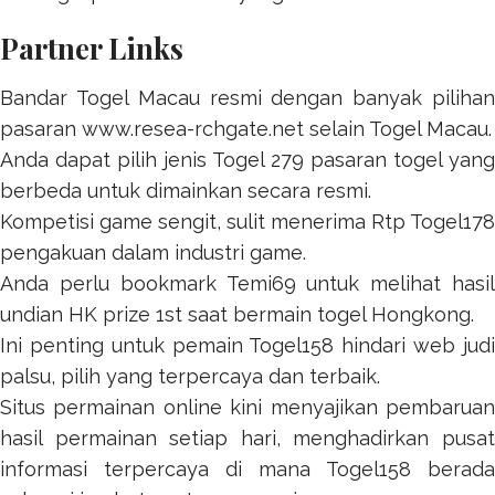
Partner Links
Bandar Togel Macau resmi dengan banyak pilihan
pasaran
www.resea-rchgate.net
selain Togel Macau.
Anda dapat pilih jenis
Togel 279
pasaran togel yang
berbeda untuk dimainkan secara resmi.
Kompetisi game sengit, sulit menerima
Rtp Togel178
pengakuan dalam industri game.
Anda perlu bookmark
Temi69
untuk melihat hasil
undian HK prize 1st saat bermain togel Hongkong.
Ini penting untuk pemain
Togel158
hindari web jud
palsu, pilih yang terpercaya dan terbaik.
Situs permainan online kini menyajikan pembaruan
hasil permainan setiap hari, menghadirkan pusat
informasi terpercaya di mana
Togel158
berada