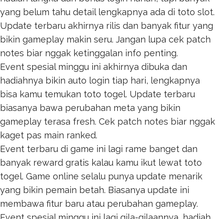
yang belum tahu detail lengkapnya ada di
toto slot
.
Update terbaru akhirnya rilis dan banyak fitur yang
bikin gameplay makin seru. Jangan lupa cek patch
notes biar nggak ketinggalan info penting.
Event spesial minggu ini akhirnya dibuka dan
hadiahnya bikin auto login tiap hari, lengkapnya
bisa kamu temukan
toto togel
. Update terbaru
biasanya bawa perubahan meta yang bikin
gameplay terasa fresh. Cek patch notes biar nggak
kaget pas main ranked.
Event terbaru di game ini lagi rame banget dan
banyak reward gratis kalau kamu ikut lewat
toto
togel
. Game online selalu punya update menarik
yang bikin pemain betah. Biasanya update ini
membawa fitur baru atau perubahan gameplay.
Event spesial minggu ini lagi gila-gilaannya, hadiah