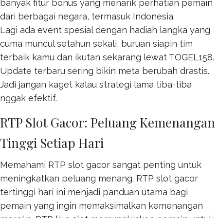
banyak fitur bonus yang menarik perhatian pemain
dari berbagai negara, termasuk Indonesia.
Lagi ada event spesial dengan hadiah langka yang
cuma muncul setahun sekali, buruan siapin tim
terbaik kamu dan ikutan sekarang lewat
TOGEL158
.
Update terbaru sering bikin meta berubah drastis.
Jadi jangan kaget kalau strategi lama tiba-tiba
nggak efektif.
RTP Slot Gacor: Peluang Kemenangan
Tinggi Setiap Hari
Memahami RTP slot gacor sangat penting untuk
meningkatkan peluang menang. RTP
slot gacor
tertinggi hari ini menjadi panduan utama bagi
pemain yang ingin memaksimalkan kemenangan