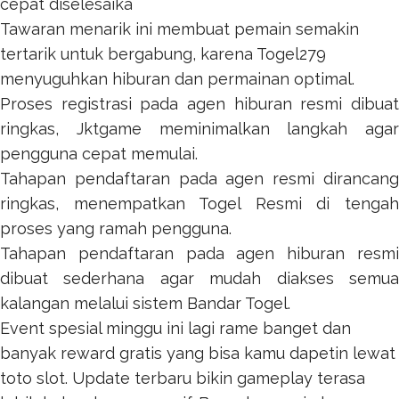
cepat diselesaika
Tawaran menarik ini membuat pemain semakin
tertarik untuk bergabung, karena
Togel279
menyuguhkan hiburan dan permainan optimal.
Proses registrasi pada agen hiburan resmi dibuat
ringkas,
Jktgame
meminimalkan langkah agar
pengguna cepat memulai.
Tahapan pendaftaran pada agen resmi dirancang
ringkas, menempatkan
Togel Resmi
di tenga
proses yang ramah pengguna.
Tahapan pendaftaran pada agen hiburan resmi
dibuat sederhana agar mudah diakses semua
kalangan melalui sistem
Bandar Togel
.
Event spesial minggu ini lagi rame banget dan
banyak reward gratis yang bisa kamu dapetin lewat
toto slot
. Update terbaru bikin gameplay terasa