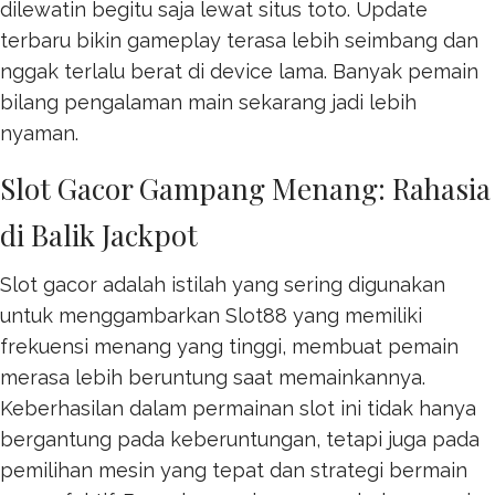
dilewatin begitu saja lewat
situs toto
. Update
terbaru bikin gameplay terasa lebih seimbang dan
nggak terlalu berat di device lama. Banyak pemain
bilang pengalaman main sekarang jadi lebih
nyaman.
Slot Gacor Gampang Menang: Rahasia
di Balik Jackpot
Slot gacor adalah istilah yang sering digunakan
untuk menggambarkan
Slot88
yang memiliki
frekuensi menang yang tinggi, membuat pemain
merasa lebih beruntung saat memainkannya.
Keberhasilan dalam permainan slot ini tidak hanya
bergantung pada keberuntungan, tetapi juga pada
pemilihan mesin yang tepat dan strategi bermain