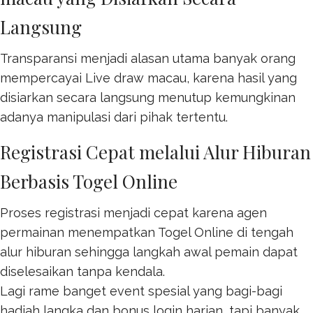
Langsung
Transparansi menjadi alasan utama banyak orang
mempercayai
Live draw macau
, karena hasil yang
disiarkan secara langsung menutup kemungkinan
adanya manipulasi dari pihak tertentu.
Registrasi Cepat melalui Alur Hiburan
Berbasis Togel Online
Proses registrasi menjadi cepat karena agen
permainan menempatkan
Togel Online
di tengah
alur hiburan sehingga langkah awal pemain dapat
diselesaikan tanpa kendala.
Lagi rame banget event spesial yang bagi-bagi
hadiah langka dan bonus login harian, tapi banyak