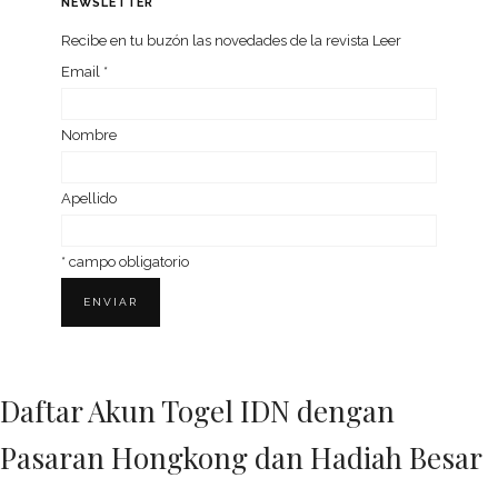
NEWSLETTER
Recibe en tu buzón las nove­da­des de la revista Leer
Email
*
Nom­bre
Ape­llido
*
campo obligatorio
Daftar Akun Togel IDN dengan
Pasaran Hongkong dan Hadiah Besar