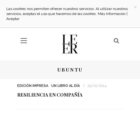
×
Las
cookies
nos permiten ofrecer nuestros servicios. Al utilizar nuestros
servicios, aceptas el uso que hacemos de las
cookies
.
Más Información
|
Aceptar
UBUNTU
EDICIÓN IMPRESA
UN LIBRO AL DÍA
29/10/2014
RESILIENCIA EN COMPAÑÍA