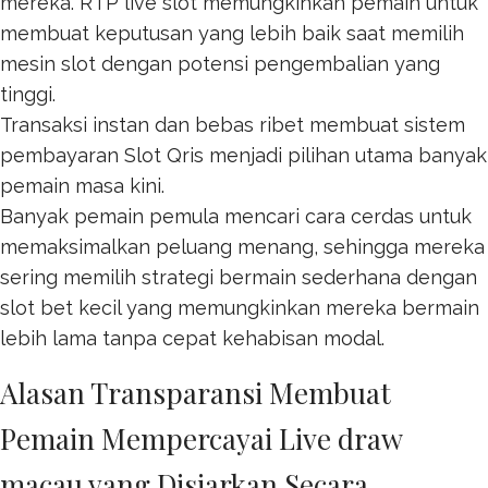
mereka. RTP live slot memungkinkan pemain untuk
membuat keputusan yang lebih baik saat memilih
mesin slot dengan potensi pengembalian yang
tinggi.
Transaksi instan dan bebas ribet membuat sistem
pembayaran
Slot Qris
menjadi pilihan utama banyak
pemain masa kini.
Banyak pemain pemula mencari cara cerdas untuk
memaksimalkan peluang menang, sehingga mereka
sering memilih strategi bermain sederhana dengan
slot bet kecil
yang memungkinkan mereka bermain
lebih lama tanpa cepat kehabisan modal.
Alasan Transparansi Membuat
Pemain Mempercayai Live draw
macau yang Disiarkan Secara