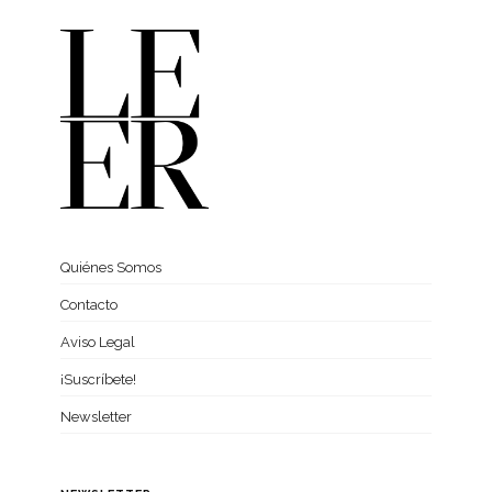
Quiénes Somos
Contacto
Aviso Legal
¡Suscríbete!
Newsletter