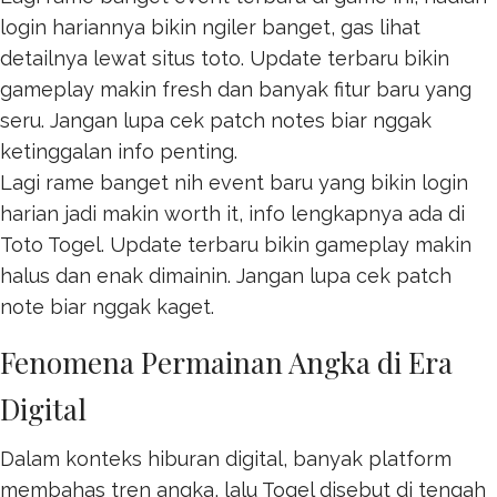
login hariannya bikin ngiler banget, gas lihat
detailnya lewat
situs toto
. Update terbaru bikin
gameplay makin fresh dan banyak fitur baru yang
seru. Jangan lupa cek patch notes biar nggak
ketinggalan info penting.
Lagi rame banget nih event baru yang bikin login
harian jadi makin worth it, info lengkapnya ada di
Toto Togel
. Update terbaru bikin gameplay makin
halus dan enak dimainin. Jangan lupa cek patch
note biar nggak kaget.
Fenomena Permainan Angka di Era
Digital
Dalam konteks hiburan digital, banyak platform
membahas tren angka, lalu
Togel
disebut di tengah