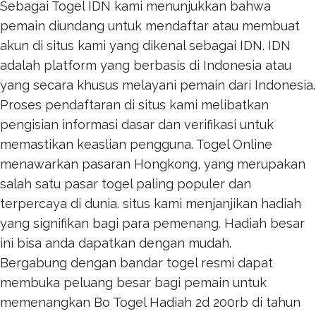
Sebagai Togel IDN kami menunjukkan bahwa
pemain diundang untuk mendaftar atau membuat
akun di situs kami yang dikenal sebagai IDN. IDN
adalah platform yang berbasis di Indonesia atau
yang secara khusus melayani pemain dari Indonesia.
Proses pendaftaran di situs kami melibatkan
pengisian informasi dasar dan verifikasi untuk
memastikan keaslian pengguna.
Togel Online
menawarkan pasaran Hongkong, yang merupakan
salah satu pasar togel paling populer dan
terpercaya di dunia. situs kami menjanjikan hadiah
yang signifikan bagi para pemenang. Hadiah besar
ini bisa anda dapatkan dengan mudah.
Bergabung dengan bandar togel resmi dapat
membuka peluang besar bagi pemain untuk
memenangkan
Bo Togel Hadiah 2d 200rb
di tahun