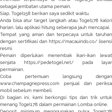
sebagai jembatan utama pemain.
Siap,
Togel158
berikan saya sedikit waktu.
Anda bisa atur target langkah atau
Togel178
kalor
harian, lalu aplikasi hitung seberapa jauh mencapai.
Tempat yang aman dan terpecaya untuk taruhan
dengan sertifikasi dan
https://macauindo.co/
lisensi
resmi.
Pemain diperlukan menembak ikan-ikan lewat
senjata
https://pedetogel.net/
pada layar
permainan.
Coba pertemuan langsung dengan
www.champagnepress.com
penjual dan periksa
mobil sebelum membeli.
Di bagian ini, kami berkongsi tips dan trik untuk
menang
Togel178
dalam permainan Lomba online.
Deposit minimum menggunakan pulsa
Togel178