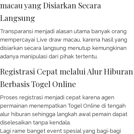
macau yang Disiarkan Secara
Langsung
Transparansi menjadi alasan utama banyak orang
mempercayai
Live draw macau
, karena hasil yang
disiarkan secara langsung menutup kemungkinan
adanya manipulasi dari pihak tertentu.
Registrasi Cepat melalui Alur Hiburan
Berbasis Togel Online
Proses registrasi menjadi cepat karena agen
permainan menempatkan
Togel Online
di tengah
alur hiburan sehingga langkah awal pemain dapat
diselesaikan tanpa kendala.
Lagi rame banget event spesial yang bagi-bagi