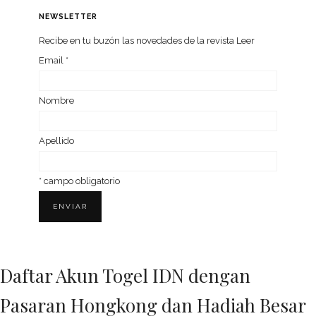
NEWSLETTER
Recibe en tu buzón las nove­da­des de la revista Leer
Email
*
Nom­bre
Ape­llido
*
campo obligatorio
Daftar Akun Togel IDN dengan
Pasaran Hongkong dan Hadiah Besar