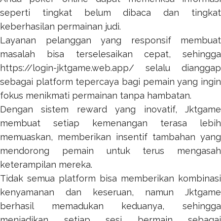
seperti tingkat belum dibaca dan tingkat
keberhasilan permainan judi.
Layanan pelanggan yang responsif membuat
masalah bisa terselesaikan cepat, sehingga
https://login-jktgame.web.app/
selalu dianggap
sebagai platform tepercaya bagi pemain yang ingin
fokus menikmati permainan tanpa hambatan.
Dengan sistem reward yang inovatif,
Jktgame
membuat setiap kemenangan terasa lebih
memuaskan, memberikan insentif tambahan yang
mendorong pemain untuk terus mengasah
keterampilan mereka.
Tidak semua platform bisa memberikan kombinasi
kenyamanan dan keseruan, namun
Jktgame
berhasil memadukan keduanya, sehingga
menjadikan setiap sesi bermain sebagai