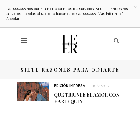
×
Las
cookies
nos permiten ofrecer nuestros servicios. Al utilizar nuestros
servicios, aceptas el uso que hacemos de las
cookies
.
Más Información
|
Aceptar
SIETE RAZONES PARA ODIARTE
EDICIÓN IMPRESA
10/2/2017
QUE TRIUNFE EL AMOR CON
HARLEQUIN