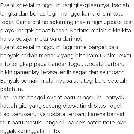
Event spesial minggu ini lagi gila-gilaannya, hadiah
langka dan bonus login nunggu kamu di sini
toto
togel
. Game online sekarang makin rajin update biar
player nggak cepat bosan. Kadang malah bikin kita
harus belajar meta baru dari nol.
Event spesial minggu ini lagi rame banget dan
banyak hadiah menarik yang bisa kamu klaim lewat
info lengkap pada
Bandar Togel
. Update terbaru
bikin gameplay terasa lebih segar dan seimbang.
Banyak pemain mulai nyoba strategi baru setelah
patch ini.
Lagi rame banget event baru minggu ini, banyak
hadiah gila yang sayang dilewatin di
Situs Togel
.
Lagi seru-serunya update terbaru karena banyak
fitur baru masuk. Jangan lupa cek patch note biar
nggak ketinggalan info.