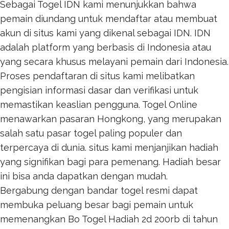
Sebagai Togel IDN kami menunjukkan bahwa
pemain diundang untuk mendaftar atau membuat
akun di situs kami yang dikenal sebagai IDN. IDN
adalah platform yang berbasis di Indonesia atau
yang secara khusus melayani pemain dari Indonesia.
Proses pendaftaran di situs kami melibatkan
pengisian informasi dasar dan verifikasi untuk
memastikan keaslian pengguna.
Togel Online
menawarkan pasaran Hongkong, yang merupakan
salah satu pasar togel paling populer dan
terpercaya di dunia. situs kami menjanjikan hadiah
yang signifikan bagi para pemenang. Hadiah besar
ini bisa anda dapatkan dengan mudah.
Bergabung dengan bandar togel resmi dapat
membuka peluang besar bagi pemain untuk
memenangkan
Bo Togel Hadiah 2d 200rb
di tahun