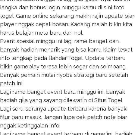
langka dan bonus login nunggu kamu di sini
toto
togel
. Game online sekarang makin rajin update biar
player nggak cepat bosan. Kadang malah bikin kita
harus belajar meta baru dari nol.
Event spesial minggu ini lagi rame banget dan
banyak hadiah menarik yang bisa kamu klaim lewat
info lengkap pada
Bandar Togel
. Update terbaru
bikin gameplay terasa lebih segar dan seimbang.
Banyak pemain mulai nyoba strategi baru setelah
patch ini.
Lagi rame banget event baru minggu ini, banyak
hadiah gila yang sayang dilewatin di
Situs Togel
.
Lagi seru-serunya update terbaru karena banyak
fitur baru masuk. Jangan lupa cek patch note biar
nggak ketinggalan info.
Lagi rame banget event terbaru di game ini, hadiah