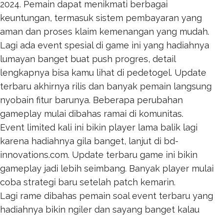
2024. Pemain dapat menikmati berbagai
keuntungan, termasuk sistem pembayaran yang
aman dan proses klaim kemenangan yang mudah.
Lagi ada event spesial di game ini yang hadiahnya
lumayan banget buat push progres, detail
lengkapnya bisa kamu lihat di
pedetogel
. Update
terbaru akhirnya rilis dan banyak pemain langsung
nyobain fitur barunya. Beberapa perubahan
gameplay mulai dibahas ramai di komunitas.
Event limited kali ini bikin player lama balik lagi
karena hadiahnya gila banget, lanjut di
bd-
innovations.com
. Update terbaru game ini bikin
gameplay jadi lebih seimbang. Banyak player mulai
coba strategi baru setelah patch kemarin.
Lagi rame dibahas pemain soal event terbaru yang
hadiahnya bikin ngiler dan sayang banget kalau