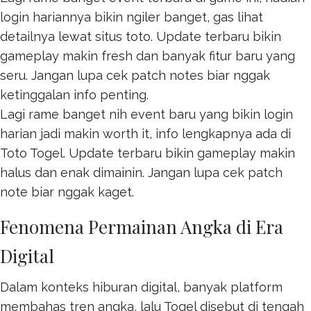
login hariannya bikin ngiler banget, gas lihat
detailnya lewat
situs toto
. Update terbaru bikin
gameplay makin fresh dan banyak fitur baru yang
seru. Jangan lupa cek patch notes biar nggak
ketinggalan info penting.
Lagi rame banget nih event baru yang bikin login
harian jadi makin worth it, info lengkapnya ada di
Toto Togel
. Update terbaru bikin gameplay makin
halus dan enak dimainin. Jangan lupa cek patch
note biar nggak kaget.
Fenomena Permainan Angka di Era
Digital
Dalam konteks hiburan digital, banyak platform
membahas tren angka, lalu
Togel
disebut di tengah