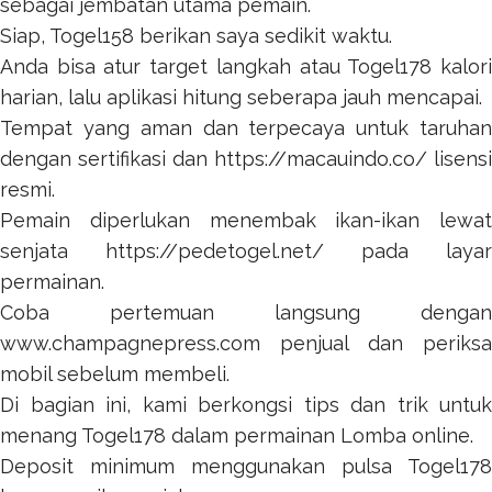
sebagai jembatan utama pemain.
Siap,
Togel158
berikan saya sedikit waktu.
Anda bisa atur target langkah atau
Togel178
kalor
harian, lalu aplikasi hitung seberapa jauh mencapai.
Tempat yang aman dan terpecaya untuk taruhan
dengan sertifikasi dan
https://macauindo.co/
lisensi
resmi.
Pemain diperlukan menembak ikan-ikan lewat
senjata
https://pedetogel.net/
pada layar
permainan.
Coba pertemuan langsung dengan
www.champagnepress.com
penjual dan periksa
mobil sebelum membeli.
Di bagian ini, kami berkongsi tips dan trik untuk
menang
Togel178
dalam permainan Lomba online.
Deposit minimum menggunakan pulsa
Togel178