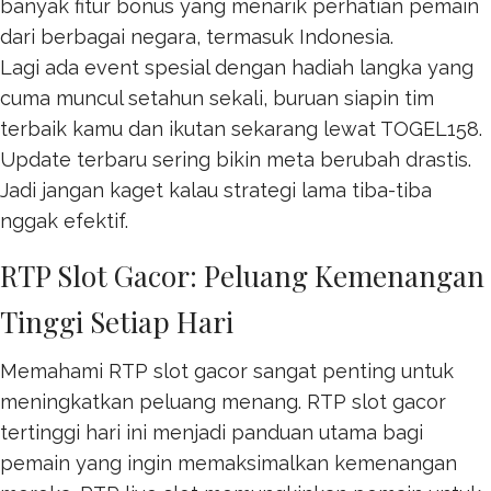
banyak fitur bonus yang menarik perhatian pemain
dari berbagai negara, termasuk Indonesia.
Lagi ada event spesial dengan hadiah langka yang
cuma muncul setahun sekali, buruan siapin tim
terbaik kamu dan ikutan sekarang lewat
TOGEL158
.
Update terbaru sering bikin meta berubah drastis.
Jadi jangan kaget kalau strategi lama tiba-tiba
nggak efektif.
RTP Slot Gacor: Peluang Kemenangan
Tinggi Setiap Hari
Memahami RTP slot gacor sangat penting untuk
meningkatkan peluang menang. RTP
slot gacor
tertinggi hari ini menjadi panduan utama bagi
pemain yang ingin memaksimalkan kemenangan