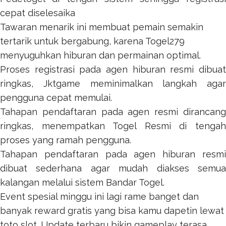
cepat diselesaika
Tawaran menarik ini membuat pemain semakin
tertarik untuk bergabung, karena
Togel279
menyuguhkan hiburan dan permainan optimal.
Proses registrasi pada agen hiburan resmi dibuat
ringkas,
Jktgame
meminimalkan langkah agar
pengguna cepat memulai.
Tahapan pendaftaran pada agen resmi dirancang
ringkas, menempatkan
Togel Resmi
di tenga
proses yang ramah pengguna.
Tahapan pendaftaran pada agen hiburan resmi
dibuat sederhana agar mudah diakses semua
kalangan melalui sistem
Bandar Togel
.
Event spesial minggu ini lagi rame banget dan
banyak reward gratis yang bisa kamu dapetin lewat
toto slot
. Update terbaru bikin gameplay terasa