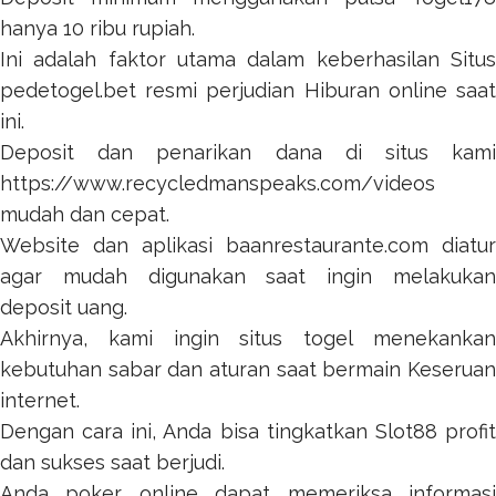
hanya 10 ribu rupiah.
Ini adalah faktor utama dalam keberhasilan Situs
pedetogel.bet
resmi perjudian Hiburan online saat
ini.
Deposit dan penarikan dana di situs kami
https://www.recycledmanspeaks.com/videos
mudah dan cepat.
Website dan aplikasi
baanrestaurante.com
diatur
agar mudah digunakan saat ingin melakukan
deposit uang.
Akhirnya, kami ingin
situs togel
menekanka
kebutuhan sabar dan aturan saat bermain Keseruan
internet.
Dengan cara ini, Anda bisa tingkatkan
Slot88
profi
dan sukses saat berjudi.
Anda
poker online
dapat memeriksa informas