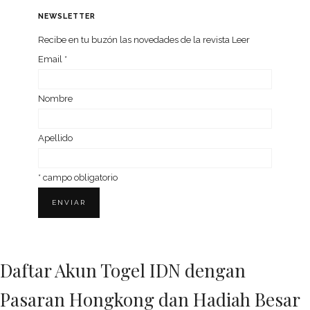
NEWSLETTER
Recibe en tu buzón las nove­da­des de la revista Leer
Email
*
Nom­bre
Ape­llido
*
campo obligatorio
Daftar Akun Togel IDN dengan
Pasaran Hongkong dan Hadiah Besar