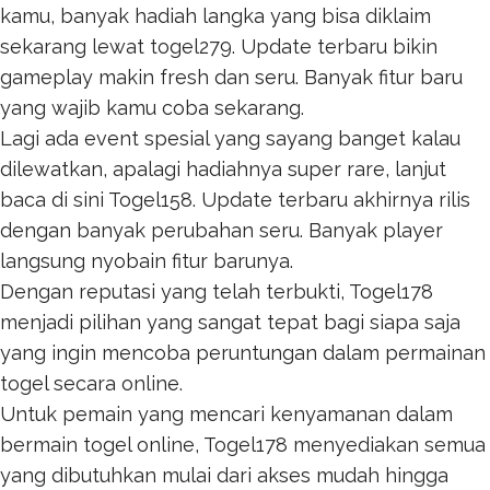
kamu, banyak hadiah langka yang bisa diklaim
sekarang lewat
togel279
. Update terbaru bikin
gameplay makin fresh dan seru. Banyak fitur baru
yang wajib kamu coba sekarang.
Lagi ada event spesial yang sayang banget kalau
dilewatkan, apalagi hadiahnya super rare, lanjut
baca di sini
Togel158
. Update terbaru akhirnya rilis
dengan banyak perubahan seru. Banyak player
langsung nyobain fitur barunya.
Dengan reputasi yang telah terbukti,
Togel178
menjadi pilihan yang sangat tepat bagi siapa saja
yang ingin mencoba peruntungan dalam permainan
togel secara online.
Untuk pemain yang mencari kenyamanan dalam
bermain togel online,
Togel178
menyediakan semua
yang dibutuhkan mulai dari akses mudah hingga