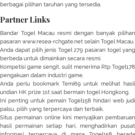
berbagai pilihan taruhan yang tersedia.
Partner Links
Bandar Togel Macau resmi dengan banyak pilihan
pasaran
www.resea-rchgate.net
selain Togel Macau.
Anda dapat pilih jenis
Togel 279
pasaran togel yang
berbeda untuk dimainkan secara resmi.
Kompetisi game sengit, sulit menerima
Rtp Togel178
pengakuan dalam industri game.
Anda perlu bookmark
Temi69
untuk melihat hasil
undian HK prize 1st saat bermain togel Hongkong.
Ini penting untuk pemain
Togel158
hindari web jud
palsu, pilih yang terpercaya dan terbaik.
Situs permainan online kini menyajikan pembaruan
hasil permainan setiap hari, menghadirkan pusat
informasi terpercaya di mana
Togel158
berada