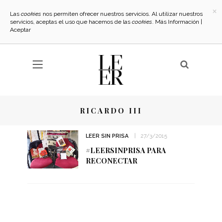
×
Las
cookies
nos permiten ofrecer nuestros servicios. Al utilizar nuestros
servicios, aceptas el uso que hacemos de las
cookies
.
Más Información
|
Aceptar
RICARDO III
LEER SIN PRISA
27/3/2015
#LEERSINPRISA PARA
RECONECTAR