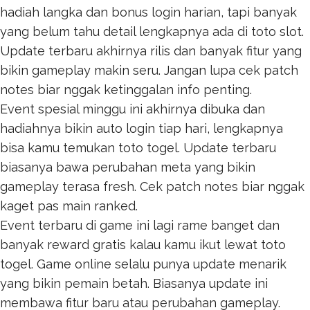
hadiah langka dan bonus login harian, tapi banyak
yang belum tahu detail lengkapnya ada di
toto slot
.
Update terbaru akhirnya rilis dan banyak fitur yang
bikin gameplay makin seru. Jangan lupa cek patch
notes biar nggak ketinggalan info penting.
Event spesial minggu ini akhirnya dibuka dan
hadiahnya bikin auto login tiap hari, lengkapnya
bisa kamu temukan
toto togel
. Update terbaru
biasanya bawa perubahan meta yang bikin
gameplay terasa fresh. Cek patch notes biar nggak
kaget pas main ranked.
Event terbaru di game ini lagi rame banget dan
banyak reward gratis kalau kamu ikut lewat
toto
togel
. Game online selalu punya update menarik
yang bikin pemain betah. Biasanya update ini
membawa fitur baru atau perubahan gameplay.