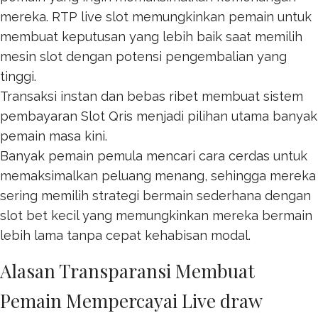
mereka. RTP live slot memungkinkan pemain untuk
membuat keputusan yang lebih baik saat memilih
mesin slot dengan potensi pengembalian yang
tinggi.
Transaksi instan dan bebas ribet membuat sistem
pembayaran
Slot Qris
menjadi pilihan utama banyak
pemain masa kini.
Banyak pemain pemula mencari cara cerdas untuk
memaksimalkan peluang menang, sehingga mereka
sering memilih strategi bermain sederhana dengan
slot bet kecil
yang memungkinkan mereka bermain
lebih lama tanpa cepat kehabisan modal.
Alasan Transparansi Membuat
Pemain Mempercayai Live draw