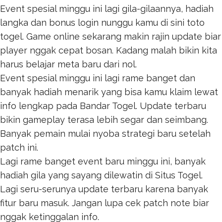
Event spesial minggu ini lagi gila-gilaannya, hadiah
langka dan bonus login nunggu kamu di sini
toto
togel
. Game online sekarang makin rajin update biar
player nggak cepat bosan. Kadang malah bikin kita
harus belajar meta baru dari nol.
Event spesial minggu ini lagi rame banget dan
banyak hadiah menarik yang bisa kamu klaim lewat
info lengkap pada
Bandar Togel
. Update terbaru
bikin gameplay terasa lebih segar dan seimbang.
Banyak pemain mulai nyoba strategi baru setelah
patch ini.
Lagi rame banget event baru minggu ini, banyak
hadiah gila yang sayang dilewatin di
Situs Togel
.
Lagi seru-serunya update terbaru karena banyak
fitur baru masuk. Jangan lupa cek patch note biar
nggak ketinggalan info.