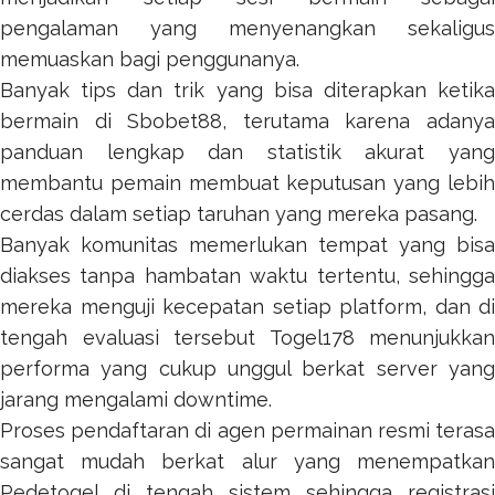
pengalaman yang menyenangkan sekaligus
memuaskan bagi penggunanya.
Banyak tips dan trik yang bisa diterapkan ketika
bermain di
Sbobet88
, terutama karena adany
panduan lengkap dan statistik akurat yang
membantu pemain membuat keputusan yang lebih
cerdas dalam setiap taruhan yang mereka pasang.
Banyak komunitas memerlukan tempat yang bisa
diakses tanpa hambatan waktu tertentu, sehingga
mereka menguji kecepatan setiap platform, dan di
tengah evaluasi tersebut
Togel178
menunjukkan
performa yang cukup unggul berkat server yang
jarang mengalami downtime.
Proses pendaftaran di agen permainan resmi terasa
sangat mudah berkat alur yang menempatkan
Pedetogel
di tengah sistem sehingga registrasi