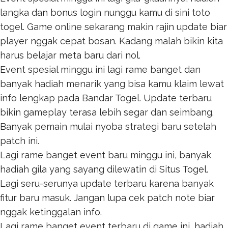
langka dan bonus login nunggu kamu di sini
toto
togel
. Game online sekarang makin rajin update biar
player nggak cepat bosan. Kadang malah bikin kita
harus belajar meta baru dari nol.
Event spesial minggu ini lagi rame banget dan
banyak hadiah menarik yang bisa kamu klaim lewat
info lengkap pada
Bandar Togel
. Update terbaru
bikin gameplay terasa lebih segar dan seimbang.
Banyak pemain mulai nyoba strategi baru setelah
patch ini.
Lagi rame banget event baru minggu ini, banyak
hadiah gila yang sayang dilewatin di
Situs Togel
.
Lagi seru-serunya update terbaru karena banyak
fitur baru masuk. Jangan lupa cek patch note biar
nggak ketinggalan info.
Lagi rame banget event terbaru di game ini, hadiah