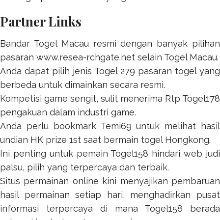
Partner Links
Bandar Togel Macau resmi dengan banyak pilihan
pasaran
www.resea-rchgate.net
selain Togel Macau.
Anda dapat pilih jenis
Togel 279
pasaran togel yang
berbeda untuk dimainkan secara resmi.
Kompetisi game sengit, sulit menerima
Rtp Togel178
pengakuan dalam industri game.
Anda perlu bookmark
Temi69
untuk melihat hasil
undian HK prize 1st saat bermain togel Hongkong.
Ini penting untuk pemain
Togel158
hindari web jud
palsu, pilih yang terpercaya dan terbaik.
Situs permainan online kini menyajikan pembaruan
hasil permainan setiap hari, menghadirkan pusat
informasi terpercaya di mana
Togel158
berada