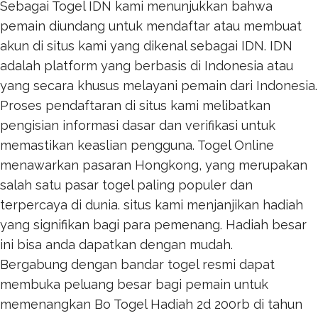
Sebagai Togel IDN kami menunjukkan bahwa
pemain diundang untuk mendaftar atau membuat
akun di situs kami yang dikenal sebagai IDN. IDN
adalah platform yang berbasis di Indonesia atau
yang secara khusus melayani pemain dari Indonesia.
Proses pendaftaran di situs kami melibatkan
pengisian informasi dasar dan verifikasi untuk
memastikan keaslian pengguna.
Togel Online
menawarkan pasaran Hongkong, yang merupakan
salah satu pasar togel paling populer dan
terpercaya di dunia. situs kami menjanjikan hadiah
yang signifikan bagi para pemenang. Hadiah besar
ini bisa anda dapatkan dengan mudah.
Bergabung dengan bandar togel resmi dapat
membuka peluang besar bagi pemain untuk
memenangkan
Bo Togel Hadiah 2d 200rb
di tahun