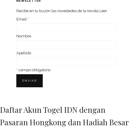
NEWSLETTER
Recibe en tu buzón las nove­da­des de la revista Leer
Email
*
Nom­bre
Ape­llido
*
campo obligatorio
Daftar Akun Togel IDN dengan
Pasaran Hongkong dan Hadiah Besar