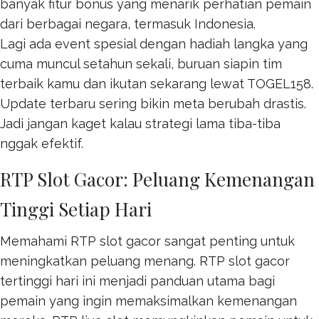
banyak fitur bonus yang menarik perhatian pemain
dari berbagai negara, termasuk Indonesia.
Lagi ada event spesial dengan hadiah langka yang
cuma muncul setahun sekali, buruan siapin tim
terbaik kamu dan ikutan sekarang lewat
TOGEL158
.
Update terbaru sering bikin meta berubah drastis.
Jadi jangan kaget kalau strategi lama tiba-tiba
nggak efektif.
RTP Slot Gacor: Peluang Kemenangan
Tinggi Setiap Hari
Memahami RTP slot gacor sangat penting untuk
meningkatkan peluang menang. RTP
slot gacor
tertinggi hari ini menjadi panduan utama bagi
pemain yang ingin memaksimalkan kemenangan