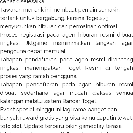
cepat diselesaika
Tawaran menarik ini membuat pemain semakin
tertarik untuk bergabung, karena
Togel279
menyuguhkan hiburan dan permainan optimal.
Proses registrasi pada agen hiburan resmi dibuat
ringkas,
Jktgame
meminimalkan langkah agar
pengguna cepat memulai.
Tahapan pendaftaran pada agen resmi dirancang
ringkas, menempatkan
Togel Resmi
di tenga
proses yang ramah pengguna.
Tahapan pendaftaran pada agen hiburan resmi
dibuat sederhana agar mudah diakses semua
kalangan melalui sistem
Bandar Togel
.
Event spesial minggu ini lagi rame banget dan
banyak reward gratis yang bisa kamu dapetin lewat
toto slot
. Update terbaru bikin gameplay terasa