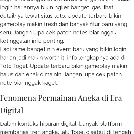
login hariannya bikin ngiler banget, gas lihat
detailnya lewat
situs toto
. Update terbaru bikin
gameplay makin fresh dan banyak fitur baru yang
seru. Jangan lupa cek patch notes biar nggak
ketinggalan info penting.
Lagi rame banget nih event baru yang bikin login
harian jadi makin worth it, info lengkapnya ada di
Toto Togel
. Update terbaru bikin gameplay makin
halus dan enak dimainin. Jangan lupa cek patch
note biar nggak kaget.
Fenomena Permainan Angka di Era
Digital
Dalam konteks hiburan digital, banyak platform
membahas tren angka, lalu
Togel
disebut di tengah