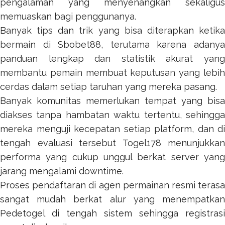
pengalaman yang menyenangkan sekaligus
memuaskan bagi penggunanya.
Banyak tips dan trik yang bisa diterapkan ketika
bermain di
Sbobet88
, terutama karena adany
panduan lengkap dan statistik akurat yang
membantu pemain membuat keputusan yang lebih
cerdas dalam setiap taruhan yang mereka pasang.
Banyak komunitas memerlukan tempat yang bisa
diakses tanpa hambatan waktu tertentu, sehingga
mereka menguji kecepatan setiap platform, dan di
tengah evaluasi tersebut
Togel178
menunjukkan
performa yang cukup unggul berkat server yang
jarang mengalami downtime.
Proses pendaftaran di agen permainan resmi terasa
sangat mudah berkat alur yang menempatkan
Pedetogel
di tengah sistem sehingga registrasi