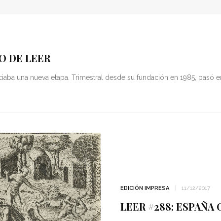
O DE LEER
iciaba una nueva etapa. Trimestral desde su fundación en 1985, pasó 
EDICIÓN IMPRESA
11/12/2017
LEER #288: ESPAÑA