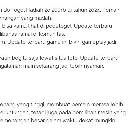
an
Bo Togel Hadiah 2d 200rb
di tahun 2024. Pemain
enangan yang mudah.
 bisa kamu lihat di
pedetogel
. Update terbaru
ibahas ramai di komunitas.
om
. Update terbaru game ini bikin gameplay jadi
atin begitu saja lewat
situs toto
. Update terbaru
ngalaman main sekarang jadi lebih nyaman.
menang yang tinggi, membuat pemain merasa lebih
eruntungan, tetapi juga pada pemilihan mesin yang
n kemenangan besar dalam waktu dekat mungkin