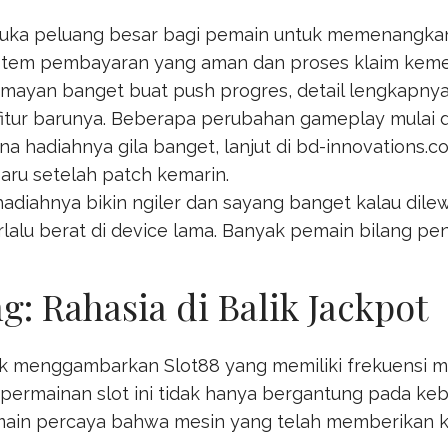
buka peluang besar bagi pemain untuk memenangk
istem pembayaran yang aman dan proses klaim kem
lumayan banget buat push progres, detail lengkapnya
fitur barunya. Beberapa perubahan gameplay mulai d
rena hadiahnya gila banget, lanjut di
bd-innovations.c
baru setelah patch kemarin.
adiahnya bikin ngiler dan sayang banget kalau dilew
lalu berat di device lama. Banyak pemain bilang pe
 Rahasia di Balik Jackpot
ntuk menggambarkan
Slot88
yang memiliki frekuensi 
ermainan slot ini tidak hanya bergantung pada keb
 pemain percaya bahwa mesin yang telah memberika