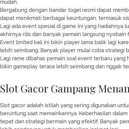
mudah.
Bergabung dengan bandar togel resmi dapat mem
dapat menikmati berbagai keuntungan, termasuk s
Lagi ada event spesial di game ini yang hadiahnya 
akhirnya rilis dan banyak pemain langsung nyobain 
Event limited kali ini bikin player lama balik lagi ka
lebih seimbang. Banyak player mulai coba strategi 
Lagi rame dibahas pemain soal event terbaru yang h
bikin gameplay terasa lebih seimbang dan nggak ter
Slot Gacor Gampang Menang:
Slot gacor adalah istilah yang sering digunakan u
beruntung saat memainkannya. Keberhasilan dalam p
tepat dan strategi bermain yang efektif. Banyak