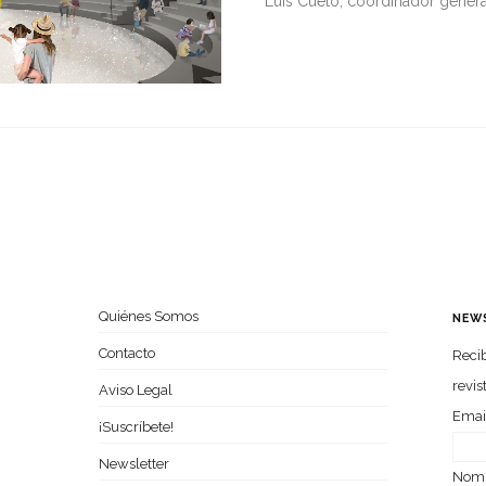
Luis Cueto, coordinador general
Quiénes Somos
NEW
Contacto
Recib
revis
Aviso Legal
Emai
¡Suscríbete!
Newsletter
Nom­