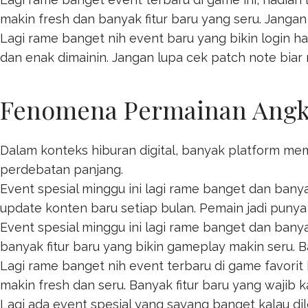
makin fresh dan banyak fitur baru yang seru. Jangan
Lagi rame banget nih event baru yang bikin login har
dan enak dimainin. Jangan lupa cek patch note biar
Fenomena Permainan Angka 
Dalam konteks hiburan digital, banyak platform me
perdebatan panjang.
Event spesial minggu ini lagi rame banget dan bany
update konten baru setiap bulan. Pemain jadi punya 
Event spesial minggu ini lagi rame banget dan ban
banyak fitur baru yang bikin gameplay makin seru. B
Lagi rame banget nih event terbaru di game favorit
makin fresh dan seru. Banyak fitur baru yang wajib
Lagi ada event spesial yang sayang banget kalau dile