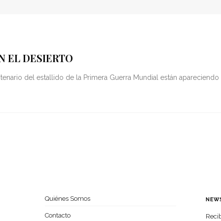
 EL DESIERTO
tenario del estallido de la Primera Guerra Mundial están apareciend
Quiénes Somos
NEW
Contacto
Recib