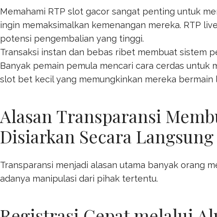
Memahami RTP slot gacor sangat penting untuk m
ingin memaksimalkan kemenangan mereka. RTP live
potensi pengembalian yang tinggi.
Transaksi instan dan bebas ribet membuat sistem
Banyak pemain pemula mencari cara cerdas untuk 
slot bet kecil
yang memungkinkan mereka bermain le
Alasan Transparansi Memb
Disiarkan Secara Langsung
Transparansi menjadi alasan utama banyak orang 
adanya manipulasi dari pihak tertentu.
Registrasi Cepat melalui A