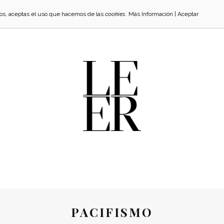
cios, aceptas el uso que hacemos de las
cookies
.
Más Información
|
Aceptar
PACIFISMO