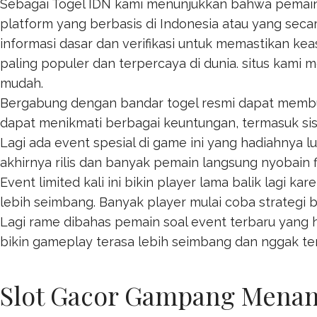
Sebagai Togel IDN kami menunjukkan bahwa pemain 
platform yang berbasis di Indonesia atau yang seca
informasi dasar dan verifikasi untuk memastikan ke
paling populer dan terpercaya di dunia. situs kami 
mudah.
Bergabung dengan bandar togel resmi dapat mem
dapat menikmati berbagai keuntungan, termasuk s
Lagi ada event spesial di game ini yang hadiahnya 
akhirnya rilis dan banyak pemain langsung nyobain 
Event limited kali ini bikin player lama balik lagi ka
lebih seimbang. Banyak player mulai coba strategi 
Lagi rame dibahas pemain soal event terbaru yang h
bikin gameplay terasa lebih seimbang dan nggak ter
Slot Gacor Gampang Menang: