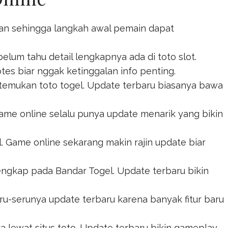
ran sehingga langkah awal pemain dapat
belum tahu detail lengkapnya ada di
toto slot
.
tes biar nggak ketinggalan info penting.
u temukan
toto togel
. Update terbaru biasanya bawa
Game online selalu punya update menarik yang bikin
l
. Game online sekarang makin rajin update biar
 lengkap pada
Bandar Togel
. Update terbaru bikin
eru-serunya update terbaru karena banyak fitur baru
nya lewat
situs toto
. Update terbaru bikin gameplay