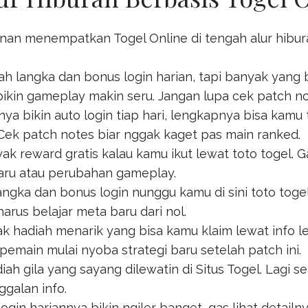
mainan menempatkan
Togel Online
di tengah alur hibu
ah langka dan bonus login harian, tapi banyak yang 
 bikin gameplay makin seru. Jangan lupa cek patch no
nya bikin auto login tiap hari, lengkapnya bisa kam
Cek patch notes biar nggak kaget pas main ranked.
yak reward gratis kalau kamu ikut lewat
toto togel
. 
aru atau perubahan gameplay.
 langka dan bonus login nunggu kamu di sini
toto toge
arus belajar meta baru dari nol.
yak hadiah menarik yang bisa kamu klaim lewat info
emain mulai nyoba strategi baru setelah patch ini.
iah gila yang sayang dilewatin di
Situs Togel
. Lagi s
ggalan info.
ogin hariannya bikin ngiler banget, gas lihat detail