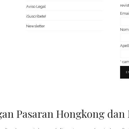
revis
Aviso Legal
Emai
¡Suscríbete!
Newsletter
Nom­
Ape­l
*
camp
gan Pasaran Hongkong dan 