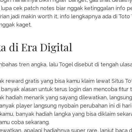
 lupa cek patch notes biar nggak ketinggalan info pe
ian jadi makin worth it, info lengkapnya ada di
Toto 
 nggak kaget.
di Era Digital
mbahas tren angka, lalu
Togel
disebut di tengah ula
ak reward gratis yang bisa kamu klaim lewat
Situs To
banyak alasan untuk terus login dan mencoba fitur t
yak hadiah menarik yang sayang dilewatkan, langsun
anyak player langsung nyobain perubahan ini di hari
 kamu, banyak hadiah langka yang bisa diklaim seka
 kamu coba sekarang.
watkan, apalagi hadiahnya super rare, lanjut baca di