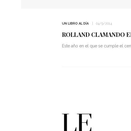
UN LIBRO AL DÍA
04/9/2014
ROLLAND CLAMANDO EN
Este año en el que se cumple el cen