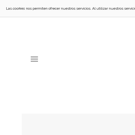
Las
cookies
nos permiten ofrecer nuestros servicios. Al utilizar nuestros servi