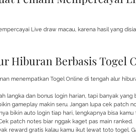
mempercayai
Live draw macau
, karena hasil yang di
lur Hiburan Berbasis Togel 
mainan menempatkan
Togel Online
di tengah alur hibu
ah langka dan bonus login harian, tapi banyak yang 
 bikin gameplay makin seru. Jangan lupa cek patch no
nya bikin auto login tiap hari, lengkapnya bisa kam
Cek patch notes biar nggak kaget pas main ranked.
yak reward gratis kalau kamu ikut lewat
toto togel
. 