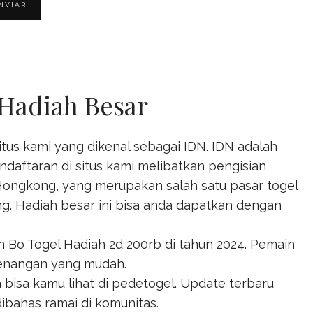
Hadiah Besar
us kami yang dikenal sebagai IDN. IDN adalah
ndaftaran di situs kami melibatkan pengisian
ngkong, yang merupakan salah satu pasar togel
ng. Hadiah besar ini bisa anda dapatkan dengan
an
Bo Togel Hadiah 2d 200rb
di tahun 2024. Pemain
enangan yang mudah.
 bisa kamu lihat di
pedetogel
. Update terbaru
ibahas ramai di komunitas.