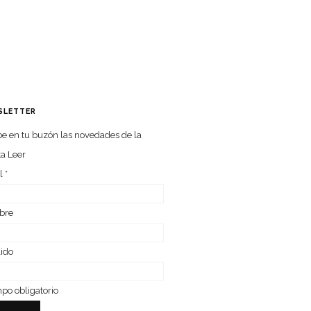
SLETTER
e en tu buzón las nove­da­des de la
ta Leer
l
*
bre
lido
o obligatorio