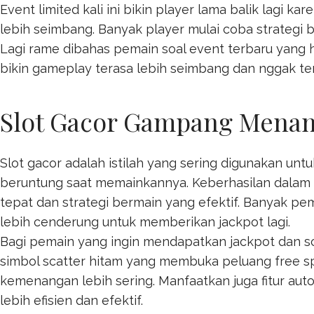
Event limited kali ini bikin player lama balik lagi ka
lebih seimbang. Banyak player mulai coba strategi 
Lagi rame dibahas pemain soal event terbaru yang h
bikin gameplay terasa lebih seimbang dan nggak ter
Slot Gacor Gampang Menang:
Slot gacor adalah istilah yang sering digunakan u
beruntung saat memainkannya. Keberhasilan dalam p
tepat dan strategi bermain yang efektif. Banyak
lebih cenderung untuk memberikan jackpot lagi.
Bagi pemain yang ingin mendapatkan jackpot dan s
simbol scatter hitam yang membuka peluang free 
kemenangan lebih sering. Manfaatkan juga fitur au
lebih efisien dan efektif.