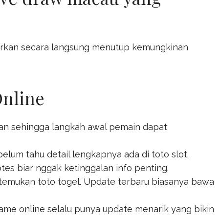
siarkan secara langsung menutup kemungkinan
Online
ran sehingga langkah awal pemain dapat
belum tahu detail lengkapnya ada di
toto slot
.
tes biar nggak ketinggalan info penting.
u temukan
toto togel
. Update terbaru biasanya bawa
Game online selalu punya update menarik yang bikin