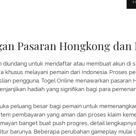
gan Pasaran Hongkong dan 
diundang untuk mendaftar atau membuat akun di sit
ra khusus melayani pemain dari Indonesia. Proses pe
aslian pengguna.
Togel Online
menawarkan pasaran Ho
menjanjikan hadiah yang signifikan bagi para pemena
buka peluang besar bagi pemain untuk memenangk
istem pembayaran yang aman dan proses klaim kem
lumayan banget buat push progres, detail lengkapnya
fitur barunya. Beberapa perubahan gameplay mulai d