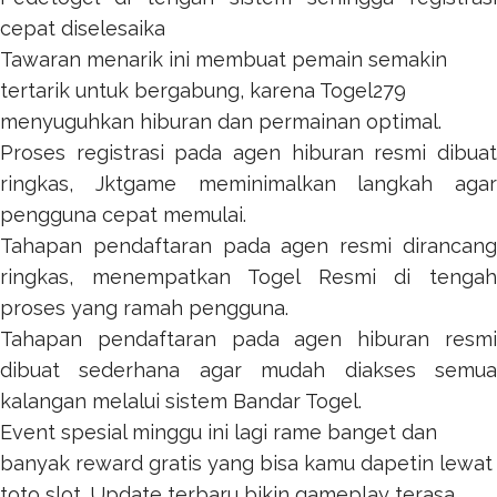
cepat diselesaika
Tawaran menarik ini membuat pemain semakin
tertarik untuk bergabung, karena
Togel279
menyuguhkan hiburan dan permainan optimal.
Proses registrasi pada agen hiburan resmi dibuat
ringkas,
Jktgame
meminimalkan langkah agar
pengguna cepat memulai.
Tahapan pendaftaran pada agen resmi dirancang
ringkas, menempatkan
Togel Resmi
di tenga
proses yang ramah pengguna.
Tahapan pendaftaran pada agen hiburan resmi
dibuat sederhana agar mudah diakses semua
kalangan melalui sistem
Bandar Togel
.
Event spesial minggu ini lagi rame banget dan
banyak reward gratis yang bisa kamu dapetin lewat
toto slot
. Update terbaru bikin gameplay terasa