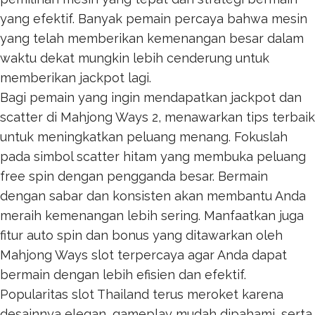
yang efektif. Banyak pemain percaya bahwa mesin
yang telah memberikan kemenangan besar dalam
waktu dekat mungkin lebih cenderung untuk
memberikan jackpot lagi.
Bagi pemain yang ingin mendapatkan jackpot dan
scatter di Mahjong Ways 2, menawarkan tips terbaik
untuk meningkatkan peluang menang. Fokuslah
pada simbol scatter hitam yang membuka peluang
free spin dengan pengganda besar. Bermain
dengan sabar dan konsisten akan membantu Anda
meraih kemenangan lebih sering. Manfaatkan juga
fitur auto spin dan bonus yang ditawarkan oleh
Mahjong Ways
slot terpercaya agar Anda dapat
bermain dengan lebih efisien dan efektif.
Popularitas
slot Thailand
terus meroket karena
desainnya elegan, gameplay mudah dipahami, serta