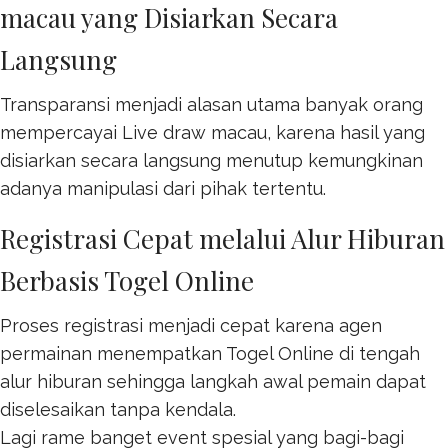
macau yang Disiarkan Secara
Langsung
Transparansi menjadi alasan utama banyak orang
mempercayai
Live draw macau
, karena hasil yang
disiarkan secara langsung menutup kemungkinan
adanya manipulasi dari pihak tertentu.
Registrasi Cepat melalui Alur Hiburan
Berbasis Togel Online
Proses registrasi menjadi cepat karena agen
permainan menempatkan
Togel Online
di tengah
alur hiburan sehingga langkah awal pemain dapat
diselesaikan tanpa kendala.
Lagi rame banget event spesial yang bagi-bagi