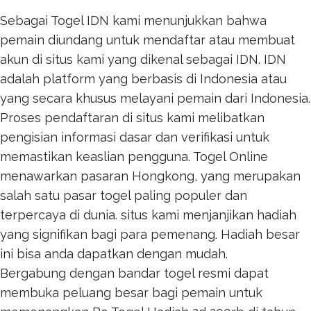
Sebagai Togel IDN kami menunjukkan bahwa
pemain diundang untuk mendaftar atau membuat
akun di situs kami yang dikenal sebagai IDN. IDN
adalah platform yang berbasis di Indonesia atau
yang secara khusus melayani pemain dari Indonesia.
Proses pendaftaran di situs kami melibatkan
pengisian informasi dasar dan verifikasi untuk
memastikan keaslian pengguna.
Togel Online
menawarkan pasaran Hongkong, yang merupakan
salah satu pasar togel paling populer dan
terpercaya di dunia. situs kami menjanjikan hadiah
yang signifikan bagi para pemenang. Hadiah besar
ini bisa anda dapatkan dengan mudah.
Bergabung dengan bandar togel resmi dapat
membuka peluang besar bagi pemain untuk