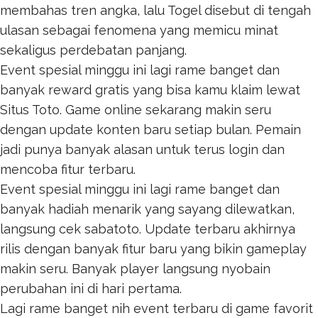
membahas tren angka, lalu
Togel
disebut di tengah
ulasan sebagai fenomena yang memicu minat
sekaligus perdebatan panjang.
Event spesial minggu ini lagi rame banget dan
banyak reward gratis yang bisa kamu klaim lewat
Situs Toto
. Game online sekarang makin seru
dengan update konten baru setiap bulan. Pemain
jadi punya banyak alasan untuk terus login dan
mencoba fitur terbaru.
Event spesial minggu ini lagi rame banget dan
banyak hadiah menarik yang sayang dilewatkan,
langsung cek
sabatoto
. Update terbaru akhirnya
rilis dengan banyak fitur baru yang bikin gameplay
makin seru. Banyak player langsung nyobain
perubahan ini di hari pertama.
Lagi rame banget nih event terbaru di game favorit