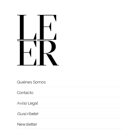
Quiénes Somos
Contacto
Aviso Legal
¡Suscríbete!
Newsletter