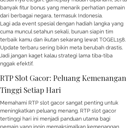
banyak fitur bonus yang menarik perhatian pemain
dari berbagai negara, termasuk Indonesia.
Lagi ada event spesial dengan hadiah langka yang
cuma muncul setahun sekali, buruan siapin tim
terbaik kamu dan ikutan sekarang lewat
TOGEL158
.
Update terbaru sering bikin meta berubah drastis.
Jadi jangan kaget kalau strategi lama tiba-tiba
nggak efektif.
RTP Slot Gacor: Peluang Kemenangan
Tinggi Setiap Hari
Memahami RTP slot gacor sangat penting untuk
meningkatkan peluang menang. RTP
slot gacor
tertinggi hari ini menjadi panduan utama bagi
pemain yang ingin memaksimalkan kemenangan