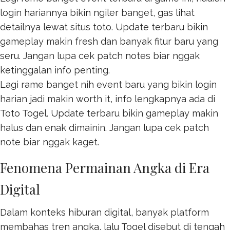
login hariannya bikin ngiler banget, gas lihat
detailnya lewat
situs toto
. Update terbaru bikin
gameplay makin fresh dan banyak fitur baru yang
seru. Jangan lupa cek patch notes biar nggak
ketinggalan info penting.
Lagi rame banget nih event baru yang bikin login
harian jadi makin worth it, info lengkapnya ada di
Toto Togel
. Update terbaru bikin gameplay makin
halus dan enak dimainin. Jangan lupa cek patch
note biar nggak kaget.
Fenomena Permainan Angka di Era
Digital
Dalam konteks hiburan digital, banyak platform
membahas tren angka, lalu
Togel
disebut di tengah