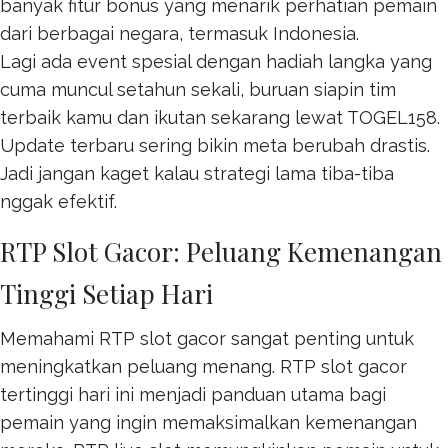
banyak fitur bonus yang menarik perhatian pemain
dari berbagai negara, termasuk Indonesia.
Lagi ada event spesial dengan hadiah langka yang
cuma muncul setahun sekali, buruan siapin tim
terbaik kamu dan ikutan sekarang lewat
TOGEL158
.
Update terbaru sering bikin meta berubah drastis.
Jadi jangan kaget kalau strategi lama tiba-tiba
nggak efektif.
RTP Slot Gacor: Peluang Kemenangan
Tinggi Setiap Hari
Memahami RTP slot gacor sangat penting untuk
meningkatkan peluang menang. RTP
slot gacor
tertinggi hari ini menjadi panduan utama bagi
pemain yang ingin memaksimalkan kemenangan