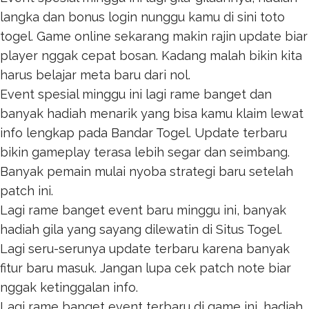
langka dan bonus login nunggu kamu di sini
toto
togel
. Game online sekarang makin rajin update biar
player nggak cepat bosan. Kadang malah bikin kita
harus belajar meta baru dari nol.
Event spesial minggu ini lagi rame banget dan
banyak hadiah menarik yang bisa kamu klaim lewat
info lengkap pada
Bandar Togel
. Update terbaru
bikin gameplay terasa lebih segar dan seimbang.
Banyak pemain mulai nyoba strategi baru setelah
patch ini.
Lagi rame banget event baru minggu ini, banyak
hadiah gila yang sayang dilewatin di
Situs Togel
.
Lagi seru-serunya update terbaru karena banyak
fitur baru masuk. Jangan lupa cek patch note biar
nggak ketinggalan info.
Lagi rame banget event terbaru di game ini, hadiah