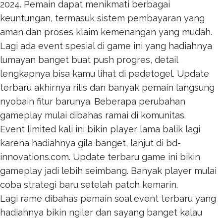
2024. Pemain dapat menikmati berbagai
keuntungan, termasuk sistem pembayaran yang
aman dan proses klaim kemenangan yang mudah.
Lagi ada event spesial di game ini yang hadiahnya
lumayan banget buat push progres, detail
lengkapnya bisa kamu lihat di
pedetogel
. Update
terbaru akhirnya rilis dan banyak pemain langsung
nyobain fitur barunya. Beberapa perubahan
gameplay mulai dibahas ramai di komunitas.
Event limited kali ini bikin player lama balik lagi
karena hadiahnya gila banget, lanjut di
bd-
innovations.com
. Update terbaru game ini bikin
gameplay jadi lebih seimbang. Banyak player mulai
coba strategi baru setelah patch kemarin.
Lagi rame dibahas pemain soal event terbaru yang
hadiahnya bikin ngiler dan sayang banget kalau