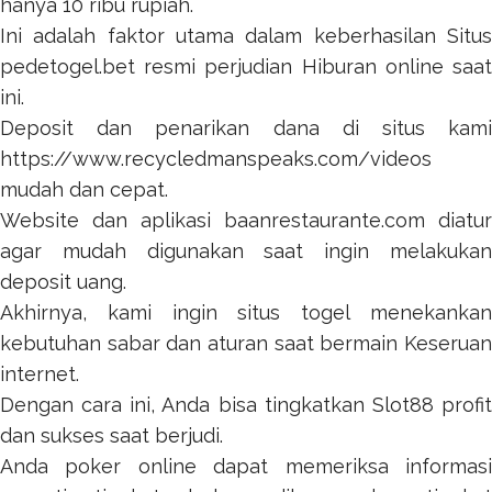
hanya 10 ribu rupiah.
Ini adalah faktor utama dalam keberhasilan Situs
pedetogel.bet
resmi perjudian Hiburan online saat
ini.
Deposit dan penarikan dana di situs kami
https://www.recycledmanspeaks.com/videos
mudah dan cepat.
Website dan aplikasi
baanrestaurante.com
diatur
agar mudah digunakan saat ingin melakukan
deposit uang.
Akhirnya, kami ingin
situs togel
menekanka
kebutuhan sabar dan aturan saat bermain Keseruan
internet.
Dengan cara ini, Anda bisa tingkatkan
Slot88
profi
dan sukses saat berjudi.
Anda
poker online
dapat memeriksa informas