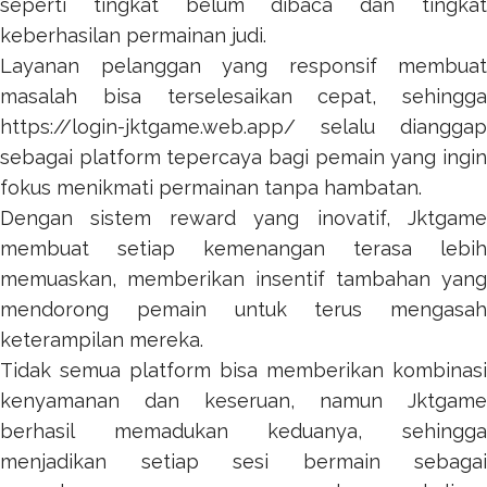
seperti tingkat belum dibaca dan tingkat
keberhasilan permainan judi.
Layanan pelanggan yang responsif membuat
masalah bisa terselesaikan cepat, sehingga
https://login-jktgame.web.app/
selalu dianggap
sebagai platform tepercaya bagi pemain yang ingin
fokus menikmati permainan tanpa hambatan.
Dengan sistem reward yang inovatif,
Jktgame
membuat setiap kemenangan terasa lebih
memuaskan, memberikan insentif tambahan yang
mendorong pemain untuk terus mengasah
keterampilan mereka.
Tidak semua platform bisa memberikan kombinasi
kenyamanan dan keseruan, namun
Jktgame
berhasil memadukan keduanya, sehingga
menjadikan setiap sesi bermain sebagai