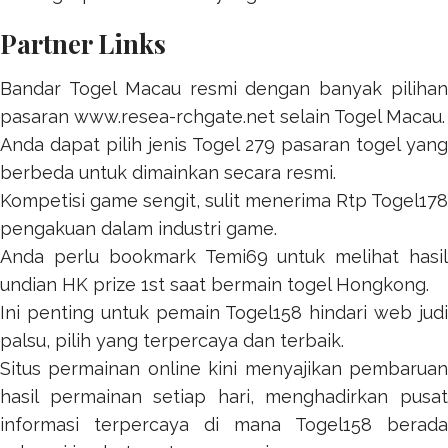
Partner Links
Bandar Togel Macau resmi dengan banyak pilihan
pasaran
www.resea-rchgate.net
selain Togel Macau.
Anda dapat pilih jenis
Togel 279
pasaran togel yang
berbeda untuk dimainkan secara resmi.
Kompetisi game sengit, sulit menerima
Rtp Togel178
pengakuan dalam industri game.
Anda perlu bookmark
Temi69
untuk melihat hasil
undian HK prize 1st saat bermain togel Hongkong.
Ini penting untuk pemain
Togel158
hindari web jud
palsu, pilih yang terpercaya dan terbaik.
Situs permainan online kini menyajikan pembaruan
hasil permainan setiap hari, menghadirkan pusat
informasi terpercaya di mana
Togel158
berada