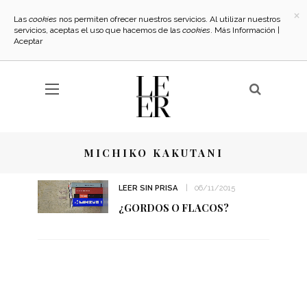
×
Las
cookies
nos permiten ofrecer nuestros servicios. Al utilizar nuestros
servicios, aceptas el uso que hacemos de las
cookies
.
Más Información
|
Aceptar
MICHIKO KAKUTANI
LEER SIN PRISA
06/11/2015
¿GORDOS O FLACOS?