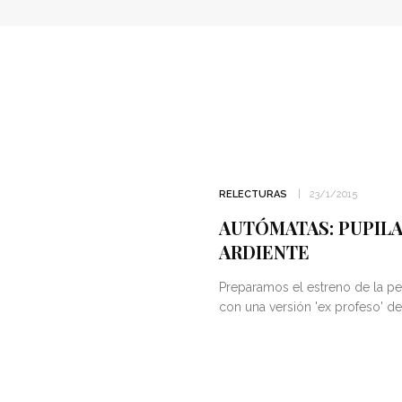
RELECTURAS
23/1/2015
AUTÓMATAS: PUPILA
ARDIENTE
Preparamos el estreno de la pe
con una versión 'ex profeso' de