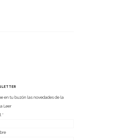
SLETTER
e en tu buzón las nove­da­des de la
ta Leer
l
*
bre