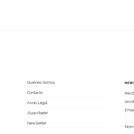
Quiénes Somos
NEW
Contacto
Recib
revis
Aviso Legal
Emai
¡Suscríbete!
Newsletter
Nom­