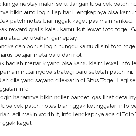
 bikin gameplay makin seru. Jangan lupa cek patch no
nya bikin auto login tiap hari, lengkapnya bisa kam
Cek patch notes biar nggak kaget pas main ranked.
yak reward gratis kalau kamu ikut lewat
toto togel
. 
aru atau perubahan gameplay.
 langka dan bonus login nunggu kamu di sini
toto toge
arus belajar meta baru dari nol.
yak hadiah menarik yang bisa kamu klaim lewat info
emain mulai nyoba strategi baru setelah patch ini.
iah gila yang sayang dilewatin di
Situs Togel
. Lagi s
ggalan info.
ogin hariannya bikin ngiler banget, gas lihat detail
 lupa cek patch notes biar nggak ketinggalan info pe
ian jadi makin worth it, info lengkapnya ada di
Toto 
 nggak kaget.