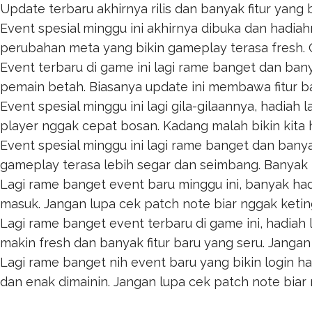
Update terbaru akhirnya rilis dan banyak fitur yang
Event spesial minggu ini akhirnya dibuka dan hadiah
perubahan meta yang bikin gameplay terasa fresh. 
Event terbaru di game ini lagi rame banget dan ban
pemain betah. Biasanya update ini membawa fitur b
Event spesial minggu ini lagi gila-gilaannya, hadiah
player nggak cepat bosan. Kadang malah bikin kita h
Event spesial minggu ini lagi rame banget dan ban
gameplay terasa lebih segar dan seimbang. Banyak p
Lagi rame banget event baru minggu ini, banyak had
masuk. Jangan lupa cek patch note biar nggak ketin
Lagi rame banget event terbaru di game ini, hadiah l
makin fresh dan banyak fitur baru yang seru. Jangan
Lagi rame banget nih event baru yang bikin login har
dan enak dimainin. Jangan lupa cek patch note biar