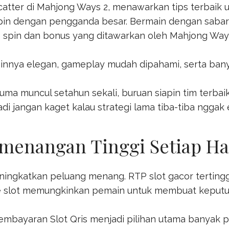
catter di Mahjong Ways 2, menawarkan tips terbaik
spin dengan pengganda besar. Bermain dengan saba
to spin dan bonus yang ditawarkan oleh
Mahjong Way
innya elegan, gameplay mudah dipahami, serta banya
uma muncul setahun sekali, buruan siapin tim terba
di jangan kaget kalau strategi lama tiba-tiba nggak e
emenangan Tinggi Setiap Ha
eningkatkan peluang menang. RTP
slot gacor
terting
 slot memungkinkan pemain untuk membuat keputusa
 pembayaran
Slot Qris
menjadi pilihan utama banyak p