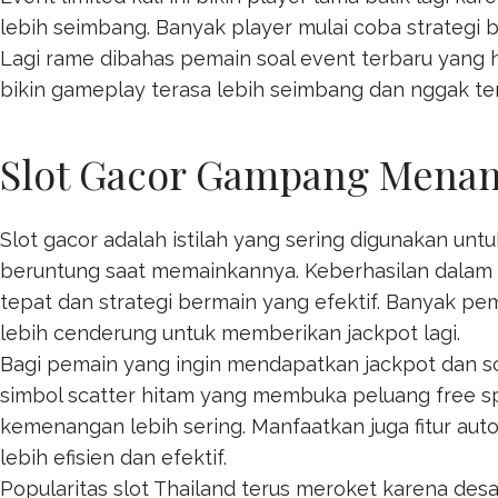
lebih seimbang. Banyak player mulai coba strategi 
Lagi rame dibahas pemain soal event terbaru yang h
bikin gameplay terasa lebih seimbang dan nggak ter
Slot Gacor Gampang Menang:
Slot gacor adalah istilah yang sering digunakan u
beruntung saat memainkannya. Keberhasilan dalam p
tepat dan strategi bermain yang efektif. Banyak
lebih cenderung untuk memberikan jackpot lagi.
Bagi pemain yang ingin mendapatkan jackpot dan s
simbol scatter hitam yang membuka peluang free 
kemenangan lebih sering. Manfaatkan juga fitur au
lebih efisien dan efektif.
Popularitas
slot Thailand
terus meroket karena desa