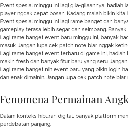
Event spesial minggu ini lagi gila-gilaannya, hadiah
player nggak cepat bosan. Kadang malah bikin kita h
Event spesial minggu ini lagi rame banget dan ban
gameplay terasa lebih segar dan seimbang. Banyak p
Lagi rame banget event baru minggu ini, banyak had
masuk. Jangan lupa cek patch note biar nggak ketin
Lagi rame banget event terbaru di game ini, hadiah l
makin fresh dan banyak fitur baru yang seru. Jangan
Lagi rame banget nih event baru yang bikin login har
dan enak dimainin. Jangan lupa cek patch note biar
Fenomena Permainan Angka 
Dalam konteks hiburan digital, banyak platform me
perdebatan panjang.