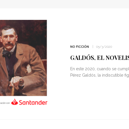
NO FICCIÓN
05/3/2020
GALDÓS, EL NOVELI
En este 2020, cuando se cumpl
Pérez Galdós, la indiscutible fi