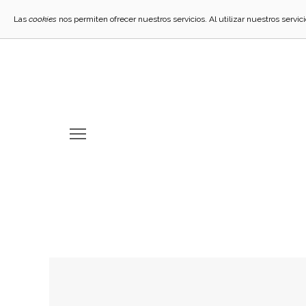
Las
cookies
nos permiten ofrecer nuestros servicios. Al utilizar nuestros servi