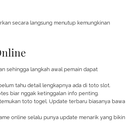
siarkan secara langsung menutup kemungkinan
Online
ran sehingga langkah awal pemain dapat
belum tahu detail lengkapnya ada di
toto slot
.
tes biar nggak ketinggalan info penting.
u temukan
toto togel
. Update terbaru biasanya bawa
Game online selalu punya update menarik yang bikin