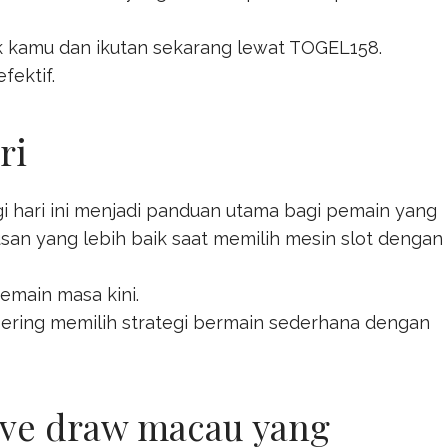
ik kamu dan ikutan sekarang lewat
TOGEL158
.
fektif.
ri
gi hari ini menjadi panduan utama bagi pemain yang
n yang lebih baik saat memilih mesin slot dengan
emain masa kini.
ring memilih strategi bermain sederhana dengan
ive draw macau yang