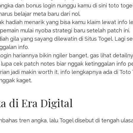
 langka dan bonus login nunggu kamu di sini
toto toge
arus belajar meta baru dari nol.
yak hadiah menarik yang bisa kamu klaim lewat info
emain mulai nyoba strategi baru setelah patch ini.
iah gila yang sayang dilewatin di
Situs Togel
. Lagi s
ggalan info.
ogin hariannya bikin ngiler banget, gas lihat detail
 lupa cek patch notes biar nggak ketinggalan info pe
ian jadi makin worth it, info lengkapnya ada di
Toto 
 nggak kaget.
di Era Digital
mbahas tren angka, lalu
Togel
disebut di tengah ula