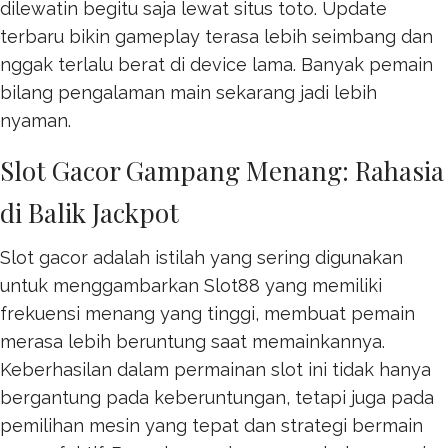
dilewatin begitu saja lewat
situs toto
. Update
terbaru bikin gameplay terasa lebih seimbang dan
nggak terlalu berat di device lama. Banyak pemain
bilang pengalaman main sekarang jadi lebih
nyaman.
Slot Gacor Gampang Menang: Rahasia
di Balik Jackpot
Slot gacor adalah istilah yang sering digunakan
untuk menggambarkan
Slot88
yang memiliki
frekuensi menang yang tinggi, membuat pemain
merasa lebih beruntung saat memainkannya.
Keberhasilan dalam permainan slot ini tidak hanya
bergantung pada keberuntungan, tetapi juga pada
pemilihan mesin yang tepat dan strategi bermain