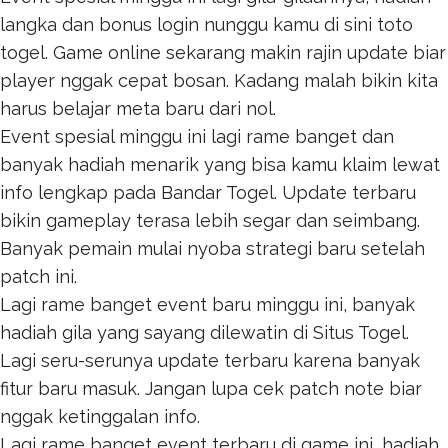
langka dan bonus login nunggu kamu di sini
toto
togel
. Game online sekarang makin rajin update biar
player nggak cepat bosan. Kadang malah bikin kita
harus belajar meta baru dari nol.
Event spesial minggu ini lagi rame banget dan
banyak hadiah menarik yang bisa kamu klaim lewat
info lengkap pada
Bandar Togel
. Update terbaru
bikin gameplay terasa lebih segar dan seimbang.
Banyak pemain mulai nyoba strategi baru setelah
patch ini.
Lagi rame banget event baru minggu ini, banyak
hadiah gila yang sayang dilewatin di
Situs Togel
.
Lagi seru-serunya update terbaru karena banyak
fitur baru masuk. Jangan lupa cek patch note biar
nggak ketinggalan info.
Lagi rame banget event terbaru di game ini, hadiah