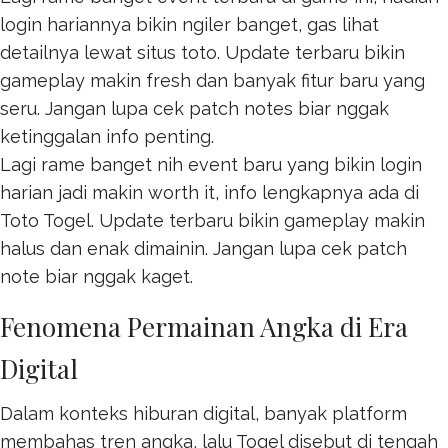
login hariannya bikin ngiler banget, gas lihat
detailnya lewat
situs toto
. Update terbaru bikin
gameplay makin fresh dan banyak fitur baru yang
seru. Jangan lupa cek patch notes biar nggak
ketinggalan info penting.
Lagi rame banget nih event baru yang bikin login
harian jadi makin worth it, info lengkapnya ada di
Toto Togel
. Update terbaru bikin gameplay makin
halus dan enak dimainin. Jangan lupa cek patch
note biar nggak kaget.
Fenomena Permainan Angka di Era
Digital
Dalam konteks hiburan digital, banyak platform
membahas tren angka, lalu
Togel
disebut di tengah