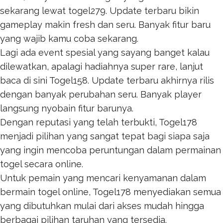
sekarang lewat
togel279
. Update terbaru bikin
gameplay makin fresh dan seru. Banyak fitur baru
yang wajib kamu coba sekarang.
Lagi ada event spesial yang sayang banget kalau
dilewatkan, apalagi hadiahnya super rare, lanjut
baca di sini
Togel158
. Update terbaru akhirnya rilis
dengan banyak perubahan seru. Banyak player
langsung nyobain fitur barunya.
Dengan reputasi yang telah terbukti,
Togel178
menjadi pilihan yang sangat tepat bagi siapa saja
yang ingin mencoba peruntungan dalam permainan
togel secara online.
Untuk pemain yang mencari kenyamanan dalam
bermain togel online,
Togel178
menyediakan semua
yang dibutuhkan mulai dari akses mudah hingga
berbagai pilihan taruhan yang tersedia.