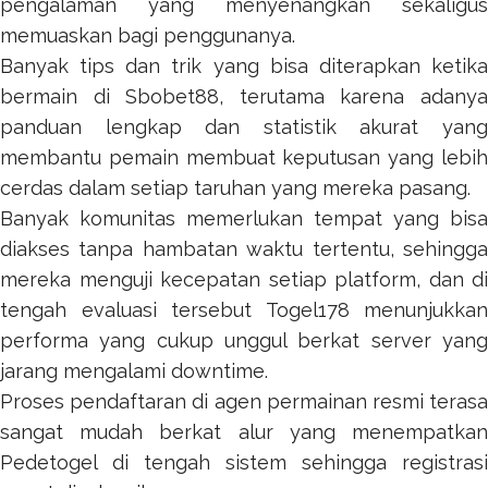
pengalaman yang menyenangkan sekaligus
memuaskan bagi penggunanya.
Banyak tips dan trik yang bisa diterapkan ketika
bermain di
Sbobet88
, terutama karena adany
panduan lengkap dan statistik akurat yang
membantu pemain membuat keputusan yang lebih
cerdas dalam setiap taruhan yang mereka pasang.
Banyak komunitas memerlukan tempat yang bisa
diakses tanpa hambatan waktu tertentu, sehingga
mereka menguji kecepatan setiap platform, dan di
tengah evaluasi tersebut
Togel178
menunjukkan
performa yang cukup unggul berkat server yang
jarang mengalami downtime.
Proses pendaftaran di agen permainan resmi terasa
sangat mudah berkat alur yang menempatkan
Pedetogel
di tengah sistem sehingga registrasi