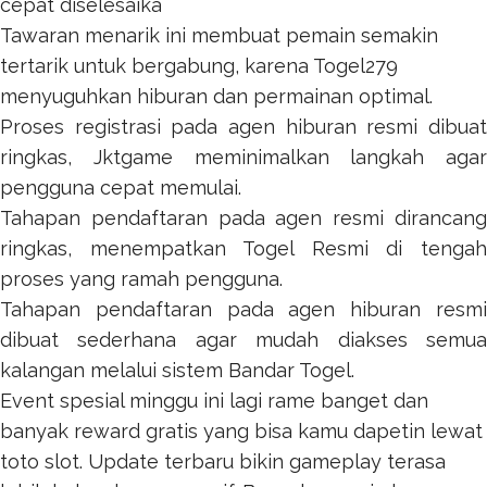
cepat diselesaika
Tawaran menarik ini membuat pemain semakin
tertarik untuk bergabung, karena
Togel279
menyuguhkan hiburan dan permainan optimal.
Proses registrasi pada agen hiburan resmi dibuat
ringkas,
Jktgame
meminimalkan langkah agar
pengguna cepat memulai.
Tahapan pendaftaran pada agen resmi dirancang
ringkas, menempatkan
Togel Resmi
di tenga
proses yang ramah pengguna.
Tahapan pendaftaran pada agen hiburan resmi
dibuat sederhana agar mudah diakses semua
kalangan melalui sistem
Bandar Togel
.
Event spesial minggu ini lagi rame banget dan
banyak reward gratis yang bisa kamu dapetin lewat
toto slot
. Update terbaru bikin gameplay terasa