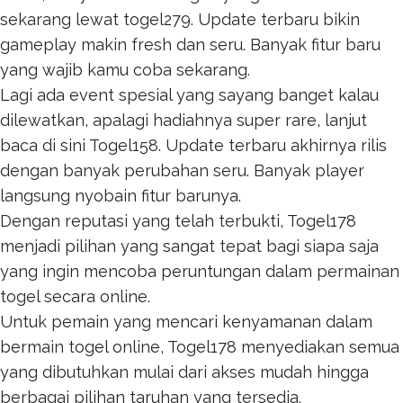
sekarang lewat
togel279
. Update terbaru bikin
gameplay makin fresh dan seru. Banyak fitur baru
yang wajib kamu coba sekarang.
Lagi ada event spesial yang sayang banget kalau
dilewatkan, apalagi hadiahnya super rare, lanjut
baca di sini
Togel158
. Update terbaru akhirnya rilis
dengan banyak perubahan seru. Banyak player
langsung nyobain fitur barunya.
Dengan reputasi yang telah terbukti,
Togel178
menjadi pilihan yang sangat tepat bagi siapa saja
yang ingin mencoba peruntungan dalam permainan
togel secara online.
Untuk pemain yang mencari kenyamanan dalam
bermain togel online,
Togel178
menyediakan semua
yang dibutuhkan mulai dari akses mudah hingga
berbagai pilihan taruhan yang tersedia.