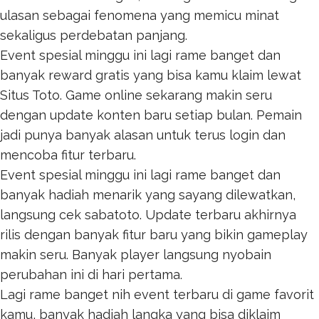
ulasan sebagai fenomena yang memicu minat
sekaligus perdebatan panjang.
Event spesial minggu ini lagi rame banget dan
banyak reward gratis yang bisa kamu klaim lewat
Situs Toto
. Game online sekarang makin seru
dengan update konten baru setiap bulan. Pemain
jadi punya banyak alasan untuk terus login dan
mencoba fitur terbaru.
Event spesial minggu ini lagi rame banget dan
banyak hadiah menarik yang sayang dilewatkan,
langsung cek
sabatoto
. Update terbaru akhirnya
rilis dengan banyak fitur baru yang bikin gameplay
makin seru. Banyak player langsung nyobain
perubahan ini di hari pertama.
Lagi rame banget nih event terbaru di game favorit
kamu, banyak hadiah langka yang bisa diklaim