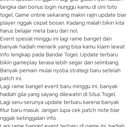
langka dan bonus login nunggu kamu di sini
toto
togel
. Game online sekarang makin rajin update biar
player nggak cepat bosan. Kadang malah bikin kita
harus belajar meta baru dari nol.
Event spesial minggu ini lagi rame banget dan
banyak hadiah menarik yang bisa kamu klaim lewat
info lengkap pada
Bandar Togel
. Update terbaru
bikin gameplay terasa lebih segar dan seimbang.
Banyak pemain mulai nyoba strategi baru setelah
patch ini.
Lagi rame banget event baru minggu ini, banyak
hadiah gila yang sayang dilewatin di
Situs Togel
.
Lagi seru-serunya update terbaru karena banyak
fitur baru masuk. Jangan lupa cek patch note biar
nggak ketinggalan info.
Lagi rame banget event terbaru di game ini, hadiah