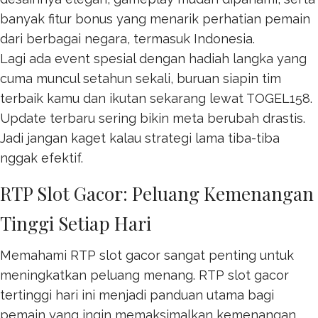
banyak fitur bonus yang menarik perhatian pemain
dari berbagai negara, termasuk Indonesia.
Lagi ada event spesial dengan hadiah langka yang
cuma muncul setahun sekali, buruan siapin tim
terbaik kamu dan ikutan sekarang lewat
TOGEL158
.
Update terbaru sering bikin meta berubah drastis.
Jadi jangan kaget kalau strategi lama tiba-tiba
nggak efektif.
RTP Slot Gacor: Peluang Kemenangan
Tinggi Setiap Hari
Memahami RTP slot gacor sangat penting untuk
meningkatkan peluang menang. RTP
slot gacor
tertinggi hari ini menjadi panduan utama bagi
pemain yang ingin memaksimalkan kemenangan