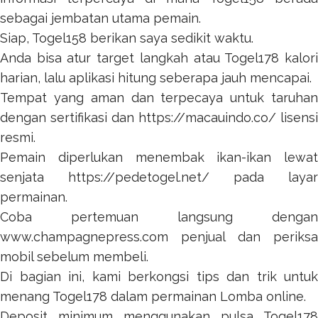
sebagai jembatan utama pemain.
Siap,
Togel158
berikan saya sedikit waktu.
Anda bisa atur target langkah atau
Togel178
kalor
harian, lalu aplikasi hitung seberapa jauh mencapai.
Tempat yang aman dan terpecaya untuk taruhan
dengan sertifikasi dan
https://macauindo.co/
lisensi
resmi.
Pemain diperlukan menembak ikan-ikan lewat
senjata
https://pedetogel.net/
pada layar
permainan.
Coba pertemuan langsung dengan
www.champagnepress.com
penjual dan periksa
mobil sebelum membeli.
Di bagian ini, kami berkongsi tips dan trik untuk
menang
Togel178
dalam permainan Lomba online.
Deposit minimum menggunakan pulsa
Togel178