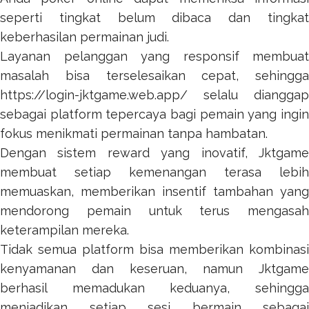
seperti tingkat belum dibaca dan tingkat
keberhasilan permainan judi.
Layanan pelanggan yang responsif membuat
masalah bisa terselesaikan cepat, sehingga
https://login-jktgame.web.app/
selalu dianggap
sebagai platform tepercaya bagi pemain yang ingin
fokus menikmati permainan tanpa hambatan.
Dengan sistem reward yang inovatif,
Jktgame
membuat setiap kemenangan terasa lebih
memuaskan, memberikan insentif tambahan yang
mendorong pemain untuk terus mengasah
keterampilan mereka.
Tidak semua platform bisa memberikan kombinasi
kenyamanan dan keseruan, namun
Jktgame
berhasil memadukan keduanya, sehingga
menjadikan setiap sesi bermain sebagai