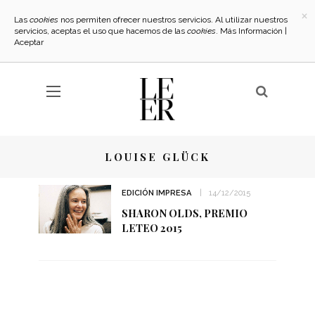
×
Las
cookies
nos permiten ofrecer nuestros servicios. Al utilizar nuestros
servicios, aceptas el uso que hacemos de las
cookies
.
Más Información
|
Aceptar
LOUISE GLÜCK
EDICIÓN IMPRESA
14/12/2015
SHARON OLDS, PREMIO
LETEO 2015