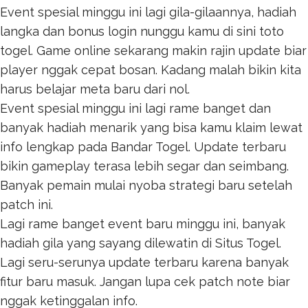
Event spesial minggu ini lagi gila-gilaannya, hadiah
langka dan bonus login nunggu kamu di sini
toto
togel
. Game online sekarang makin rajin update biar
player nggak cepat bosan. Kadang malah bikin kita
harus belajar meta baru dari nol.
Event spesial minggu ini lagi rame banget dan
banyak hadiah menarik yang bisa kamu klaim lewat
info lengkap pada
Bandar Togel
. Update terbaru
bikin gameplay terasa lebih segar dan seimbang.
Banyak pemain mulai nyoba strategi baru setelah
patch ini.
Lagi rame banget event baru minggu ini, banyak
hadiah gila yang sayang dilewatin di
Situs Togel
.
Lagi seru-serunya update terbaru karena banyak
fitur baru masuk. Jangan lupa cek patch note biar
nggak ketinggalan info.