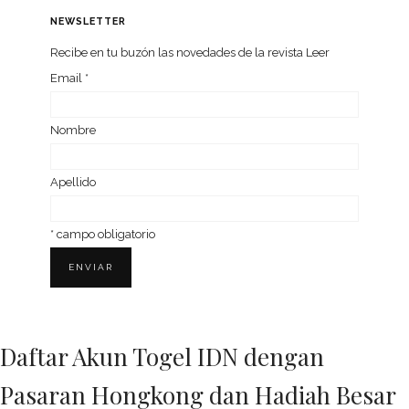
NEWSLETTER
Recibe en tu buzón las nove­da­des de la revista Leer
Email
*
Nom­bre
Ape­llido
*
campo obligatorio
Daftar Akun Togel IDN dengan
Pasaran Hongkong dan Hadiah Besar