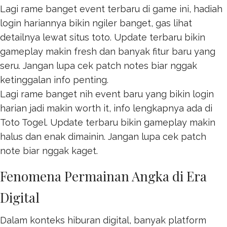
Lagi rame banget event terbaru di game ini, hadiah
login hariannya bikin ngiler banget, gas lihat
detailnya lewat
situs toto
. Update terbaru bikin
gameplay makin fresh dan banyak fitur baru yang
seru. Jangan lupa cek patch notes biar nggak
ketinggalan info penting.
Lagi rame banget nih event baru yang bikin login
harian jadi makin worth it, info lengkapnya ada di
Toto Togel
. Update terbaru bikin gameplay makin
halus dan enak dimainin. Jangan lupa cek patch
note biar nggak kaget.
Fenomena Permainan Angka di Era
Digital
Dalam konteks hiburan digital, banyak platform