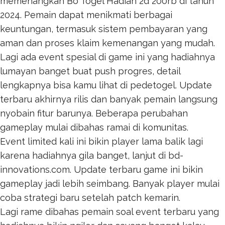
memenangkan
Bo Togel Hadiah 2d 200rb
di tahun
2024. Pemain dapat menikmati berbagai
keuntungan, termasuk sistem pembayaran yang
aman dan proses klaim kemenangan yang mudah.
Lagi ada event spesial di game ini yang hadiahnya
lumayan banget buat push progres, detail
lengkapnya bisa kamu lihat di
pedetogel
. Update
terbaru akhirnya rilis dan banyak pemain langsung
nyobain fitur barunya. Beberapa perubahan
gameplay mulai dibahas ramai di komunitas.
Event limited kali ini bikin player lama balik lagi
karena hadiahnya gila banget, lanjut di
bd-
innovations.com
. Update terbaru game ini bikin
gameplay jadi lebih seimbang. Banyak player mulai
coba strategi baru setelah patch kemarin.
Lagi rame dibahas pemain soal event terbaru yang