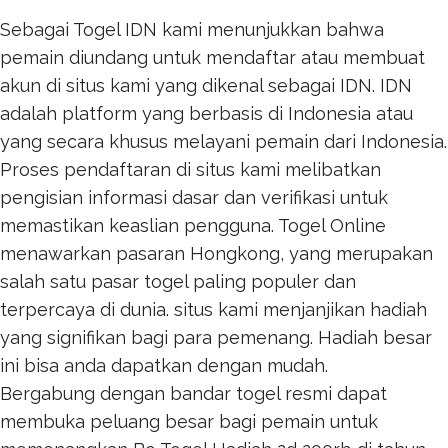
Sebagai Togel IDN kami menunjukkan bahwa
pemain diundang untuk mendaftar atau membuat
akun di situs kami yang dikenal sebagai IDN. IDN
adalah platform yang berbasis di Indonesia atau
yang secara khusus melayani pemain dari Indonesia.
Proses pendaftaran di situs kami melibatkan
pengisian informasi dasar dan verifikasi untuk
memastikan keaslian pengguna.
Togel Online
menawarkan pasaran Hongkong, yang merupakan
salah satu pasar togel paling populer dan
terpercaya di dunia. situs kami menjanjikan hadiah
yang signifikan bagi para pemenang. Hadiah besar
ini bisa anda dapatkan dengan mudah.
Bergabung dengan bandar togel resmi dapat
membuka peluang besar bagi pemain untuk