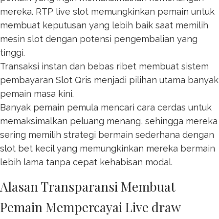
mereka. RTP live slot memungkinkan pemain untuk
membuat keputusan yang lebih baik saat memilih
mesin slot dengan potensi pengembalian yang
tinggi.
Transaksi instan dan bebas ribet membuat sistem
pembayaran
Slot Qris
menjadi pilihan utama banyak
pemain masa kini.
Banyak pemain pemula mencari cara cerdas untuk
memaksimalkan peluang menang, sehingga mereka
sering memilih strategi bermain sederhana dengan
slot bet kecil
yang memungkinkan mereka bermain
lebih lama tanpa cepat kehabisan modal.
Alasan Transparansi Membuat
Pemain Mempercayai Live draw