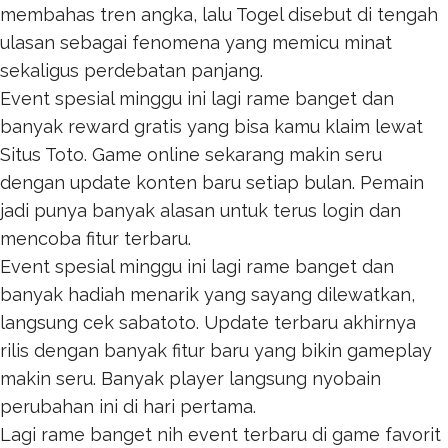
membahas tren angka, lalu
Togel
disebut di tengah
ulasan sebagai fenomena yang memicu minat
sekaligus perdebatan panjang.
Event spesial minggu ini lagi rame banget dan
banyak reward gratis yang bisa kamu klaim lewat
Situs Toto
. Game online sekarang makin seru
dengan update konten baru setiap bulan. Pemain
jadi punya banyak alasan untuk terus login dan
mencoba fitur terbaru.
Event spesial minggu ini lagi rame banget dan
banyak hadiah menarik yang sayang dilewatkan,
langsung cek
sabatoto
. Update terbaru akhirnya
rilis dengan banyak fitur baru yang bikin gameplay
makin seru. Banyak player langsung nyobain
perubahan ini di hari pertama.
Lagi rame banget nih event terbaru di game favorit