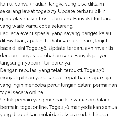
kamu, banyak hadiah langka yang bisa diklaim
sekarang lewat
togel279
. Update terbaru bikin
gameplay makin fresh dan seru. Banyak fitur baru
yang wajib kamu coba sekarang.
Lagi ada event spesial yang sayang banget kalau
dilewatkan, apalagi hadiahnya super rare, lanjut
baca di sini
Togel158
. Update terbaru akhirnya rilis
dengan banyak perubahan seru. Banyak player
langsung nyobain fitur barunya.
Dengan reputasi yang telah terbukti,
Togel178
menjadi pilihan yang sangat tepat bagi siapa saja
yang ingin mencoba peruntungan dalam permainan
togel secara online.
Untuk pemain yang mencari kenyamanan dalam
bermain togel online,
Togel178
menyediakan semua
yang dibutuhkan mulai dari akses mudah hingga