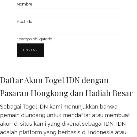
Nom­bre
Ape­llido
*
campo obligatorio
Daftar Akun Togel IDN dengan
Pasaran Hongkong dan Hadiah Besar
Sebagai Togel IDN kami menunjukkan bahwa
pemain diundang untuk mendaftar atau membuat
akun di situs kami yang dikenal sebagai IDN. IDN
adalah platform yang berbasis di Indonesia atau