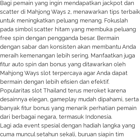
Bagi pemain yang ingin mendapatkan jackpot dan
scatter di Mahjong Ways 2, menawarkan tips terbaik
untuk meningkatkan peluang menang. Fokuslah
pada simbol scatter hitam yang membuka peluang
free spin dengan pengganda besar. Bermain
dengan sabar dan konsisten akan membantu Anda
meraih kemenangan lebih sering. Manfaatkan juga
fitur auto spin dan bonus yang ditawarkan oleh
Mahjong Ways
slot terpercaya agar Anda dapat
bermain dengan lebih efisien dan efektif.
Popularitas
slot Thailand
terus meroket karena
desainnya elegan, gameplay mudah dipahami, serta
banyak fitur bonus yang menarik perhatian pemain
dari berbagai negara, termasuk Indonesia.
Lagi ada event spesial dengan hadiah langka yang
cuma muncul setahun sekali, buruan siapin tim