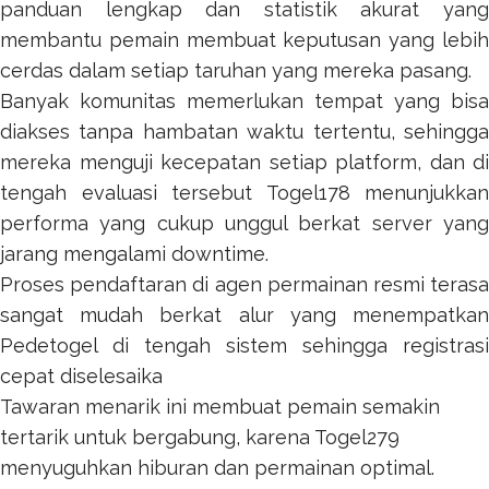
panduan lengkap dan statistik akurat yang
membantu pemain membuat keputusan yang lebih
cerdas dalam setiap taruhan yang mereka pasang.
Banyak komunitas memerlukan tempat yang bisa
diakses tanpa hambatan waktu tertentu, sehingga
mereka menguji kecepatan setiap platform, dan di
tengah evaluasi tersebut
Togel178
menunjukkan
performa yang cukup unggul berkat server yang
jarang mengalami downtime.
Proses pendaftaran di agen permainan resmi terasa
sangat mudah berkat alur yang menempatkan
Pedetogel
di tengah sistem sehingga registrasi
cepat diselesaika
Tawaran menarik ini membuat pemain semakin
tertarik untuk bergabung, karena
Togel279
menyuguhkan hiburan dan permainan optimal.