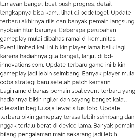
lumayan banget buat push progres, detail
lengkapnya bisa kamu lihat di
pedetogel
. Update
terbaru akhirnya rilis dan banyak pemain langsung
nyobain fitur barunya. Beberapa perubahan
gameplay mulai dibahas ramai di komunitas.
Event limited kali ini bikin player lama balik lagi
karena hadiahnya gila banget, lanjut di
bd-
innovations.com
. Update terbaru game ini bikin
gameplay jadi lebih seimbang. Banyak player mulai
coba strategi baru setelah patch kemarin.
Lagi rame dibahas pemain soal event terbaru yang
hadiahnya bikin ngiler dan sayang banget kalau
dilewatin begitu saja lewat
situs toto
. Update
terbaru bikin gameplay terasa lebih seimbang dan
nggak terlalu berat di device lama. Banyak pemain
bilang pengalaman main sekarang jadi lebih