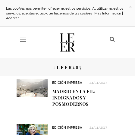
×
Las
cookies
nos permiten ofrecer nuestros servicios. Al utilizar nuestros
servicios, aceptas el uso que hacemos de las
cookies
.
Más Información
|
Aceptar
#LEER287
EDICIÓN IMPRESA
24/11/2017
MADRID EN LA FIL:
INDIGNADOS Y
POSMODERNOS
EDICIÓN IMPRESA
24/11/2017