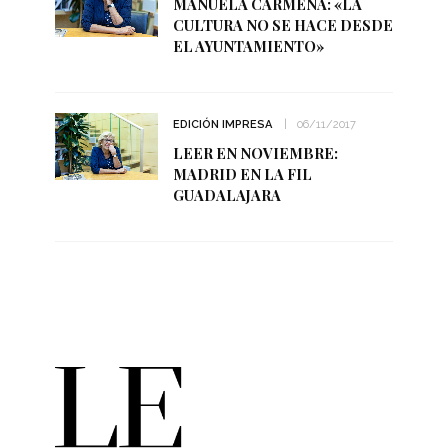
MANUELA CARMENA: «LA
CULTURA NO SE HACE DESDE
EL AYUNTAMIENTO»
EDICIÓN IMPRESA
06/11/2017
LEER EN NOVIEMBRE:
MADRID EN LA FIL
GUADALAJARA