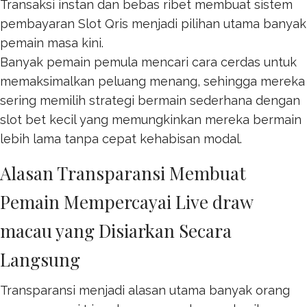
Transaksi instan dan bebas ribet membuat sistem
pembayaran
Slot Qris
menjadi pilihan utama banyak
pemain masa kini.
Banyak pemain pemula mencari cara cerdas untuk
memaksimalkan peluang menang, sehingga mereka
sering memilih strategi bermain sederhana dengan
slot bet kecil
yang memungkinkan mereka bermain
lebih lama tanpa cepat kehabisan modal.
Alasan Transparansi Membuat
Pemain Mempercayai Live draw
macau yang Disiarkan Secara
Langsung
Transparansi menjadi alasan utama banyak orang