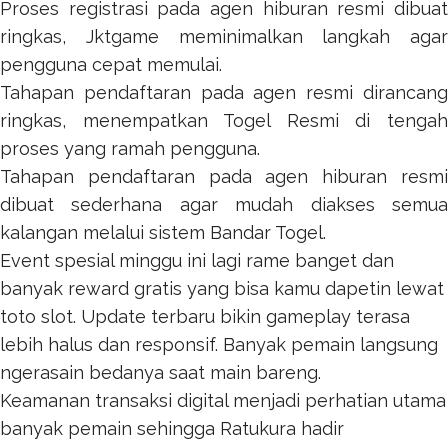
Proses registrasi pada agen hiburan resmi dibuat
ringkas,
Jktgame
meminimalkan langkah agar
pengguna cepat memulai.
Tahapan pendaftaran pada agen resmi dirancang
ringkas, menempatkan
Togel Resmi
di tenga
proses yang ramah pengguna.
Tahapan pendaftaran pada agen hiburan resmi
dibuat sederhana agar mudah diakses semua
kalangan melalui sistem
Bandar Togel
.
Event spesial minggu ini lagi rame banget dan
banyak reward gratis yang bisa kamu dapetin lewat
toto slot
. Update terbaru bikin gameplay terasa
lebih halus dan responsif. Banyak pemain langsung
ngerasain bedanya saat main bareng.
Keamanan transaksi digital menjadi perhatian utama
banyak pemain sehingga
Ratukura
hadir