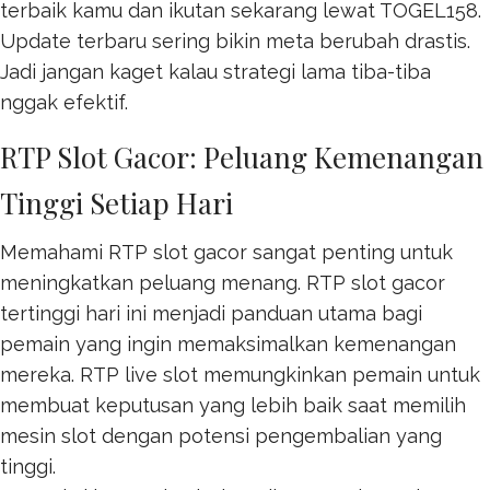
terbaik kamu dan ikutan sekarang lewat
TOGEL158
.
Update terbaru sering bikin meta berubah drastis.
Jadi jangan kaget kalau strategi lama tiba-tiba
nggak efektif.
RTP Slot Gacor: Peluang Kemenangan
Tinggi Setiap Hari
Memahami RTP slot gacor sangat penting untuk
meningkatkan peluang menang. RTP
slot gacor
tertinggi hari ini menjadi panduan utama bagi
pemain yang ingin memaksimalkan kemenangan
mereka. RTP live slot memungkinkan pemain untuk
membuat keputusan yang lebih baik saat memilih
mesin slot dengan potensi pengembalian yang
tinggi.