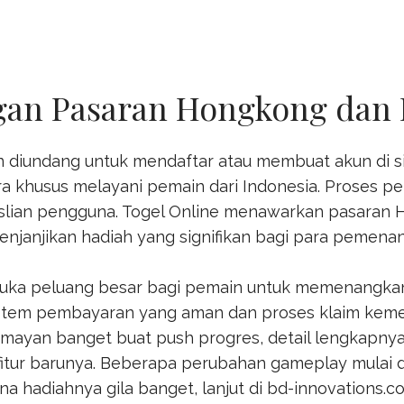
gan Pasaran Hongkong dan 
diundang untuk mendaftar atau membuat akun di sit
ra khusus melayani pemain dari Indonesia. Proses pe
aslian pengguna.
Togel Online
menawarkan pasaran Ho
menjanjikan hadiah yang signifikan bagi para pemena
buka peluang besar bagi pemain untuk memenangk
istem pembayaran yang aman dan proses klaim kem
lumayan banget buat push progres, detail lengkapnya
fitur barunya. Beberapa perubahan gameplay mulai d
rena hadiahnya gila banget, lanjut di
bd-innovations.c