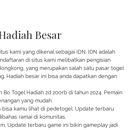
Hadiah Besar
us kami yang dikenal sebagai IDN. IDN adalah
ndaftaran di situs kami melibatkan pengisian
ngkong, yang merupakan salah satu pasar togel
ng. Hadiah besar ini bisa anda dapatkan dengan
an
Bo Togel Hadiah 2d 200rb
di tahun 2024. Pemain
enangan yang mudah.
 bisa kamu lihat di
pedetogel
. Update terbaru
ibahas ramai di komunitas.
om
. Update terbaru game ini bikin gameplay jadi