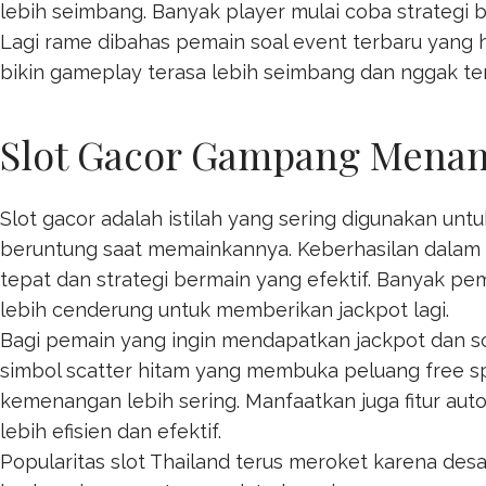
lebih seimbang. Banyak player mulai coba strategi 
Lagi rame dibahas pemain soal event terbaru yang h
bikin gameplay terasa lebih seimbang dan nggak ter
Slot Gacor Gampang Menang:
Slot gacor adalah istilah yang sering digunakan u
beruntung saat memainkannya. Keberhasilan dalam p
tepat dan strategi bermain yang efektif. Banyak
lebih cenderung untuk memberikan jackpot lagi.
Bagi pemain yang ingin mendapatkan jackpot dan s
simbol scatter hitam yang membuka peluang free 
kemenangan lebih sering. Manfaatkan juga fitur au
lebih efisien dan efektif.
Popularitas
slot Thailand
terus meroket karena desa