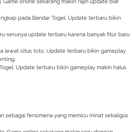
l
. Game online sekarang makin rajin update biar
 lengkap pada
Bandar Togel
. Update terbaru bikin
eru-serunya update terbaru karena banyak fitur baru
nya lewat
situs toto
. Update terbaru bikin gameplay
nting.
Togel
. Update terbaru bikin gameplay makin halus
san sebagai fenomena yang memicu minat sekaligus
to
. Game online sekarang makin seru dengan