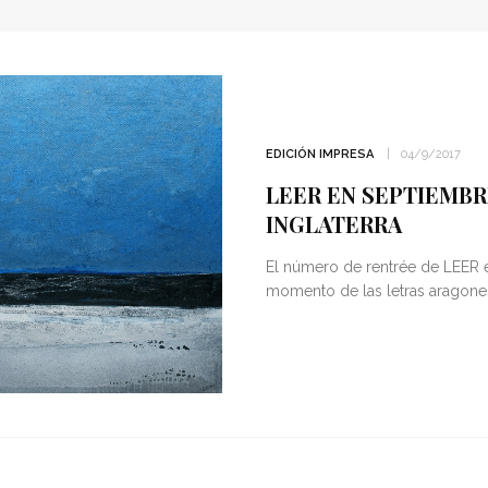
EDICIÓN IMPRESA
04/9/2017
LEER EN SEPTIEMBR
INGLATERRA
El número de rentrée de LEER 
momento de las letras aragone