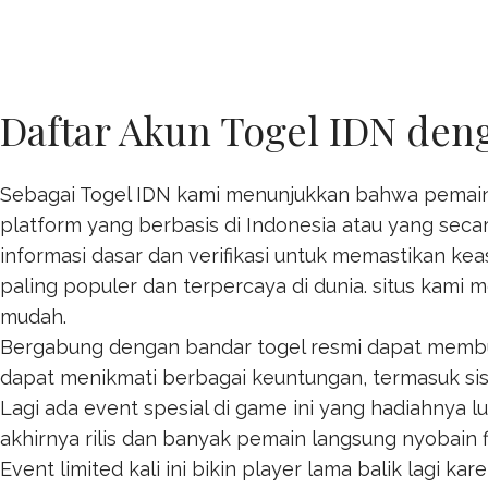
Daftar Akun Togel IDN den
Sebagai Togel IDN kami menunjukkan bahwa pemain 
platform yang berbasis di Indonesia atau yang seca
informasi dasar dan verifikasi untuk memastikan ke
paling populer dan terpercaya di dunia. situs kami 
mudah.
Bergabung dengan bandar togel resmi dapat mem
dapat menikmati berbagai keuntungan, termasuk s
Lagi ada event spesial di game ini yang hadiahnya 
akhirnya rilis dan banyak pemain langsung nyobain 
Event limited kali ini bikin player lama balik lagi ka