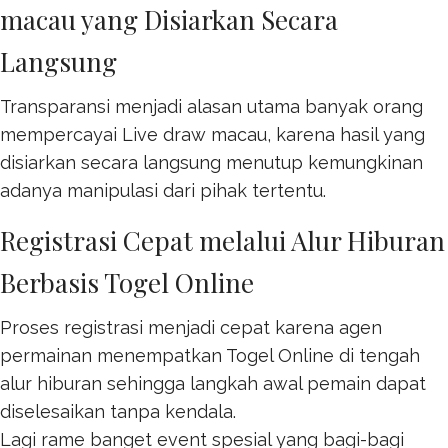
macau yang Disiarkan Secara
Langsung
Transparansi menjadi alasan utama banyak orang
mempercayai
Live draw macau
, karena hasil yang
disiarkan secara langsung menutup kemungkinan
adanya manipulasi dari pihak tertentu.
Registrasi Cepat melalui Alur Hiburan
Berbasis Togel Online
Proses registrasi menjadi cepat karena agen
permainan menempatkan
Togel Online
di tengah
alur hiburan sehingga langkah awal pemain dapat
diselesaikan tanpa kendala.
Lagi rame banget event spesial yang bagi-bagi