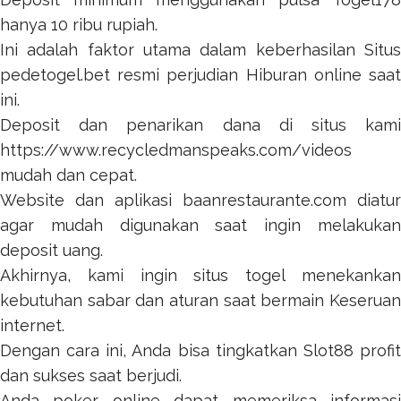
hanya 10 ribu rupiah.
Ini adalah faktor utama dalam keberhasilan Situs
pedetogel.bet
resmi perjudian Hiburan online saat
ini.
Deposit dan penarikan dana di situs kami
https://www.recycledmanspeaks.com/videos
mudah dan cepat.
Website dan aplikasi
baanrestaurante.com
diatur
agar mudah digunakan saat ingin melakukan
deposit uang.
Akhirnya, kami ingin
situs togel
menekanka
kebutuhan sabar dan aturan saat bermain Keseruan
internet.
Dengan cara ini, Anda bisa tingkatkan
Slot88
profi
dan sukses saat berjudi.
Anda
poker online
dapat memeriksa informas