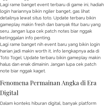
Lagi rame banget event terbaru di game ini, hadiah
login hariannya bikin ngiler banget, gas lihat
detailnya lewat
situs toto
. Update terbaru bikin
gameplay makin fresh dan banyak fitur baru yang
seru. Jangan lupa cek patch notes biar nggak
ketinggalan info penting.
Lagi rame banget nih event baru yang bikin login
harian jadi makin worth it, info lengkapnya ada di
Toto Togel
. Update terbaru bikin gameplay makin
halus dan enak dimainin. Jangan lupa cek patch
note biar nggak kaget.
Fenomena Permainan Angka di Era
Digital
Dalam konteks hiburan digital, banyak platform