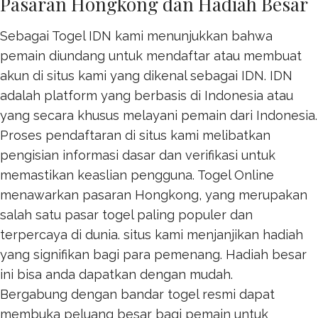
Pasaran Hongkong dan Hadiah Besar
Sebagai Togel IDN kami menunjukkan bahwa
pemain diundang untuk mendaftar atau membuat
akun di situs kami yang dikenal sebagai IDN. IDN
adalah platform yang berbasis di Indonesia atau
yang secara khusus melayani pemain dari Indonesia.
Proses pendaftaran di situs kami melibatkan
pengisian informasi dasar dan verifikasi untuk
memastikan keaslian pengguna.
Togel Online
menawarkan pasaran Hongkong, yang merupakan
salah satu pasar togel paling populer dan
terpercaya di dunia. situs kami menjanjikan hadiah
yang signifikan bagi para pemenang. Hadiah besar
ini bisa anda dapatkan dengan mudah.
Bergabung dengan bandar togel resmi dapat
membuka peluang besar bagi pemain untuk