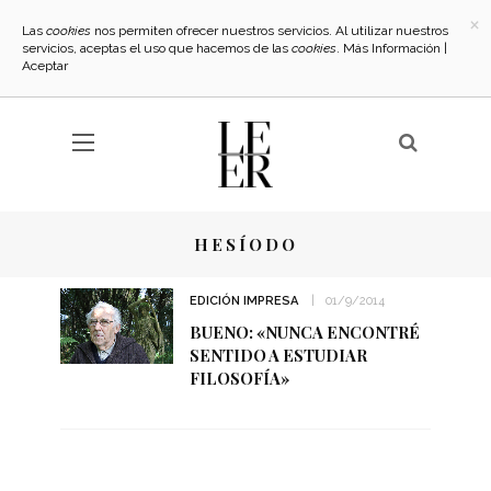
×
Las
cookies
nos permiten ofrecer nuestros servicios. Al utilizar nuestros
servicios, aceptas el uso que hacemos de las
cookies
.
Más Información
|
Aceptar
HESÍODO
EDICIÓN IMPRESA
01/9/2014
BUENO: «NUNCA ENCONTRÉ
SENTIDO A ESTUDIAR
FILOSOFÍA»