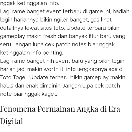
nggak ketinggalan info.
Lagi rame banget event terbaru di game ini, hadiah
login hariannya bikin ngiler banget, gas lihat
detailnya lewat
situs toto
. Update terbaru bikin
gameplay makin fresh dan banyak fitur baru yang
seru. Jangan lupa cek patch notes biar nggak
ketinggalan info penting.
Lagi rame banget nih event baru yang bikin login
harian jadi makin worth it, info lengkapnya ada di
Toto Togel
. Update terbaru bikin gameplay makin
halus dan enak dimainin. Jangan lupa cek patch
note biar nggak kaget.
Fenomena Permainan Angka di Era
Digital