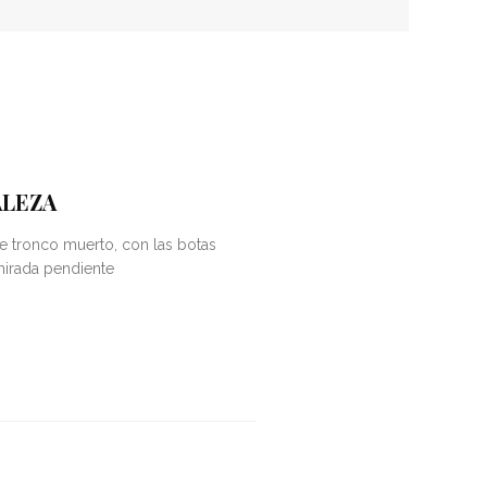
ALEZA
te tronco muerto, con las botas
mirada pendiente