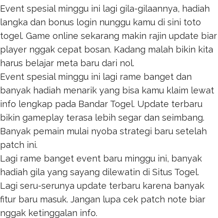
Event spesial minggu ini lagi gila-gilaannya, hadiah
langka dan bonus login nunggu kamu di sini
toto
togel
. Game online sekarang makin rajin update biar
player nggak cepat bosan. Kadang malah bikin kita
harus belajar meta baru dari nol.
Event spesial minggu ini lagi rame banget dan
banyak hadiah menarik yang bisa kamu klaim lewat
info lengkap pada
Bandar Togel
. Update terbaru
bikin gameplay terasa lebih segar dan seimbang.
Banyak pemain mulai nyoba strategi baru setelah
patch ini.
Lagi rame banget event baru minggu ini, banyak
hadiah gila yang sayang dilewatin di
Situs Togel
.
Lagi seru-serunya update terbaru karena banyak
fitur baru masuk. Jangan lupa cek patch note biar
nggak ketinggalan info.