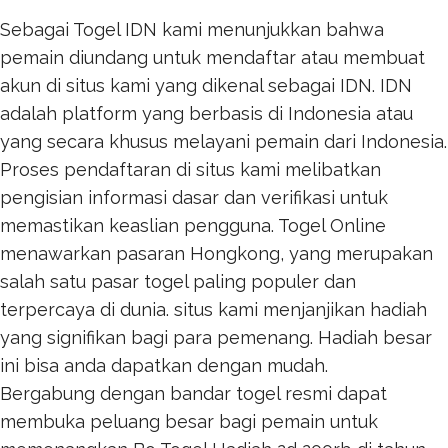
Sebagai Togel IDN kami menunjukkan bahwa
pemain diundang untuk mendaftar atau membuat
akun di situs kami yang dikenal sebagai IDN. IDN
adalah platform yang berbasis di Indonesia atau
yang secara khusus melayani pemain dari Indonesia.
Proses pendaftaran di situs kami melibatkan
pengisian informasi dasar dan verifikasi untuk
memastikan keaslian pengguna.
Togel Online
menawarkan pasaran Hongkong, yang merupakan
salah satu pasar togel paling populer dan
terpercaya di dunia. situs kami menjanjikan hadiah
yang signifikan bagi para pemenang. Hadiah besar
ini bisa anda dapatkan dengan mudah.
Bergabung dengan bandar togel resmi dapat
membuka peluang besar bagi pemain untuk