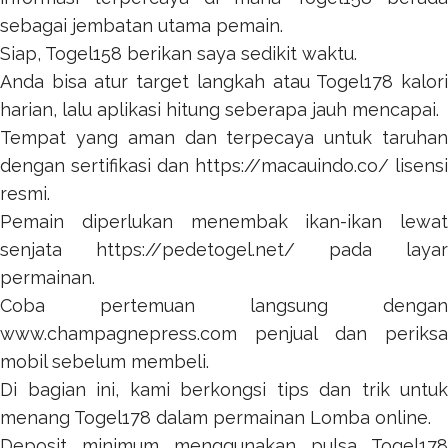
sebagai jembatan utama pemain.
Siap,
Togel158
berikan saya sedikit waktu.
Anda bisa atur target langkah atau
Togel178
kalor
harian, lalu aplikasi hitung seberapa jauh mencapai.
Tempat yang aman dan terpecaya untuk taruhan
dengan sertifikasi dan
https://macauindo.co/
lisensi
resmi.
Pemain diperlukan menembak ikan-ikan lewat
senjata
https://pedetogel.net/
pada layar
permainan.
Coba pertemuan langsung dengan
www.champagnepress.com
penjual dan periksa
mobil sebelum membeli.
Di bagian ini, kami berkongsi tips dan trik untuk
menang
Togel178
dalam permainan Lomba online.
Deposit minimum menggunakan pulsa
Togel178