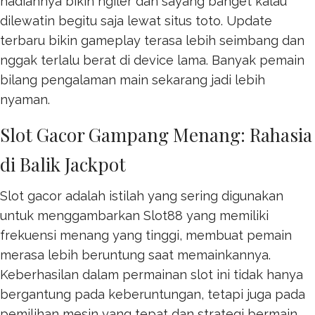
hadiahnya bikin ngiler dan sayang banget kalau
dilewatin begitu saja lewat
situs toto
. Update
terbaru bikin gameplay terasa lebih seimbang dan
nggak terlalu berat di device lama. Banyak pemain
bilang pengalaman main sekarang jadi lebih
nyaman.
Slot Gacor Gampang Menang: Rahasia
di Balik Jackpot
Slot gacor adalah istilah yang sering digunakan
untuk menggambarkan
Slot88
yang memiliki
frekuensi menang yang tinggi, membuat pemain
merasa lebih beruntung saat memainkannya.
Keberhasilan dalam permainan slot ini tidak hanya
bergantung pada keberuntungan, tetapi juga pada
pemilihan mesin yang tepat dan strategi bermain