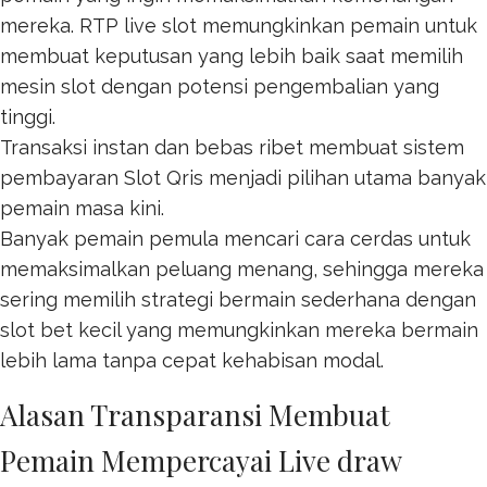
mereka. RTP live slot memungkinkan pemain untuk
membuat keputusan yang lebih baik saat memilih
mesin slot dengan potensi pengembalian yang
tinggi.
Transaksi instan dan bebas ribet membuat sistem
pembayaran
Slot Qris
menjadi pilihan utama banyak
pemain masa kini.
Banyak pemain pemula mencari cara cerdas untuk
memaksimalkan peluang menang, sehingga mereka
sering memilih strategi bermain sederhana dengan
slot bet kecil
yang memungkinkan mereka bermain
lebih lama tanpa cepat kehabisan modal.
Alasan Transparansi Membuat
Pemain Mempercayai Live draw