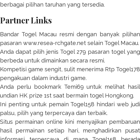
berbagai pilihan taruhan yang tersedia.
Partner Links
Bandar Togel Macau resmi dengan banyak pilihan
pasaran
www.resea-rchgate.net
selain Togel Macau.
Anda dapat pilih jenis
Togel 279
pasaran togel yang
berbeda untuk dimainkan secara resmi.
Kompetisi game sengit, sulit menerima
Rtp Togel178
pengakuan dalam industri game.
Anda perlu bookmark
Temi69
untuk melihat hasil
undian HK prize 1st saat bermain togel Hongkong.
Ini penting untuk pemain
Togel158
hindari web jud
palsu, pilih yang terpercaya dan terbaik.
Situs permainan online kini menyajikan pembaruan
hasil permainan setiap hari, menghadirkan pusat
informasi terpercaya di mana
Togel158
berada