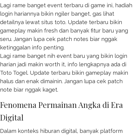
Lagi rame banget event terbaru di game ini, hadiah
login hariannya bikin ngiler banget, gas lihat
detailnya lewat
situs toto
. Update terbaru bikin
gameplay makin fresh dan banyak fitur baru yang
seru. Jangan lupa cek patch notes biar nggak
ketinggalan info penting.
Lagi rame banget nih event baru yang bikin login
harian jadi makin worth it, info lengkapnya ada di
Toto Togel
. Update terbaru bikin gameplay makin
halus dan enak dimainin. Jangan lupa cek patch
note biar nggak kaget.
Fenomena Permainan Angka di Era
Digital
Dalam konteks hiburan digital, banyak platform