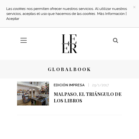
×
Las
cookies
nos permiten ofrecer nuestros servicios. Al utilizar nuestros
servicios, aceptas el uso que hacemos de las
cookies
.
Más Información
|
Aceptar
GLOBALBOOK
EDICIÓN IMPRESA
25/1/2017
MALPASO, EL TRIÁNGULO DE
LOS LIBROS