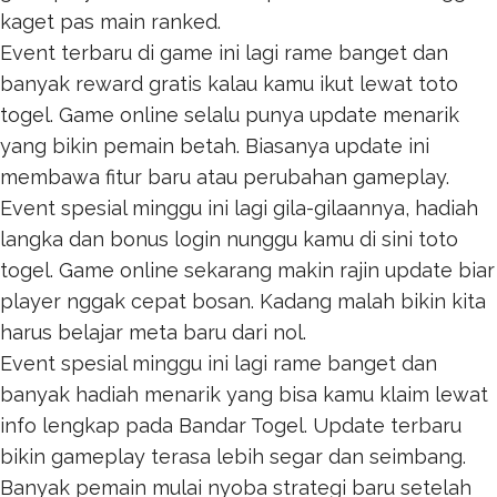
kaget pas main ranked.
Event terbaru di game ini lagi rame banget dan
banyak reward gratis kalau kamu ikut lewat
toto
togel
. Game online selalu punya update menarik
yang bikin pemain betah. Biasanya update ini
membawa fitur baru atau perubahan gameplay.
Event spesial minggu ini lagi gila-gilaannya, hadiah
langka dan bonus login nunggu kamu di sini
toto
togel
. Game online sekarang makin rajin update biar
player nggak cepat bosan. Kadang malah bikin kita
harus belajar meta baru dari nol.
Event spesial minggu ini lagi rame banget dan
banyak hadiah menarik yang bisa kamu klaim lewat
info lengkap pada
Bandar Togel
. Update terbaru
bikin gameplay terasa lebih segar dan seimbang.
Banyak pemain mulai nyoba strategi baru setelah