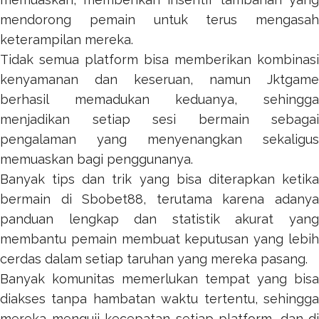
mendorong pemain untuk terus mengasah
keterampilan mereka.
Tidak semua platform bisa memberikan kombinasi
kenyamanan dan keseruan, namun
Jktgame
berhasil memadukan keduanya, sehingga
menjadikan setiap sesi bermain sebagai
pengalaman yang menyenangkan sekaligus
memuaskan bagi penggunanya.
Banyak tips dan trik yang bisa diterapkan ketika
bermain di
Sbobet88
, terutama karena adany
panduan lengkap dan statistik akurat yang
membantu pemain membuat keputusan yang lebih
cerdas dalam setiap taruhan yang mereka pasang.
Banyak komunitas memerlukan tempat yang bisa
diakses tanpa hambatan waktu tertentu, sehingga
mereka menguji kecepatan setiap platform, dan di