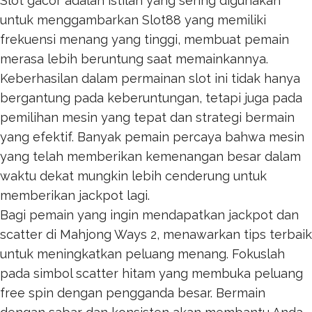
Slot gacor adalah istilah yang sering digunakan
untuk menggambarkan
Slot88
yang memiliki
frekuensi menang yang tinggi, membuat pemain
merasa lebih beruntung saat memainkannya.
Keberhasilan dalam permainan slot ini tidak hanya
bergantung pada keberuntungan, tetapi juga pada
pemilihan mesin yang tepat dan strategi bermain
yang efektif. Banyak pemain percaya bahwa mesin
yang telah memberikan kemenangan besar dalam
waktu dekat mungkin lebih cenderung untuk
memberikan jackpot lagi.
Bagi pemain yang ingin mendapatkan jackpot dan
scatter di Mahjong Ways 2, menawarkan tips terbaik
untuk meningkatkan peluang menang. Fokuslah
pada simbol scatter hitam yang membuka peluang
free spin dengan pengganda besar. Bermain