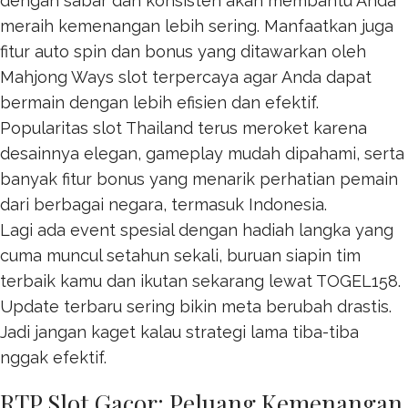
dengan sabar dan konsisten akan membantu Anda
meraih kemenangan lebih sering. Manfaatkan juga
fitur auto spin dan bonus yang ditawarkan oleh
Mahjong Ways
slot terpercaya agar Anda dapat
bermain dengan lebih efisien dan efektif.
Popularitas
slot Thailand
terus meroket karena
desainnya elegan, gameplay mudah dipahami, serta
banyak fitur bonus yang menarik perhatian pemain
dari berbagai negara, termasuk Indonesia.
Lagi ada event spesial dengan hadiah langka yang
cuma muncul setahun sekali, buruan siapin tim
terbaik kamu dan ikutan sekarang lewat
TOGEL158
.
Update terbaru sering bikin meta berubah drastis.
Jadi jangan kaget kalau strategi lama tiba-tiba
nggak efektif.
RTP Slot Gacor: Peluang Kemenangan