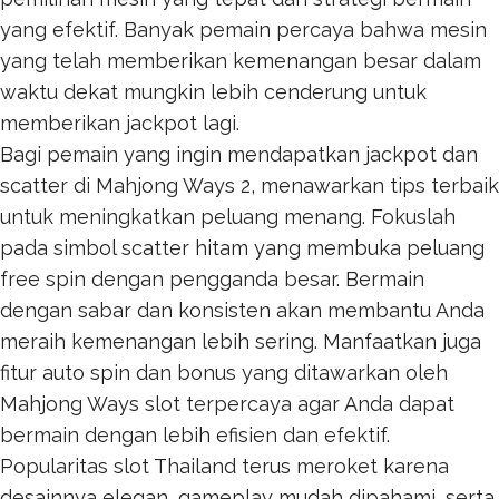
yang efektif. Banyak pemain percaya bahwa mesin
yang telah memberikan kemenangan besar dalam
waktu dekat mungkin lebih cenderung untuk
memberikan jackpot lagi.
Bagi pemain yang ingin mendapatkan jackpot dan
scatter di Mahjong Ways 2, menawarkan tips terbaik
untuk meningkatkan peluang menang. Fokuslah
pada simbol scatter hitam yang membuka peluang
free spin dengan pengganda besar. Bermain
dengan sabar dan konsisten akan membantu Anda
meraih kemenangan lebih sering. Manfaatkan juga
fitur auto spin dan bonus yang ditawarkan oleh
Mahjong Ways
slot terpercaya agar Anda dapat
bermain dengan lebih efisien dan efektif.
Popularitas
slot Thailand
terus meroket karena
desainnya elegan, gameplay mudah dipahami, serta