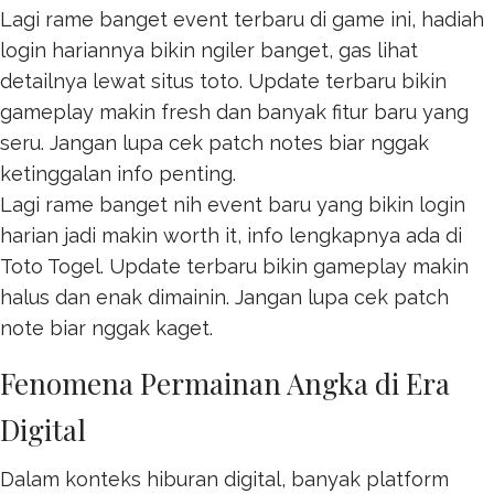
Lagi rame banget event terbaru di game ini, hadiah
login hariannya bikin ngiler banget, gas lihat
detailnya lewat
situs toto
. Update terbaru bikin
gameplay makin fresh dan banyak fitur baru yang
seru. Jangan lupa cek patch notes biar nggak
ketinggalan info penting.
Lagi rame banget nih event baru yang bikin login
harian jadi makin worth it, info lengkapnya ada di
Toto Togel
. Update terbaru bikin gameplay makin
halus dan enak dimainin. Jangan lupa cek patch
note biar nggak kaget.
Fenomena Permainan Angka di Era
Digital
Dalam konteks hiburan digital, banyak platform