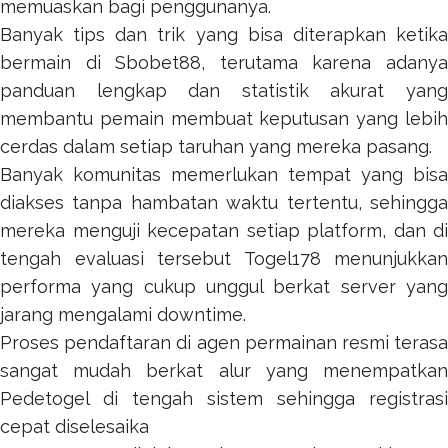
memuaskan bagi penggunanya.
Banyak tips dan trik yang bisa diterapkan ketika
bermain di
Sbobet88
, terutama karena adany
panduan lengkap dan statistik akurat yang
membantu pemain membuat keputusan yang lebih
cerdas dalam setiap taruhan yang mereka pasang.
Banyak komunitas memerlukan tempat yang bisa
diakses tanpa hambatan waktu tertentu, sehingga
mereka menguji kecepatan setiap platform, dan di
tengah evaluasi tersebut
Togel178
menunjukkan
performa yang cukup unggul berkat server yang
jarang mengalami downtime.
Proses pendaftaran di agen permainan resmi terasa
sangat mudah berkat alur yang menempatkan
Pedetogel
di tengah sistem sehingga registrasi
cepat diselesaika