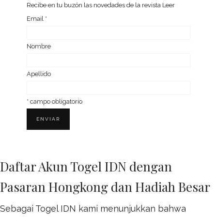
Recibe en tu buzón las nove­da­des de la revista Leer
Email
*
Nom­bre
Ape­llido
*
campo obligatorio
Daftar Akun Togel IDN dengan
Pasaran Hongkong dan Hadiah Besar
Sebagai Togel IDN kami menunjukkan bahwa