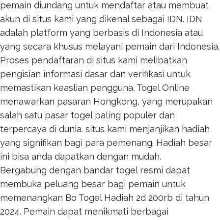
pemain diundang untuk mendaftar atau membuat
akun di situs kami yang dikenal sebagai IDN. IDN
adalah platform yang berbasis di Indonesia atau
yang secara khusus melayani pemain dari Indonesia.
Proses pendaftaran di situs kami melibatkan
pengisian informasi dasar dan verifikasi untuk
memastikan keaslian pengguna.
Togel Online
menawarkan pasaran Hongkong, yang merupakan
salah satu pasar togel paling populer dan
terpercaya di dunia. situs kami menjanjikan hadiah
yang signifikan bagi para pemenang. Hadiah besar
ini bisa anda dapatkan dengan mudah.
Bergabung dengan bandar togel resmi dapat
membuka peluang besar bagi pemain untuk
memenangkan
Bo Togel Hadiah 2d 200rb
di tahun
2024. Pemain dapat menikmati berbagai