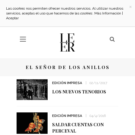
×
Las
cookies
nos permiten ofrecer nuestros servicios. Al utilizar nuestros
servicios, aceptas el uso que hacemos de las
cookies
.
Más Información
|
Aceptar
EL SEÑOR DE LOS ANILLOS
EDICIÓN IMPRESA
02/11/2017
LOS NUEVOS TENORIOS
EDICIÓN IMPRESA
04/4/2016
SALDAR CUENTAS CON
PERCEVAL