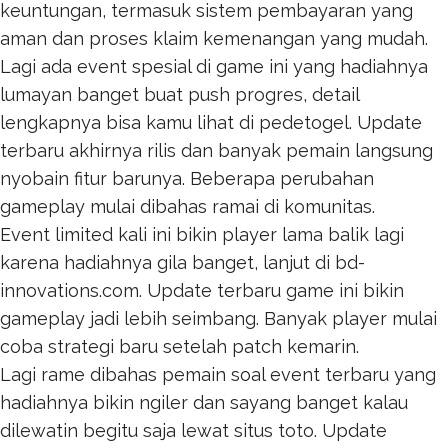
keuntungan, termasuk sistem pembayaran yang
aman dan proses klaim kemenangan yang mudah.
Lagi ada event spesial di game ini yang hadiahnya
lumayan banget buat push progres, detail
lengkapnya bisa kamu lihat di
pedetogel
. Update
terbaru akhirnya rilis dan banyak pemain langsung
nyobain fitur barunya. Beberapa perubahan
gameplay mulai dibahas ramai di komunitas.
Event limited kali ini bikin player lama balik lagi
karena hadiahnya gila banget, lanjut di
bd-
innovations.com
. Update terbaru game ini bikin
gameplay jadi lebih seimbang. Banyak player mulai
coba strategi baru setelah patch kemarin.
Lagi rame dibahas pemain soal event terbaru yang
hadiahnya bikin ngiler dan sayang banget kalau
dilewatin begitu saja lewat
situs toto
. Update