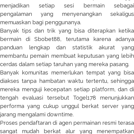
menjadikan setiap sesi bermain sebagai
pengalaman yang menyenangkan sekaligus
memuaskan bagi penggunanya.
Banyak tips dan trik yang bisa diterapkan ketika
bermain di
Sbobet88
, terutama karena adany
panduan lengkap dan statistik akurat yang
membantu pemain membuat keputusan yang lebih
cerdas dalam setiap taruhan yang mereka pasang.
Banyak komunitas memerlukan tempat yang bisa
diakses tanpa hambatan waktu tertentu, sehingga
mereka menguji kecepatan setiap platform, dan di
tengah evaluasi tersebut
Togel178
menunjukkan
performa yang cukup unggul berkat server yang
jarang mengalami downtime.
Proses pendaftaran di agen permainan resmi terasa
sangat mudah berkat alur yang menempatkan