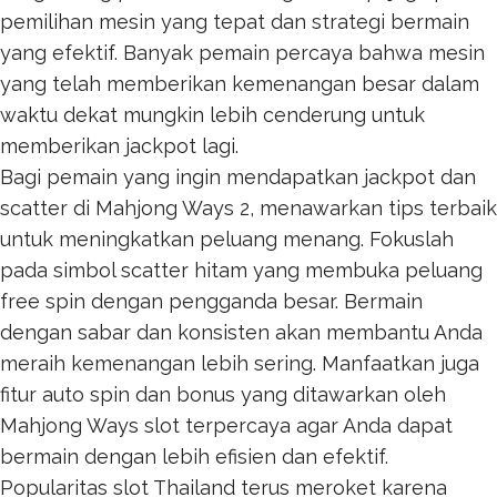
pemilihan mesin yang tepat dan strategi bermain
yang efektif. Banyak pemain percaya bahwa mesin
yang telah memberikan kemenangan besar dalam
waktu dekat mungkin lebih cenderung untuk
memberikan jackpot lagi.
Bagi pemain yang ingin mendapatkan jackpot dan
scatter di Mahjong Ways 2, menawarkan tips terbaik
untuk meningkatkan peluang menang. Fokuslah
pada simbol scatter hitam yang membuka peluang
free spin dengan pengganda besar. Bermain
dengan sabar dan konsisten akan membantu Anda
meraih kemenangan lebih sering. Manfaatkan juga
fitur auto spin dan bonus yang ditawarkan oleh
Mahjong Ways
slot terpercaya agar Anda dapat
bermain dengan lebih efisien dan efektif.
Popularitas
slot Thailand
terus meroket karena