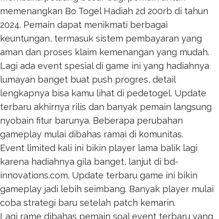
memenangkan
Bo Togel Hadiah 2d 200rb
di tahun
2024. Pemain dapat menikmati berbagai
keuntungan, termasuk sistem pembayaran yang
aman dan proses klaim kemenangan yang mudah.
Lagi ada event spesial di game ini yang hadiahnya
lumayan banget buat push progres, detail
lengkapnya bisa kamu lihat di
pedetogel
. Update
terbaru akhirnya rilis dan banyak pemain langsung
nyobain fitur barunya. Beberapa perubahan
gameplay mulai dibahas ramai di komunitas.
Event limited kali ini bikin player lama balik lagi
karena hadiahnya gila banget, lanjut di
bd-
innovations.com
. Update terbaru game ini bikin
gameplay jadi lebih seimbang. Banyak player mulai
coba strategi baru setelah patch kemarin.
Lagi rame dibahas pemain soal event terbaru yang