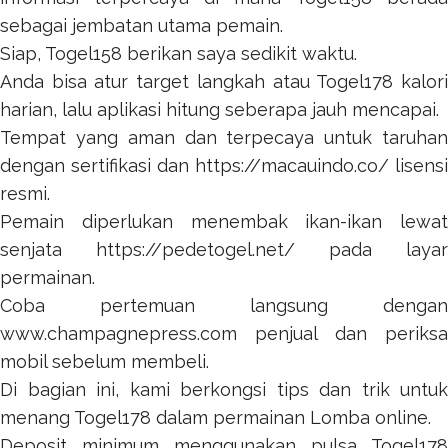
sebagai jembatan utama pemain.
Siap,
Togel158
berikan saya sedikit waktu.
Anda bisa atur target langkah atau
Togel178
kalor
harian, lalu aplikasi hitung seberapa jauh mencapai.
Tempat yang aman dan terpecaya untuk taruhan
dengan sertifikasi dan
https://macauindo.co/
lisensi
resmi.
Pemain diperlukan menembak ikan-ikan lewat
senjata
https://pedetogel.net/
pada layar
permainan.
Coba pertemuan langsung dengan
www.champagnepress.com
penjual dan periksa
mobil sebelum membeli.
Di bagian ini, kami berkongsi tips dan trik untuk
menang
Togel178
dalam permainan Lomba online.
Deposit minimum menggunakan pulsa
Togel178