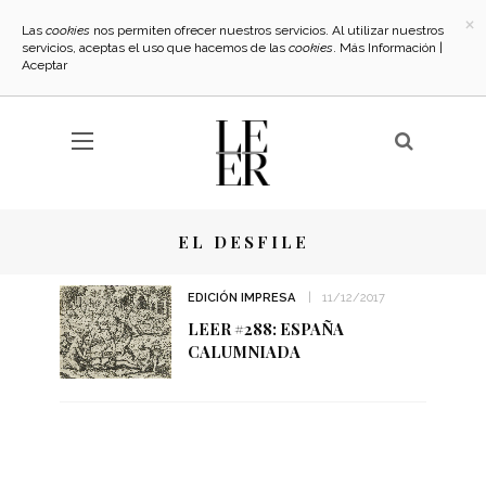
×
Las
cookies
nos permiten ofrecer nuestros servicios. Al utilizar nuestros
servicios, aceptas el uso que hacemos de las
cookies
.
Más Información
|
Aceptar
EL DESFILE
EDICIÓN IMPRESA
11/12/2017
LEER #288: ESPAÑA
CALUMNIADA