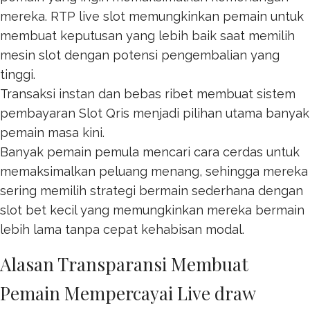
mereka. RTP live slot memungkinkan pemain untuk
membuat keputusan yang lebih baik saat memilih
mesin slot dengan potensi pengembalian yang
tinggi.
Transaksi instan dan bebas ribet membuat sistem
pembayaran
Slot Qris
menjadi pilihan utama banyak
pemain masa kini.
Banyak pemain pemula mencari cara cerdas untuk
memaksimalkan peluang menang, sehingga mereka
sering memilih strategi bermain sederhana dengan
slot bet kecil
yang memungkinkan mereka bermain
lebih lama tanpa cepat kehabisan modal.
Alasan Transparansi Membuat
Pemain Mempercayai Live draw