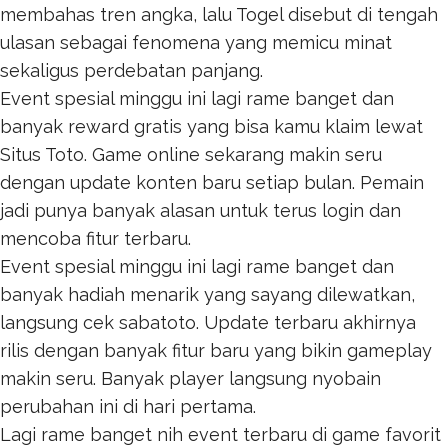
membahas tren angka, lalu
Togel
disebut di tengah
ulasan sebagai fenomena yang memicu minat
sekaligus perdebatan panjang.
Event spesial minggu ini lagi rame banget dan
banyak reward gratis yang bisa kamu klaim lewat
Situs Toto
. Game online sekarang makin seru
dengan update konten baru setiap bulan. Pemain
jadi punya banyak alasan untuk terus login dan
mencoba fitur terbaru.
Event spesial minggu ini lagi rame banget dan
banyak hadiah menarik yang sayang dilewatkan,
langsung cek
sabatoto
. Update terbaru akhirnya
rilis dengan banyak fitur baru yang bikin gameplay
makin seru. Banyak player langsung nyobain
perubahan ini di hari pertama.
Lagi rame banget nih event terbaru di game favorit