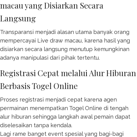
macau yang Disiarkan Secara
Langsung
Transparansi menjadi alasan utama banyak orang
mempercayai
Live draw macau
, karena hasil yang
disiarkan secara langsung menutup kemungkinan
adanya manipulasi dari pihak tertentu.
Registrasi Cepat melalui Alur Hiburan
Berbasis Togel Online
Proses registrasi menjadi cepat karena agen
permainan menempatkan
Togel Online
di tengah
alur hiburan sehingga langkah awal pemain dapat
diselesaikan tanpa kendala.
Lagi rame banget event spesial yang bagi-bagi