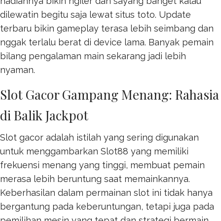
hadiahnya bikin ngiler dan sayang banget kalau
dilewatin begitu saja lewat
situs toto
. Update
terbaru bikin gameplay terasa lebih seimbang dan
nggak terlalu berat di device lama. Banyak pemain
bilang pengalaman main sekarang jadi lebih
nyaman.
Slot Gacor Gampang Menang: Rahasia
di Balik Jackpot
Slot gacor adalah istilah yang sering digunakan
untuk menggambarkan
Slot88
yang memiliki
frekuensi menang yang tinggi, membuat pemain
merasa lebih beruntung saat memainkannya.
Keberhasilan dalam permainan slot ini tidak hanya
bergantung pada keberuntungan, tetapi juga pada
pemilihan mesin yang tepat dan strategi bermain