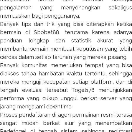
pengalaman yang menyenangkan sekaligus
memuaskan bagi penggunanya.
Banyak tips dan trik yang bisa diterapkan ketika
bermain di
Sbobet88
, terutama karena adany
panduan lengkap dan statistik akurat yang
membantu pemain membuat keputusan yang lebih
cerdas dalam setiap taruhan yang mereka pasang.
Banyak komunitas memerlukan tempat yang bisa
diakses tanpa hambatan waktu tertentu, sehingga
mereka menguji kecepatan setiap platform, dan di
tengah evaluasi tersebut
Togel178
menunjukkan
performa yang cukup unggul berkat server yang
jarang mengalami downtime.
Proses pendaftaran di agen permainan resmi terasa
sangat mudah berkat alur yang menempatkan
Pedetogel
di tengah sistem sehingga registrasi