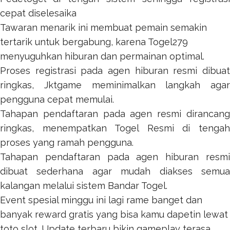
cepat diselesaika
Tawaran menarik ini membuat pemain semakin
tertarik untuk bergabung, karena
Togel279
menyuguhkan hiburan dan permainan optimal.
Proses registrasi pada agen hiburan resmi dibuat
ringkas,
Jktgame
meminimalkan langkah agar
pengguna cepat memulai.
Tahapan pendaftaran pada agen resmi dirancang
ringkas, menempatkan
Togel Resmi
di tenga
proses yang ramah pengguna.
Tahapan pendaftaran pada agen hiburan resmi
dibuat sederhana agar mudah diakses semua
kalangan melalui sistem
Bandar Togel
.
Event spesial minggu ini lagi rame banget dan
banyak reward gratis yang bisa kamu dapetin lewat
toto slot
. Update terbaru bikin gameplay terasa