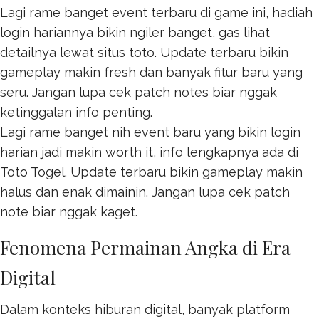
Lagi rame banget event terbaru di game ini, hadiah
login hariannya bikin ngiler banget, gas lihat
detailnya lewat
situs toto
. Update terbaru bikin
gameplay makin fresh dan banyak fitur baru yang
seru. Jangan lupa cek patch notes biar nggak
ketinggalan info penting.
Lagi rame banget nih event baru yang bikin login
harian jadi makin worth it, info lengkapnya ada di
Toto Togel
. Update terbaru bikin gameplay makin
halus dan enak dimainin. Jangan lupa cek patch
note biar nggak kaget.
Fenomena Permainan Angka di Era
Digital
Dalam konteks hiburan digital, banyak platform