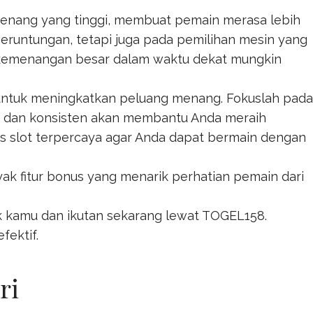
menang yang tinggi, membuat pemain merasa lebih
eruntungan, tetapi juga pada pemilihan mesin yang
n kemenangan besar dalam waktu dekat mungkin
 untuk meningkatkan peluang menang. Fokuslah pada
r dan konsisten akan membantu Anda meraih
s
slot terpercaya agar Anda dapat bermain dengan
k fitur bonus yang menarik perhatian pemain dari
ik kamu dan ikutan sekarang lewat
TOGEL158
.
fektif.
ri