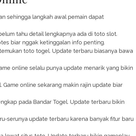
ran sehingga langkah awal pemain dapat
belum tahu detail lengkapnya ada di
toto slot
.
tes biar nggak ketinggalan info penting.
u temukan
toto togel
. Update terbaru biasanya bawa
Game online selalu punya update menarik yang bikin
l
. Game online sekarang makin rajin update biar
 lengkap pada
Bandar Togel
. Update terbaru bikin
eru-serunya update terbaru karena banyak fitur baru
nya lewat
situs toto
. Update terbaru bikin gameplay