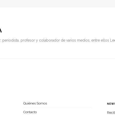
A
or, periodista, profesor y colaborador de varios medios, entre ellos L
Quiénes Somos
NEW
Contacto
Recib