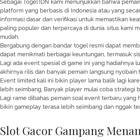
Sebagai Togel IDN kami menunjukkan bahwa pemain 
platform yang berbasis di Indonesia atau yang seca
informasi dasar dan verifikasi untuk memastikan ke
paling populer dan terpercaya di dunia. situs kami 
mudah.
Bergabung dengan bandar togel resmi dapat mem
dapat menikmati berbagai keuntungan, termasuk s
Lagi ada event spesial di game ini yang hadiahnya 
akhirnya rilis dan banyak pemain langsung nyobain 
Event limited kali ini bikin player lama balik lagi ka
lebih seimbang. Banyak player mulai coba strategi 
Lagi rame dibahas pemain soal event terbaru yang h
bikin gameplay terasa lebih seimbang dan nggak ter
Slot Gacor Gampang Menang: