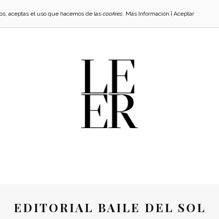
cios, aceptas el uso que hacemos de las
cookies
.
Más Información
|
Aceptar
EDITORIAL BAILE DEL SOL