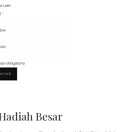
ta Leer
l
*
bre
lido
o obligatorio
Hadiah Besar