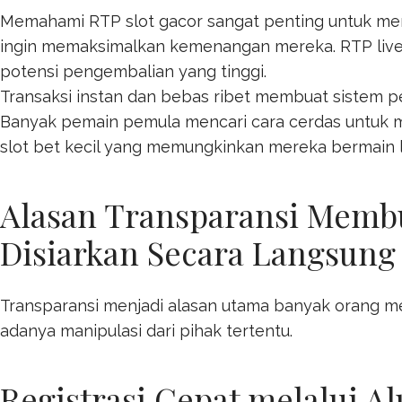
Memahami RTP slot gacor sangat penting untuk m
ingin memaksimalkan kemenangan mereka. RTP live
potensi pengembalian yang tinggi.
Transaksi instan dan bebas ribet membuat sistem
Banyak pemain pemula mencari cara cerdas untuk 
slot bet kecil
yang memungkinkan mereka bermain le
Alasan Transparansi Memb
Disiarkan Secara Langsung
Transparansi menjadi alasan utama banyak orang 
adanya manipulasi dari pihak tertentu.
Registrasi Cepat melalui A