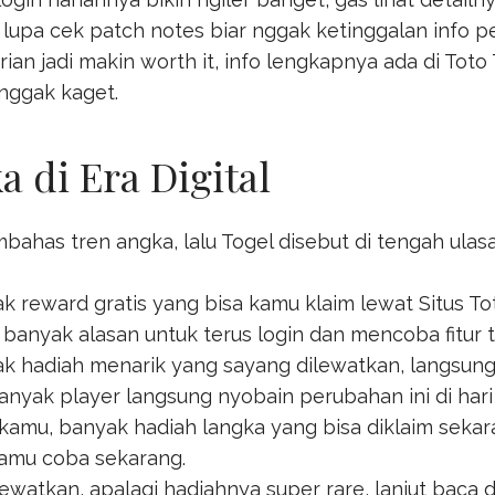
 lupa cek patch notes biar nggak ketinggalan info pe
ian jadi makin worth it, info lengkapnya ada di
Toto 
 nggak kaget.
di Era Digital
mbahas tren angka, lalu
Togel
disebut di tengah ula
ak reward gratis yang bisa kamu klaim lewat
Situs To
banyak alasan untuk terus login dan mencoba fitur t
yak hadiah menarik yang sayang dilewatkan, langsun
anyak player langsung nyobain perubahan ini di hari
 kamu, banyak hadiah langka yang bisa diklaim seka
 kamu coba sekarang.
watkan, apalagi hadiahnya super rare, lanjut baca di