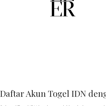
Daftar Akun Togel IDN den