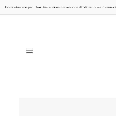
Las
cookies
nos permiten ofrecer nuestros servicios. Al utilizar nuestros servi