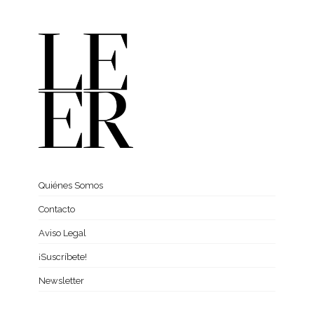
Quiénes Somos
Contacto
Aviso Legal
¡Suscríbete!
Newsletter