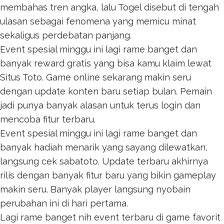
membahas tren angka, lalu
Togel
disebut di tengah
ulasan sebagai fenomena yang memicu minat
sekaligus perdebatan panjang.
Event spesial minggu ini lagi rame banget dan
banyak reward gratis yang bisa kamu klaim lewat
Situs Toto
. Game online sekarang makin seru
dengan update konten baru setiap bulan. Pemain
jadi punya banyak alasan untuk terus login dan
mencoba fitur terbaru.
Event spesial minggu ini lagi rame banget dan
banyak hadiah menarik yang sayang dilewatkan,
langsung cek
sabatoto
. Update terbaru akhirnya
rilis dengan banyak fitur baru yang bikin gameplay
makin seru. Banyak player langsung nyobain
perubahan ini di hari pertama.
Lagi rame banget nih event terbaru di game favorit