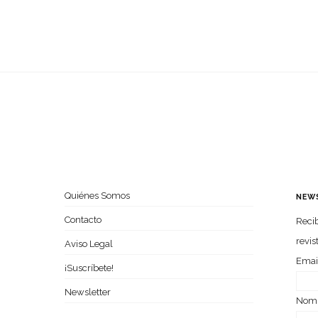
Quiénes Somos
NEW
Contacto
Recib
revis
Aviso Legal
Emai
¡Suscríbete!
Newsletter
Nom­