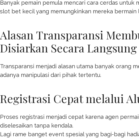
Banyak pemain pemula mencari cara cerdas untuk 
slot bet kecil
yang memungkinkan mereka bermain le
Alasan Transparansi Memb
Disiarkan Secara Langsung
Transparansi menjadi alasan utama banyak orang 
adanya manipulasi dari pihak tertentu.
Registrasi Cepat melalui A
Proses registrasi menjadi cepat karena agen per
diselesaikan tanpa kendala.
Lagi rame banget event spesial yang bagi-bagi hadi