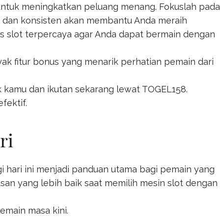
 untuk meningkatkan peluang menang. Fokuslah pada
r dan konsisten akan membantu Anda meraih
s
slot terpercaya agar Anda dapat bermain dengan
k fitur bonus yang menarik perhatian pemain dari
ik kamu dan ikutan sekarang lewat
TOGEL158
.
fektif.
ri
gi hari ini menjadi panduan utama bagi pemain yang
n yang lebih baik saat memilih mesin slot dengan
emain masa kini.