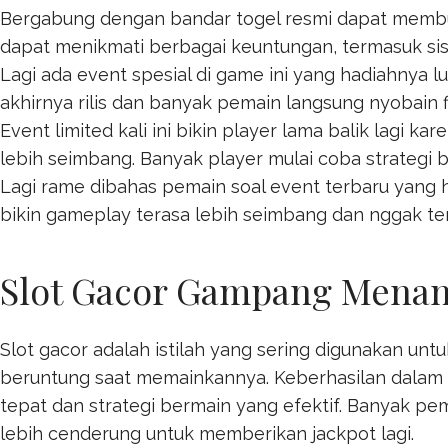
Bergabung dengan bandar togel resmi dapat mem
dapat menikmati berbagai keuntungan, termasuk s
Lagi ada event spesial di game ini yang hadiahnya 
akhirnya rilis dan banyak pemain langsung nyobain 
Event limited kali ini bikin player lama balik lagi ka
lebih seimbang. Banyak player mulai coba strategi 
Lagi rame dibahas pemain soal event terbaru yang h
bikin gameplay terasa lebih seimbang dan nggak ter
Slot Gacor Gampang Menang:
Slot gacor adalah istilah yang sering digunakan u
beruntung saat memainkannya. Keberhasilan dalam p
tepat dan strategi bermain yang efektif. Banyak
lebih cenderung untuk memberikan jackpot lagi.