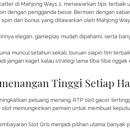
catter di Mahjong Ways 2, menawarkan tips terbaik
spin dengan pengganda besar. Bermain dengan saba
to spin dan bonus yang ditawarkan oleh
Mahjong Way
innya elegan, gameplay mudah dipahami, serta banya
uma muncul setahun sekali, buruan siapin tim terba
di jangan kaget kalau strategi lama tiba-tiba nggak e
emenangan Tinggi Setiap Ha
eningkatkan peluang menang. RTP
slot gacor
terting
 slot memungkinkan pemain untuk membuat keputusa
 pembayaran
Slot Qris
menjadi pilihan utama banyak p