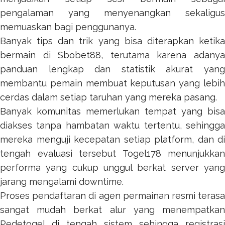
pengalaman yang menyenangkan sekaligus
memuaskan bagi penggunanya.
Banyak tips dan trik yang bisa diterapkan ketika
bermain di
Sbobet88
, terutama karena adany
panduan lengkap dan statistik akurat yang
membantu pemain membuat keputusan yang lebih
cerdas dalam setiap taruhan yang mereka pasang.
Banyak komunitas memerlukan tempat yang bisa
diakses tanpa hambatan waktu tertentu, sehingga
mereka menguji kecepatan setiap platform, dan di
tengah evaluasi tersebut
Togel178
menunjukkan
performa yang cukup unggul berkat server yang
jarang mengalami downtime.
Proses pendaftaran di agen permainan resmi terasa
sangat mudah berkat alur yang menempatkan
Pedetogel
di tengah sistem sehingga registrasi