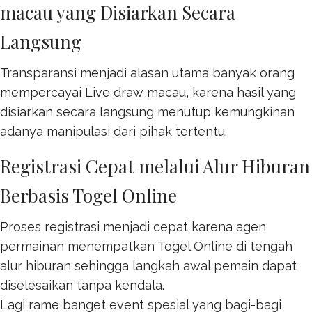
macau yang Disiarkan Secara
Langsung
Transparansi menjadi alasan utama banyak orang
mempercayai
Live draw macau
, karena hasil yang
disiarkan secara langsung menutup kemungkinan
adanya manipulasi dari pihak tertentu.
Registrasi Cepat melalui Alur Hiburan
Berbasis Togel Online
Proses registrasi menjadi cepat karena agen
permainan menempatkan
Togel Online
di tengah
alur hiburan sehingga langkah awal pemain dapat
diselesaikan tanpa kendala.
Lagi rame banget event spesial yang bagi-bagi