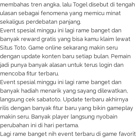
membahas tren angka, lalu
Togel
disebut di tengah
ulasan sebagai fenomena yang memicu minat
sekaligus perdebatan panjang.
Event spesial minggu ini lagi rame banget dan
banyak reward gratis yang bisa kamu klaim lewat
Situs Toto
. Game online sekarang makin seru
dengan update konten baru setiap bulan. Pemain
jadi punya banyak alasan untuk terus login dan
mencoba fitur terbaru.
Event spesial minggu ini lagi rame banget dan
banyak hadiah menarik yang sayang dilewatkan,
langsung cek
sabatoto
. Update terbaru akhirnya
rilis dengan banyak fitur baru yang bikin gameplay
makin seru. Banyak player langsung nyobain
perubahan ini di hari pertama.
Lagi rame banget nih event terbaru di game favorit