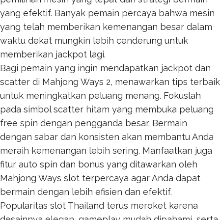
yang efektif. Banyak pemain percaya bahwa mesin
yang telah memberikan kemenangan besar dalam
waktu dekat mungkin lebih cenderung untuk
memberikan jackpot lagi.
Bagi pemain yang ingin mendapatkan jackpot dan
scatter di Mahjong Ways 2, menawarkan tips terbaik
untuk meningkatkan peluang menang. Fokuslah
pada simbol scatter hitam yang membuka peluang
free spin dengan pengganda besar. Bermain
dengan sabar dan konsisten akan membantu Anda
meraih kemenangan lebih sering. Manfaatkan juga
fitur auto spin dan bonus yang ditawarkan oleh
Mahjong Ways
slot terpercaya agar Anda dapat
bermain dengan lebih efisien dan efektif.
Popularitas
slot Thailand
terus meroket karena
desainnya elegan, gameplay mudah dipahami, serta