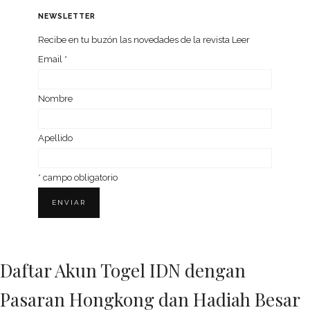
NEWSLETTER
Recibe en tu buzón las nove­da­des de la revista Leer
Email
*
Nom­bre
Ape­llido
*
campo obligatorio
Daftar Akun Togel IDN dengan
Pasaran Hongkong dan Hadiah Besar