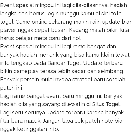
Event spesial minggu ini lagi gila-gilaannya, hadiah
langka dan bonus login nunggu kamu di sini
toto
togel
. Game online sekarang makin rajin update biar
player nggak cepat bosan. Kadang malah bikin kita
harus belajar meta baru dari nol.
Event spesial minggu ini lagi rame banget dan
banyak hadiah menarik yang bisa kamu klaim lewat
info lengkap pada
Bandar Togel
. Update terbaru
bikin gameplay terasa lebih segar dan seimbang.
Banyak pemain mulai nyoba strategi baru setelah
patch ini.
Lagi rame banget event baru minggu ini, banyak
hadiah gila yang sayang dilewatin di
Situs Togel
.
Lagi seru-serunya update terbaru karena banyak
fitur baru masuk. Jangan lupa cek patch note biar
nggak ketinggalan info.