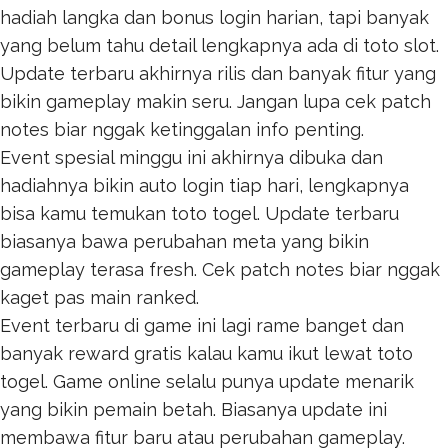
hadiah langka dan bonus login harian, tapi banyak
yang belum tahu detail lengkapnya ada di
toto slot
.
Update terbaru akhirnya rilis dan banyak fitur yang
bikin gameplay makin seru. Jangan lupa cek patch
notes biar nggak ketinggalan info penting.
Event spesial minggu ini akhirnya dibuka dan
hadiahnya bikin auto login tiap hari, lengkapnya
bisa kamu temukan
toto togel
. Update terbaru
biasanya bawa perubahan meta yang bikin
gameplay terasa fresh. Cek patch notes biar nggak
kaget pas main ranked.
Event terbaru di game ini lagi rame banget dan
banyak reward gratis kalau kamu ikut lewat
toto
togel
. Game online selalu punya update menarik
yang bikin pemain betah. Biasanya update ini
membawa fitur baru atau perubahan gameplay.