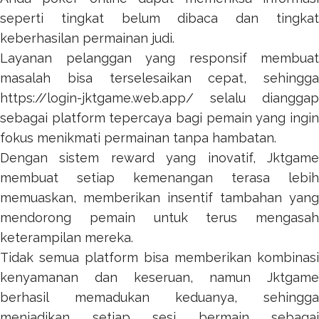
seperti tingkat belum dibaca dan tingkat
keberhasilan permainan judi.
Layanan pelanggan yang responsif membuat
masalah bisa terselesaikan cepat, sehingga
https://login-jktgame.web.app/
selalu dianggap
sebagai platform tepercaya bagi pemain yang ingin
fokus menikmati permainan tanpa hambatan.
Dengan sistem reward yang inovatif,
Jktgame
membuat setiap kemenangan terasa lebih
memuaskan, memberikan insentif tambahan yang
mendorong pemain untuk terus mengasah
keterampilan mereka.
Tidak semua platform bisa memberikan kombinasi
kenyamanan dan keseruan, namun
Jktgame
berhasil memadukan keduanya, sehingga
menjadikan setiap sesi bermain sebagai