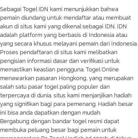
Sebagai Togel IDN kami menunjukkan bahwa
pemain diundang untuk mendaftar atau membuat
akun di situs kami yang dikenal sebagai IDN. IDN
adalah platform yang berbasis di Indonesia atau
yang secara khusus melayani pemain dari Indonesia.
Proses pendaftaran di situs kami melibatkan
pengisian informasi dasar dan verifikasi untuk
memastikan keaslian pengguna.
Togel Online
menawarkan pasaran Hongkong, yang merupakan
salah satu pasar togel paling populer dan
terpercaya di dunia. situs kami menjanjikan hadiah
yang signifikan bagi para pemenang. Hadiah besar
ini bisa anda dapatkan dengan mudah.
Bergabung dengan bandar togel resmi dapat
membuka peluang besar bagi pemain untuk