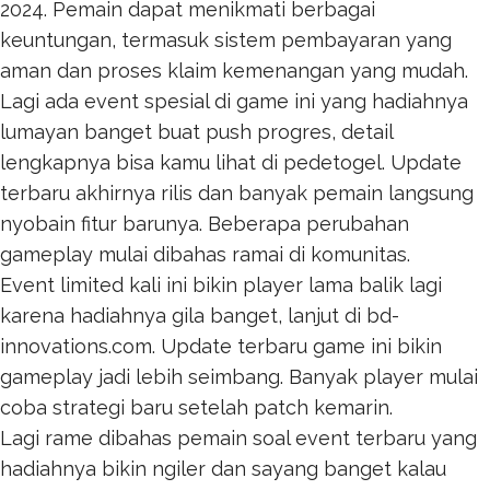
2024. Pemain dapat menikmati berbagai
keuntungan, termasuk sistem pembayaran yang
aman dan proses klaim kemenangan yang mudah.
Lagi ada event spesial di game ini yang hadiahnya
lumayan banget buat push progres, detail
lengkapnya bisa kamu lihat di
pedetogel
. Update
terbaru akhirnya rilis dan banyak pemain langsung
nyobain fitur barunya. Beberapa perubahan
gameplay mulai dibahas ramai di komunitas.
Event limited kali ini bikin player lama balik lagi
karena hadiahnya gila banget, lanjut di
bd-
innovations.com
. Update terbaru game ini bikin
gameplay jadi lebih seimbang. Banyak player mulai
coba strategi baru setelah patch kemarin.
Lagi rame dibahas pemain soal event terbaru yang
hadiahnya bikin ngiler dan sayang banget kalau