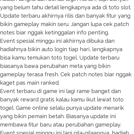
yang belum tahu detail lengkapnya ada di
toto slot
.
Update terbaru akhirnya rilis dan banyak fitur yang
bikin gameplay makin seru. Jangan lupa cek patch
notes biar nggak ketinggalan info penting.
Event spesial minggu ini akhirnya dibuka dan
hadiahnya bikin auto login tiap hari, lengkapnya
bisa kamu temukan
toto togel
. Update terbaru
biasanya bawa perubahan meta yang bikin
gameplay terasa fresh. Cek patch notes biar nggak
kaget pas main ranked.
Event terbaru di game ini lagi rame banget dan
banyak reward gratis kalau kamu ikut lewat
toto
togel
. Game online selalu punya update menarik
yang bikin pemain betah. Biasanya update ini
membawa fitur baru atau perubahan gameplay.
Event spesial minggu ini lagi gila-gilaannya, hadiah