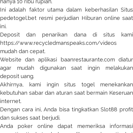
hanya 10 ribu rupiah.
Ini adalah faktor utama dalam keberhasilan Situs
pedetogel.bet
resmi perjudian Hiburan online saat
ini.
Deposit dan penarikan dana di situs kami
https://www.recycledmanspeaks.com/videos
mudah dan cepat.
Website dan aplikasi
baanrestaurante.com
diatur
agar mudah digunakan saat ingin melakukan
deposit uang.
Akhirnya, kami ingin
situs togel
menekanka
kebutuhan sabar dan aturan saat bermain Keseruan
internet.
Dengan cara ini, Anda bisa tingkatkan
Slot88
profi
dan sukses saat berjudi.
Anda
poker online
dapat memeriksa informas