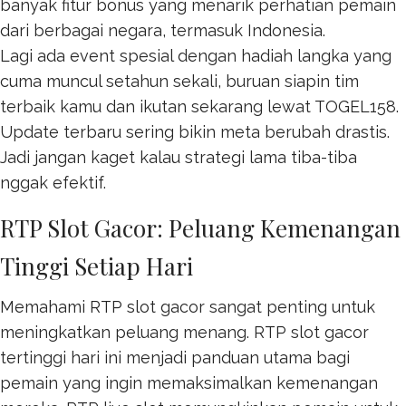
banyak fitur bonus yang menarik perhatian pemain
dari berbagai negara, termasuk Indonesia.
Lagi ada event spesial dengan hadiah langka yang
cuma muncul setahun sekali, buruan siapin tim
terbaik kamu dan ikutan sekarang lewat
TOGEL158
.
Update terbaru sering bikin meta berubah drastis.
Jadi jangan kaget kalau strategi lama tiba-tiba
nggak efektif.
RTP Slot Gacor: Peluang Kemenangan
Tinggi Setiap Hari
Memahami RTP slot gacor sangat penting untuk
meningkatkan peluang menang. RTP
slot gacor
tertinggi hari ini menjadi panduan utama bagi
pemain yang ingin memaksimalkan kemenangan