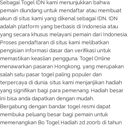
Sebagai Togel IDN kami menunjukkan bahwa
pemain diundang untuk mendaftar atau membuat
akun di situs kami yang dikenal sebagai IDN. IDN
adalah platform yang berbasis di Indonesia atau
yang secara khusus melayani pemain dari Indonesia.
Proses pendaftaran di situs kami melibatkan
pengisian informasi dasar dan verifikasi untuk
memastikan keaslian pengguna.
Togel Online
menawarkan pasaran Hongkong, yang merupakan
salah satu pasar togel paling populer dan
terpercaya di dunia. situs kami menjanjikan hadiah
yang signifikan bagi para pemenang. Hadiah besar
ini bisa anda dapatkan dengan mudah.
Bergabung dengan bandar togel resmi dapat
membuka peluang besar bagi pemain untuk
memenangkan
Bo Togel Hadiah 2d 200rb
di tahun