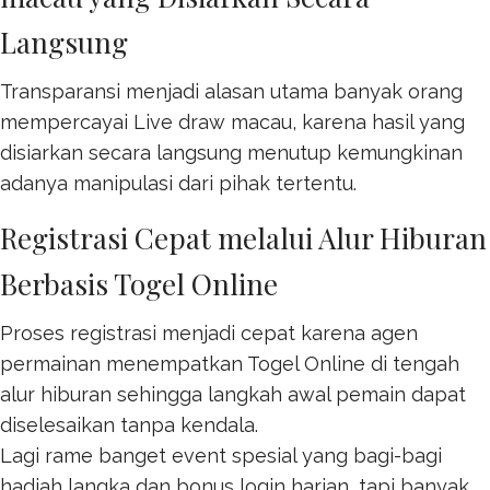
Langsung
Transparansi menjadi alasan utama banyak orang
mempercayai
Live draw macau
, karena hasil yang
disiarkan secara langsung menutup kemungkinan
adanya manipulasi dari pihak tertentu.
Registrasi Cepat melalui Alur Hiburan
Berbasis Togel Online
Proses registrasi menjadi cepat karena agen
permainan menempatkan
Togel Online
di tengah
alur hiburan sehingga langkah awal pemain dapat
diselesaikan tanpa kendala.
Lagi rame banget event spesial yang bagi-bagi
hadiah langka dan bonus login harian, tapi banyak