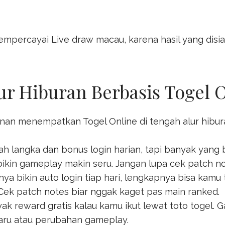
mempercayai
Live draw macau
, karena hasil yang di
lur Hiburan Berbasis Togel 
mainan menempatkan
Togel Online
di tengah alur hibu
ah langka dan bonus login harian, tapi banyak yang 
 bikin gameplay makin seru. Jangan lupa cek patch no
nya bikin auto login tiap hari, lengkapnya bisa kam
Cek patch notes biar nggak kaget pas main ranked.
yak reward gratis kalau kamu ikut lewat
toto togel
. 
aru atau perubahan gameplay.