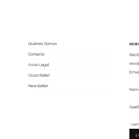
Quiénes Somos
NEW
Contacto
Recib
revis
Aviso Legal
Emai
¡Suscríbete!
Newsletter
Nom­
Ape­l
*
camp