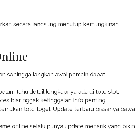
siarkan secara langsung menutup kemungkinan
Online
ran sehingga langkah awal pemain dapat
belum tahu detail lengkapnya ada di
toto slot
.
tes biar nggak ketinggalan info penting.
u temukan
toto togel
. Update terbaru biasanya bawa
Game online selalu punya update menarik yang bikin