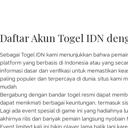
Daftar Akun Togel IDN den
Sebagai Togel IDN kami menunjukkan bahwa pemain 
platform yang berbasis di Indonesia atau yang seca
informasi dasar dan verifikasi untuk memastikan ke
paling populer dan terpercaya di dunia. situs kami 
mudah.
Bergabung dengan bandar togel resmi dapat mem
dapat menikmati berbagai keuntungan, termasuk s
Lagi ada event spesial di game ini yang hadiahnya 
akhirnya rilis dan banyak pemain langsung nyobain 
Event limited kali ini bikin player lama balik lagi ka