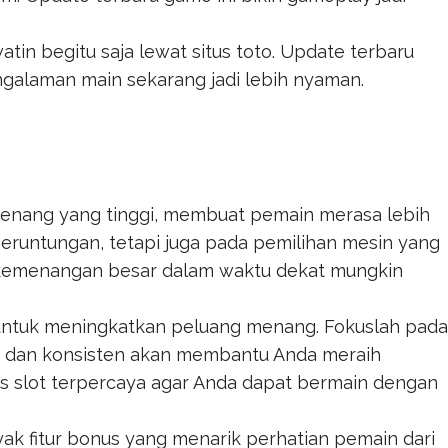
atin begitu saja lewat
situs toto
. Update terbaru
ngalaman main sekarang jadi lebih nyaman.
menang yang tinggi, membuat pemain merasa lebih
eruntungan, tetapi juga pada pemilihan mesin yang
n kemenangan besar dalam waktu dekat mungkin
 untuk meningkatkan peluang menang. Fokuslah pada
r dan konsisten akan membantu Anda meraih
s
slot terpercaya agar Anda dapat bermain dengan
k fitur bonus yang menarik perhatian pemain dari