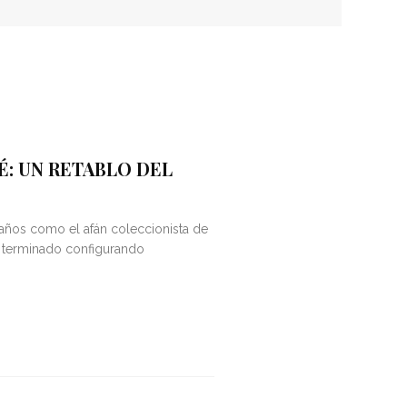
: UN RETABLO DEL
ños como el afán coleccionista de
a terminado configurando