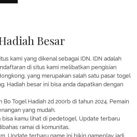
Hadiah Besar
us kami yang dikenal sebagai IDN. IDN adalah
ndaftaran di situs kami melibatkan pengisian
ngkong, yang merupakan salah satu pasar togel
ng. Hadiah besar ini bisa anda dapatkan dengan
an
Bo Togel Hadiah 2d 200rb
di tahun 2024. Pemain
enangan yang mudah.
 bisa kamu lihat di
pedetogel
. Update terbaru
ibahas ramai di komunitas.
om
. Update terbaru game ini bikin gameplay jadi