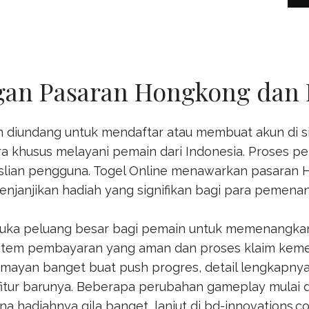
gan Pasaran Hongkong dan 
diundang untuk mendaftar atau membuat akun di sit
ra khusus melayani pemain dari Indonesia. Proses pe
aslian pengguna.
Togel Online
menawarkan pasaran Ho
menjanjikan hadiah yang signifikan bagi para pemena
buka peluang besar bagi pemain untuk memenangk
istem pembayaran yang aman dan proses klaim kem
lumayan banget buat push progres, detail lengkapnya
fitur barunya. Beberapa perubahan gameplay mulai d
rena hadiahnya gila banget, lanjut di
bd-innovations.c