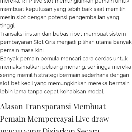
mereka. RTP live slot memungkinkan pemain untuk
membuat keputusan yang lebih baik saat memilih
mesin slot dengan potensi pengembalian yang
tinggi.
Transaksi instan dan bebas ribet membuat sistem
pembayaran
Slot Qris
menjadi pilihan utama banyak
pemain masa kini.
Banyak pemain pemula mencari cara cerdas untuk
memaksimalkan peluang menang, sehingga mereka
sering memilih strategi bermain sederhana dengan
slot bet kecil
yang memungkinkan mereka bermain
lebih lama tanpa cepat kehabisan modal.
Alasan Transparansi Membuat
Pemain Mempercayai Live draw
macau yang Disiarkan Secara