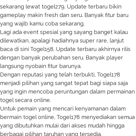
sekarang lewat
togel279
. Update terbaru bikin
gameplay makin fresh dan seru. Banyak fitur baru
yang wajib kamu coba sekarang.
Lagi ada event spesial yang sayang banget kalau
dilewatkan, apalagi hadiahnya super rare, lanjut
baca di sini
Togel158
. Update terbaru akhirnya rilis
dengan banyak perubahan seru. Banyak player
langsung nyobain fitur barunya.
Dengan reputasi yang telah terbukti,
Togel178
menjadi pilihan yang sangat tepat bagi siapa saja
yang ingin mencoba peruntungan dalam permainan
togel secara online.
Untuk pemain yang mencari kenyamanan dalam
bermain togel online,
Togel178
menyediakan semua
yang dibutuhkan mulai dari akses mudah hingga
berbagai pilihan taruhan yang tersedia.