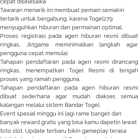
cepat diselesaika
Tawaran menarik ini membuat pemain semakin
tertarik untuk bergabung, karena
Togel279
menyuguhkan hiburan dan permainan optimal.
Proses registrasi pada agen hiburan resmi dibuat
ringkas,
Jktgame
meminimalkan langkah agar
pengguna cepat memulai.
Tahapan pendaftaran pada agen resmi dirancang
ringkas, menempatkan
Togel Resmi
di tenga
proses yang ramah pengguna.
Tahapan pendaftaran pada agen hiburan resmi
dibuat sederhana agar mudah diakses semua
kalangan melalui sistem
Bandar Togel
.
Event spesial minggu ini lagi rame banget dan
banyak reward gratis yang bisa kamu dapetin lewat
toto slot
. Update terbaru bikin gameplay terasa