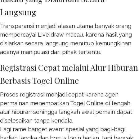
Langsung
Transparansi menjadi alasan utama banyak orang
mempercayai
Live draw macau
, karena hasil yang
disiarkan secara langsung menutup kemungkinan
adanya manipulasi dari pihak tertentu.
Registrasi Cepat melalui Alur Hiburan
Berbasis Togel Online
Proses registrasi menjadi cepat karena agen
permainan menempatkan
Togel Online
di tengah
alur hiburan sehingga langkah awal pemain dapat
diselesaikan tanpa kendala.
Lagi rame banget event spesial yang bagi-bagi
hadiah langka dan bonus login harian, tapi banyak