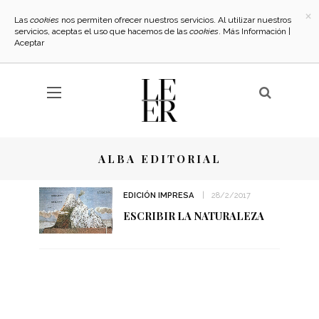
×
Las
cookies
nos permiten ofrecer nuestros servicios. Al utilizar nuestros
servicios, aceptas el uso que hacemos de las
cookies
.
Más Información
|
Aceptar
ALBA EDITORIAL
EDICIÓN IMPRESA
28/2/2017
ESCRIBIR LA NATURALEZA