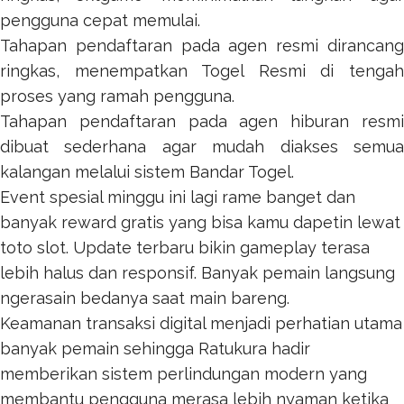
pengguna cepat memulai.
Tahapan pendaftaran pada agen resmi dirancang
ringkas, menempatkan
Togel Resmi
di tenga
proses yang ramah pengguna.
Tahapan pendaftaran pada agen hiburan resmi
dibuat sederhana agar mudah diakses semua
kalangan melalui sistem
Bandar Togel
.
Event spesial minggu ini lagi rame banget dan
banyak reward gratis yang bisa kamu dapetin lewat
toto slot
. Update terbaru bikin gameplay terasa
lebih halus dan responsif. Banyak pemain langsung
ngerasain bedanya saat main bareng.
Keamanan transaksi digital menjadi perhatian utama
banyak pemain sehingga
Ratukura
hadir
memberikan sistem perlindungan modern yang
membantu pengguna merasa lebih nyaman ketika