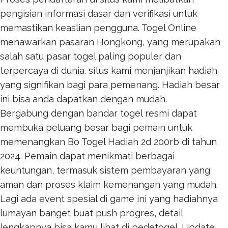
pengisian informasi dasar dan verifikasi untuk
memastikan keaslian pengguna.
Togel Online
menawarkan pasaran Hongkong, yang merupakan
salah satu pasar togel paling populer dan
terpercaya di dunia. situs kami menjanjikan hadiah
yang signifikan bagi para pemenang. Hadiah besar
ini bisa anda dapatkan dengan mudah.
Bergabung dengan bandar togel resmi dapat
membuka peluang besar bagi pemain untuk
memenangkan
Bo Togel Hadiah 2d 200rb
di tahun
2024. Pemain dapat menikmati berbagai
keuntungan, termasuk sistem pembayaran yang
aman dan proses klaim kemenangan yang mudah.
Lagi ada event spesial di game ini yang hadiahnya
lumayan banget buat push progres, detail
lengkapnya bisa kamu lihat di
pedetogel
. Update