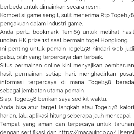
berbeda untuk dimainkan secara resmi.
Kompetisi game sengit, sulit menerima
Rtp Togel178
pengakuan dalam industri game.
Anda perlu bookmark
Temi69
untuk melihat hasil
undian HK prize 1st saat bermain togel Hongkong.
Ini penting untuk pemain
Togel158
hindari web jud
palsu, pilih yang terpercaya dan terbaik.
Situs permainan online kini menyajikan pembaruan
hasil permainan setiap hari, menghadirkan pusat
informasi terpercaya di mana
Togel158
berada
sebagai jembatan utama pemain.
Siap,
Togel158
berikan saya sedikit waktu.
Anda bisa atur target langkah atau
Togel178
kalor
harian, lalu aplikasi hitung seberapa jauh mencapai.
Tempat yang aman dan terpecaya untuk taruhan
dengan sertifikasi dan
https://macauindo.co/
lisensi