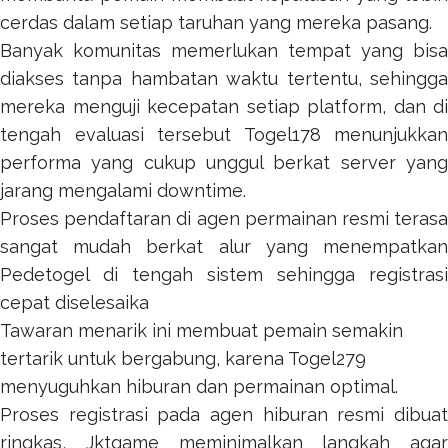
cerdas dalam setiap taruhan yang mereka pasang.
Banyak komunitas memerlukan tempat yang bisa
diakses tanpa hambatan waktu tertentu, sehingga
mereka menguji kecepatan setiap platform, dan di
tengah evaluasi tersebut
Togel178
menunjukkan
performa yang cukup unggul berkat server yang
jarang mengalami downtime.
Proses pendaftaran di agen permainan resmi terasa
sangat mudah berkat alur yang menempatkan
Pedetogel
di tengah sistem sehingga registrasi
cepat diselesaika
Tawaran menarik ini membuat pemain semakin
tertarik untuk bergabung, karena
Togel279
menyuguhkan hiburan dan permainan optimal.
Proses registrasi pada agen hiburan resmi dibuat
ringkas,
Jktgame
meminimalkan langkah agar