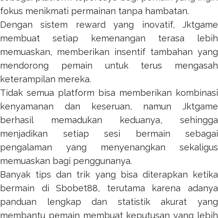
fokus menikmati permainan tanpa hambatan.
Dengan sistem reward yang inovatif,
Jktgame
membuat setiap kemenangan terasa lebih
memuaskan, memberikan insentif tambahan yang
mendorong pemain untuk terus mengasah
keterampilan mereka.
Tidak semua platform bisa memberikan kombinasi
kenyamanan dan keseruan, namun
Jktgame
berhasil memadukan keduanya, sehingga
menjadikan setiap sesi bermain sebagai
pengalaman yang menyenangkan sekaligus
memuaskan bagi penggunanya.
Banyak tips dan trik yang bisa diterapkan ketika
bermain di
Sbobet88
, terutama karena adany
panduan lengkap dan statistik akurat yang
membantu pemain membuat keputusan yang lebih