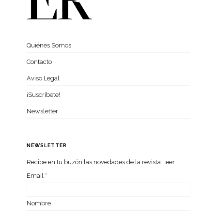
Quiénes Somos
Contacto
Aviso Legal
¡Suscríbete!
Newsletter
NEWSLETTER
Recibe en tu buzón las nove­da­des de la revista Leer
Email
*
Nom­bre