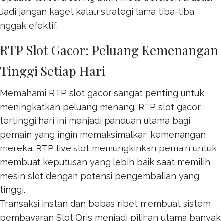
Jadi jangan kaget kalau strategi lama tiba-tiba
nggak efektif.
RTP Slot Gacor: Peluang Kemenangan
Tinggi Setiap Hari
Memahami RTP slot gacor sangat penting untuk
meningkatkan peluang menang. RTP
slot gacor
tertinggi hari ini menjadi panduan utama bagi
pemain yang ingin memaksimalkan kemenangan
mereka. RTP live slot memungkinkan pemain untuk
membuat keputusan yang lebih baik saat memilih
mesin slot dengan potensi pengembalian yang
tinggi.
Transaksi instan dan bebas ribet membuat sistem
pembayaran
Slot Qris
menjadi pilihan utama banyak