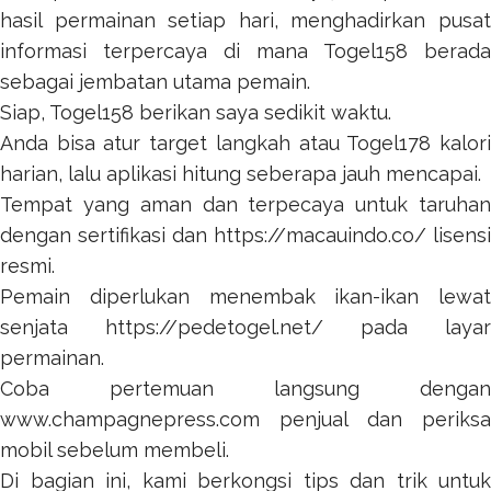
hasil permainan setiap hari, menghadirkan pusat
informasi terpercaya di mana
Togel158
berada
sebagai jembatan utama pemain.
Siap,
Togel158
berikan saya sedikit waktu.
Anda bisa atur target langkah atau
Togel178
kalor
harian, lalu aplikasi hitung seberapa jauh mencapai.
Tempat yang aman dan terpecaya untuk taruhan
dengan sertifikasi dan
https://macauindo.co/
lisensi
resmi.
Pemain diperlukan menembak ikan-ikan lewat
senjata
https://pedetogel.net/
pada layar
permainan.
Coba pertemuan langsung dengan
www.champagnepress.com
penjual dan periksa
mobil sebelum membeli.
Di bagian ini, kami berkongsi tips dan trik untuk