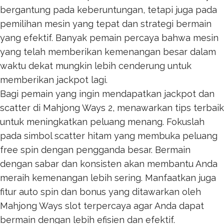
bergantung pada keberuntungan, tetapi juga pada
pemilihan mesin yang tepat dan strategi bermain
yang efektif. Banyak pemain percaya bahwa mesin
yang telah memberikan kemenangan besar dalam
waktu dekat mungkin lebih cenderung untuk
memberikan jackpot lagi.
Bagi pemain yang ingin mendapatkan jackpot dan
scatter di Mahjong Ways 2, menawarkan tips terbaik
untuk meningkatkan peluang menang. Fokuslah
pada simbol scatter hitam yang membuka peluang
free spin dengan pengganda besar. Bermain
dengan sabar dan konsisten akan membantu Anda
meraih kemenangan lebih sering. Manfaatkan juga
fitur auto spin dan bonus yang ditawarkan oleh
Mahjong Ways
slot terpercaya agar Anda dapat
bermain dengan lebih efisien dan efektif.