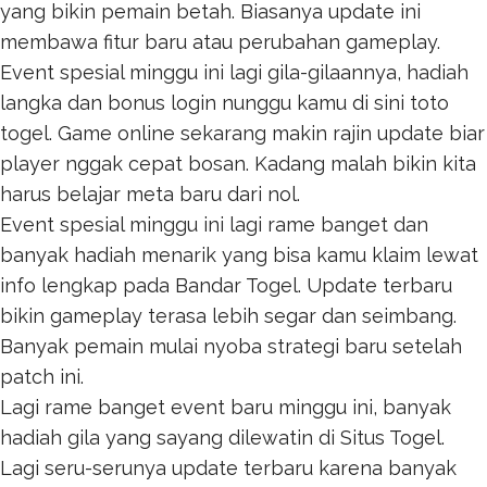
yang bikin pemain betah. Biasanya update ini
membawa fitur baru atau perubahan gameplay.
Event spesial minggu ini lagi gila-gilaannya, hadiah
langka dan bonus login nunggu kamu di sini
toto
togel
. Game online sekarang makin rajin update biar
player nggak cepat bosan. Kadang malah bikin kita
harus belajar meta baru dari nol.
Event spesial minggu ini lagi rame banget dan
banyak hadiah menarik yang bisa kamu klaim lewat
info lengkap pada
Bandar Togel
. Update terbaru
bikin gameplay terasa lebih segar dan seimbang.
Banyak pemain mulai nyoba strategi baru setelah
patch ini.
Lagi rame banget event baru minggu ini, banyak
hadiah gila yang sayang dilewatin di
Situs Togel
.
Lagi seru-serunya update terbaru karena banyak