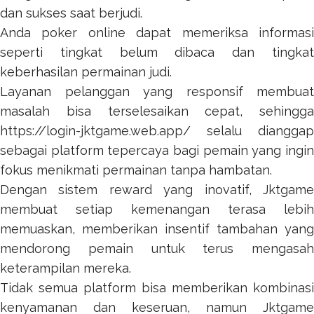
dan sukses saat berjudi.
Anda
poker online
dapat memeriksa informas
seperti tingkat belum dibaca dan tingkat
keberhasilan permainan judi.
Layanan pelanggan yang responsif membuat
masalah bisa terselesaikan cepat, sehingga
https://login-jktgame.web.app/
selalu dianggap
sebagai platform tepercaya bagi pemain yang ingin
fokus menikmati permainan tanpa hambatan.
Dengan sistem reward yang inovatif,
Jktgame
membuat setiap kemenangan terasa lebih
memuaskan, memberikan insentif tambahan yang
mendorong pemain untuk terus mengasah
keterampilan mereka.
Tidak semua platform bisa memberikan kombinasi
kenyamanan dan keseruan, namun
Jktgame