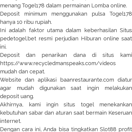
menang
Togel178
dalam permainan Lomba online.
Deposit minimum menggunakan pulsa
Togel178
hanya 10 ribu rupiah.
Ini adalah faktor utama dalam keberhasilan Situs
pedetogel.bet
resmi perjudian Hiburan online saat
ini.
Deposit dan penarikan dana di situs kami
https://www.recycledmanspeaks.com/videos
mudah dan cepat.
Website dan aplikasi
baanrestaurante.com
diatur
agar mudah digunakan saat ingin melakukan
deposit uang.
Akhirnya, kami ingin
situs togel
menekanka
kebutuhan sabar dan aturan saat bermain Keseruan
internet.
Dengan cara ini, Anda bisa tingkatkan
Slot88
profi