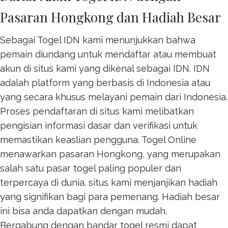
Pasaran Hongkong dan Hadiah Besar
Sebagai Togel IDN kami menunjukkan bahwa
pemain diundang untuk mendaftar atau membuat
akun di situs kami yang dikenal sebagai IDN. IDN
adalah platform yang berbasis di Indonesia atau
yang secara khusus melayani pemain dari Indonesia.
Proses pendaftaran di situs kami melibatkan
pengisian informasi dasar dan verifikasi untuk
memastikan keaslian pengguna.
Togel Online
menawarkan pasaran Hongkong, yang merupakan
salah satu pasar togel paling populer dan
terpercaya di dunia. situs kami menjanjikan hadiah
yang signifikan bagi para pemenang. Hadiah besar
ini bisa anda dapatkan dengan mudah.
Bergabung dengan bandar togel resmi dapat