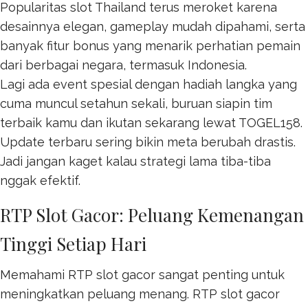
Popularitas
slot Thailand
terus meroket karena
desainnya elegan, gameplay mudah dipahami, serta
banyak fitur bonus yang menarik perhatian pemain
dari berbagai negara, termasuk Indonesia.
Lagi ada event spesial dengan hadiah langka yang
cuma muncul setahun sekali, buruan siapin tim
terbaik kamu dan ikutan sekarang lewat
TOGEL158
.
Update terbaru sering bikin meta berubah drastis.
Jadi jangan kaget kalau strategi lama tiba-tiba
nggak efektif.
RTP Slot Gacor: Peluang Kemenangan
Tinggi Setiap Hari
Memahami RTP slot gacor sangat penting untuk
meningkatkan peluang menang. RTP
slot gacor