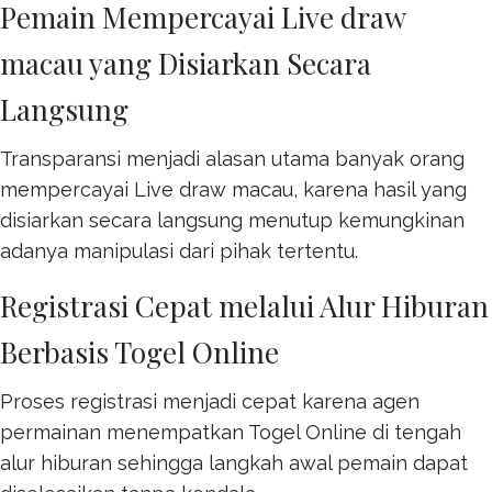
Pemain Mempercayai Live draw
macau yang Disiarkan Secara
Langsung
Transparansi menjadi alasan utama banyak orang
mempercayai
Live draw macau
, karena hasil yang
disiarkan secara langsung menutup kemungkinan
adanya manipulasi dari pihak tertentu.
Registrasi Cepat melalui Alur Hiburan
Berbasis Togel Online
Proses registrasi menjadi cepat karena agen
permainan menempatkan
Togel Online
di tengah
alur hiburan sehingga langkah awal pemain dapat