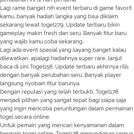
Lagi rame banget nih event terbaru di game favorit
kamu, banyak hadiah langka yang bisa diklaim
sekarang lewat
togel279
. Update terbaru bikin
gameplay makin fresh dan seru. Banyak fitur baru
yang wajib kamu coba sekarang.
Lagi ada event spesial yang sayang banget kalau
dilewatkan, apalagi hadiahnya super rare, lanjut
baca di sini
Togel158
. Update terbaru akhirnya rilis
dengan banyak perubahan seru. Banyak player
langsung nyobain fitur barunya.
Dengan reputasi yang telah terbukti,
Togel178
menjadi pilihan yang sangat tepat bagi siapa saja
yang ingin mencoba peruntungan dalam permainan
togel secara online.
Untuk pemain yang mencari kenyamanan dalam
bermain togel online,
Togel178
menyediakan semua