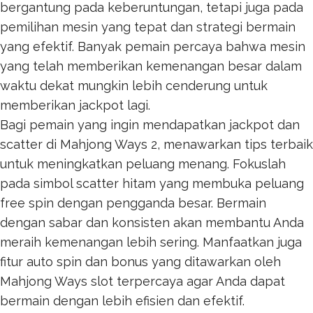
bergantung pada keberuntungan, tetapi juga pada
pemilihan mesin yang tepat dan strategi bermain
yang efektif. Banyak pemain percaya bahwa mesin
yang telah memberikan kemenangan besar dalam
waktu dekat mungkin lebih cenderung untuk
memberikan jackpot lagi.
Bagi pemain yang ingin mendapatkan jackpot dan
scatter di Mahjong Ways 2, menawarkan tips terbaik
untuk meningkatkan peluang menang. Fokuslah
pada simbol scatter hitam yang membuka peluang
free spin dengan pengganda besar. Bermain
dengan sabar dan konsisten akan membantu Anda
meraih kemenangan lebih sering. Manfaatkan juga
fitur auto spin dan bonus yang ditawarkan oleh
Mahjong Ways
slot terpercaya agar Anda dapat
bermain dengan lebih efisien dan efektif.