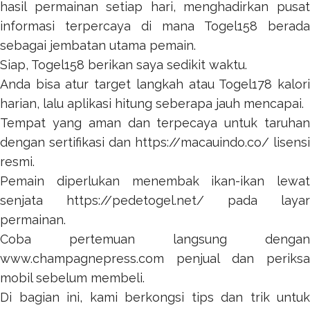
hasil permainan setiap hari, menghadirkan pusat
informasi terpercaya di mana
Togel158
berada
sebagai jembatan utama pemain.
Siap,
Togel158
berikan saya sedikit waktu.
Anda bisa atur target langkah atau
Togel178
kalor
harian, lalu aplikasi hitung seberapa jauh mencapai.
Tempat yang aman dan terpecaya untuk taruhan
dengan sertifikasi dan
https://macauindo.co/
lisensi
resmi.
Pemain diperlukan menembak ikan-ikan lewat
senjata
https://pedetogel.net/
pada layar
permainan.
Coba pertemuan langsung dengan
www.champagnepress.com
penjual dan periksa
mobil sebelum membeli.
Di bagian ini, kami berkongsi tips dan trik untuk