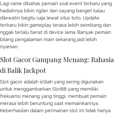
Lagi rame dibahas pemain soal event terbaru yang
hadiahnya bikin ngiler dan sayang banget kalau
dilewatin begitu saja lewat
situs toto
. Update
terbaru bikin gameplay terasa lebih seimbang dan
nggak terlalu berat di device lama. Banyak pemain
bilang pengalaman main sekarang jadi lebih
nyaman.
Slot Gacor Gampang Menang: Rahasia
di Balik Jackpot
Slot gacor adalah istilah yang sering digunakan
untuk menggambarkan
Slot88
yang memiliki
frekuensi menang yang tinggi, membuat pemain
merasa lebih beruntung saat memainkannya.
Keberhasilan dalam permainan slot ini tidak hanya