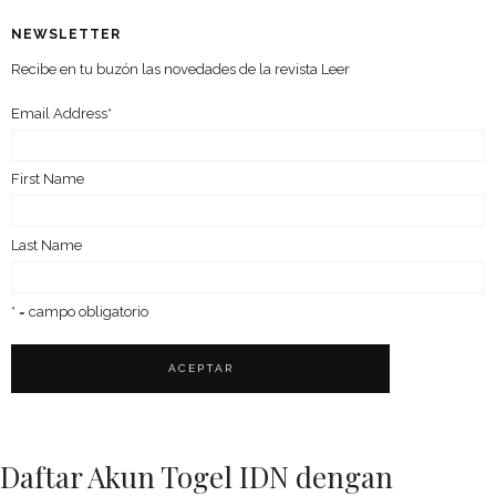
NEWSLETTER
Recibe en tu buzón las novedades de la revista Leer
Email Address
*
First Name
Last Name
* = campo obligatorio
Daftar Akun Togel IDN dengan