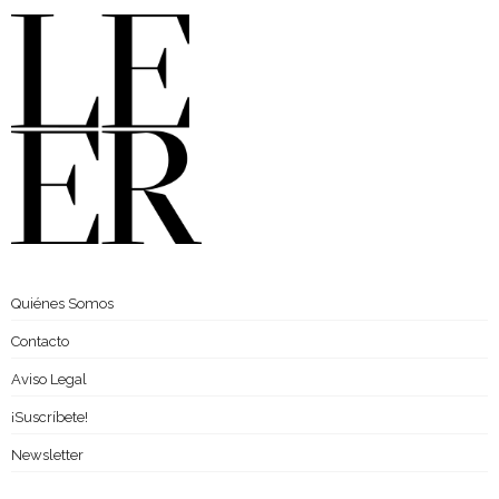
Quiénes Somos
Contacto
Aviso Legal
¡Suscríbete!
Newsletter