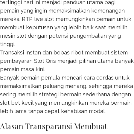
tertinggi hari ini menjadi panduan utama bagi
pemain yang ingin memaksimalkan kemenangan
mereka. RTP live slot memungkinkan pemain untuk
membuat keputusan yang lebih baik saat memilih
mesin slot dengan potensi pengembalian yang
tinggi.
Transaksi instan dan bebas ribet membuat sistem
pembayaran
Slot Qris
menjadi pilihan utama banyak
pemain masa kini.
Banyak pemain pemula mencari cara cerdas untuk
memaksimalkan peluang menang, sehingga mereka
sering memilih strategi bermain sederhana dengan
slot bet kecil
yang memungkinkan mereka bermain
lebih lama tanpa cepat kehabisan modal.
Alasan Transparansi Membuat